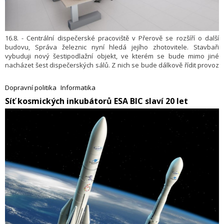
16.8. - Centrální dispečerské pracoviště v Přerově se rozšíří o další
budovu, Správa železnic nyní hledá jejího zhotovitele. Stavbaři
vybuduji nový šestipodlažní objekt, ve kterém se bude mimo jiné
nacházet šest dispečerských sálů. Z nich se bude dálkově řídit provoz
na dalších tratích na Moravě a ve Slezsku. Zahájení prací se plánuje
na konci letošního roku, dokončení pak v létě 2027.
Dopravní politika
Informatika
Síť kosmických inkubátorů ESA BIC slaví 20 let