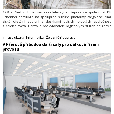
19.8. - Před vrcholící sezónou leteckých přeprav se společnost DB
Schenker domluvila na spolupráci s tvůrci platformy cargo.one, čímž
získá digitální spojení s desítkami dalších leteckých společností
z celého světa. Portfolio poskytovatele logistických služeb se rozšíří
z původních devíti leteckých společností na více než padesát. Globální
plánování leteckých přeprav tak bude ještě rychlejší, protože bude
Infrastruktura
Informatika
Železniční doprava
snadnější identifikovat volné kapacity a sazby pro ad-hoc zásilky.
V Přerově přibudou další sály pro dálkové řízení
provozu