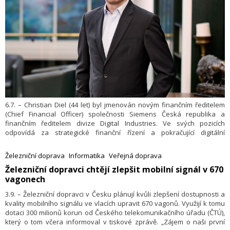
6.7. – Christian Diel (44 let) byl jmenován novým finančním ředitelem
(Chief Financial Officer) společnosti Siemens Česká republika a
finančním ředitelem divize Digital Industries. Ve svých pozicích
odpovídá za strategické finanční řízení a pokračující digitální
transformaci finančních oddělení a procesů firmy.
Železniční doprava
Informatika
Veřejná doprava
​Železniční dopravci chtějí zlepšit mobilní signál v 670
vagonech
3.9. – Železniční dopravci v Česku plánují kvůli zlepšení dostupnosti a
kvality mobilního signálu ve vlacích upravit 670 vagonů. Využijí k tomu
dotaci 300 milionů korun od Českého telekomunikačního úřadu (ČTÚ),
který o tom včera informoval v tiskové zprávě. „Zájem o naši první