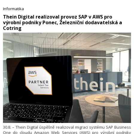
dotační výzvu předčil naše očekávání a jsme rádi, že v krátké době by
měla vést k zásadnímu zlepšení kvality a dostupnosti mobilních služeb
Informatika
pro cestující ve vlacích,“ uvedl předseda Rady ČTÚ Marek Ebert.
Thein Digital realizoval provoz SAP v AWS pro
výrobní podniky Ponec, Železniční dodavatelská a
Cotring
30.8. – Thein Digital úspěšně realizoval migraci systému SAP Business
One do cloudu Amazon Web Services (AWS) pro výrobní podniky