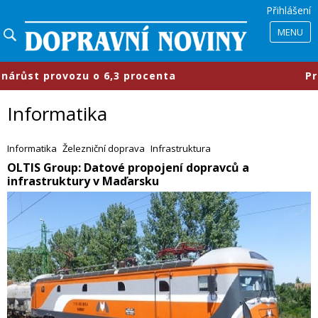
Přihlášení
MENU
3 procenta
​Průmyslové parky se m
Informatika
Informatika
Železniční doprava
Infrastruktura
​OLTIS Group: Datové propojení dopravců a
infrastruktury v Maďarsku