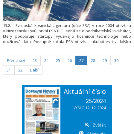
13.8. - Evropská kosmická agentura (dále ESA) v roce 2004 otevřela
v Nizozemsku svůj první ESA BIC. Jedná se o podnikatelský inkubátor,
který podporuje startupy využívající kosmické technologie nebo
družicová data. Postupně začala ESA otevírat inkubátory i v dalších
zemí. Český ESA BIC vznikl v roce 2016 a podpořil již více než
50 startupů. V letošním roce díky propojení s Technologickou inkubací
svou podporu navyšuje z 50 000 EUR až na 200 000 EUR a posouvá se
Předchozí
23
24
25
26
27
28
29
30
tak z hlediska výše podpory do popředí.
31
32
Další
Aktuální číslo
25/2024
VYŠLO 12. 12. 2024
Zvětšit
Předplatit