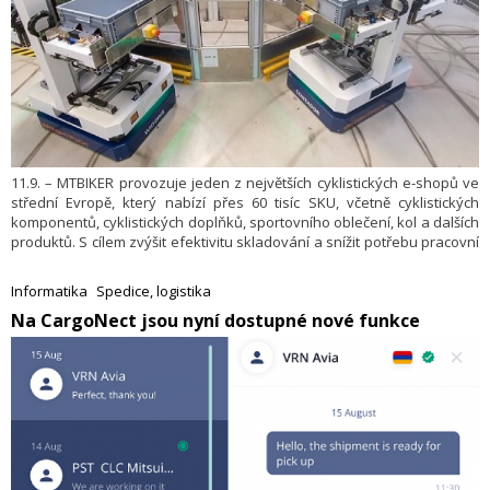
11.9. – MTBIKER provozuje jeden z největších cyklistických e-shopů ve
střední Evropě, který nabízí přes 60 tisíc SKU, včetně cyklistických
komponentů, cyklistických doplňků, sportovního oblečení, kol a dalších
produktů. S cílem zvýšit efektivitu skladování a snížit potřebu pracovní
síly se vedení e-shopu rozhodlo v distribučním centru využít
automatizované roboty Brightpick Retriever. Bylo dosaženo
Informatika
Spedice, logistika
dvojnásobné hustoty skladování a snížení počtu pracovníků při
​Na CargoNect jsou nyní dostupné nové funkce
vychystávání o více než 90 %.