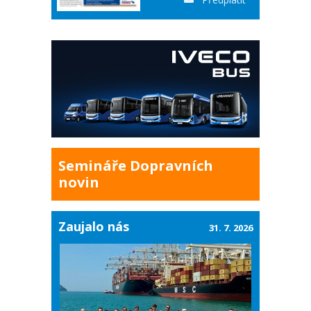
Semináře Dopravních
novin
Zaujalo nás
31. 7. 2026