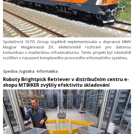
Společnost OLTIS Group úspěšně implementovala u dopravce MMV
Magyar Magánvasút Zrt. elektronické rozhraní pro datovou
komunikaci s maďarskou infrastrukturou. Tento projekt byl následně
rozšířen o nasazení komplexního provozního informačního systému.
Spedice, logistika
Informatika
​Roboty Brightpick Retriever v distribučním centru e-
shopu MTBIKER zvýšily efektivitu skladování