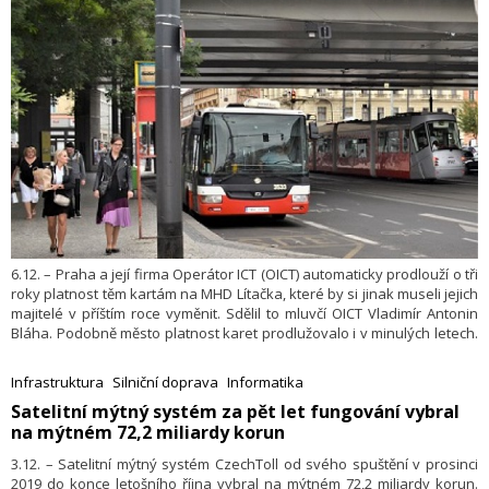
6.12. – Praha a její firma Operátor ICT (OICT) automaticky prodlouží o tři
roky platnost těm kartám na MHD Lítačka, které by si jinak museli jejich
majitelé v příštím roce vyměnit. Sdělil to mluvčí OICT Vladimír Antonin
Bláha. Podobně město platnost karet prodlužovalo i v minulých letech.
Lítačka začala fungovat v roce 2016, kdy nahradila opencard. Lidé si
mohou časové kupony nahrávat také na platební kartu nebo využít
Infrastruktura
Silniční doprava
Informatika
mobilní aplikaci.
​Satelitní mýtný systém za pět let fungování vybral
na mýtném 72,2 miliardy korun
3.12. – Satelitní mýtný systém CzechToll od svého spuštění v prosinci
2019 do konce letošního října vybral na mýtném 72,2 miliardy korun.