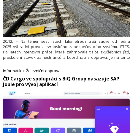
20.12. – Na téměř šesti stech kilometrech tratí začne od ledna
2025 výhradní provoz evropského zabezpečovacího systému ETCS.
Po letech intenzivní práce, která zahrnovala tisíce zkušebních jízd,
proškolení stovek zaměstnanců a koordinaci s dopravci, je na tento
okamžik infrastruktura Správy železnic plně připravena. ETCS kromě
vyšší bezpečnosti dopravy umožní také budoucí zvýšení rychlosti
Informatika
Železniční doprava
vlaků. V tiskové zprávě to uvedla to Správa železnic.
ČD Cargo ve spolupráci s BiQ Group nasazuje SAP
Joule pro vývoj aplikací