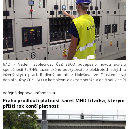
6.12. – Vedení společnosti ČEZ ESCO podepsalo novou akvizici
společnosti EL-ENG, tuzemského poskytovatele elektrotechnických a
inženýrských prací. Rodinný podnik z Holešova ve Zlínském kraji
doplní služby ČEZ ESCO o komplexní elektromontáže a další související
služby, které jsou klíčové pro rozvoj sektoru technických zařízení
budov (TZB). Vedle instalací energetické infrastruktury se EL-ENG
Veřejná doprava
Informatika
zabývá také revizemi elektroinstalací i systémy měření a regulace
​Praha prodlouží platnost karet MHD Lítačka, kterým
teploty, instalací řízení vzduchotechniky nebo zabezpečovacími
příští rok končí platnost
systémy.