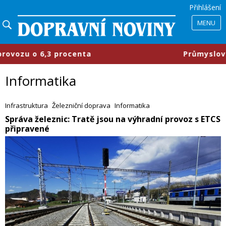
Přihlášení
MENU
ta
​Průmyslové parky se mění, fir
Informatika
Infrastruktura
Železniční doprava
Informatika
​Správa železnic: Tratě jsou na výhradní provoz s ETCS
připravené