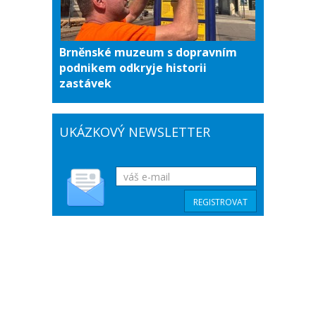
Brněnské muzeum s dopravním
podnikem odkryje historii
zastávek
UKÁZKOVÝ NEWSLETTER