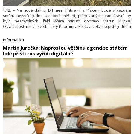
1.12. – Na nové dálnici D4 mezi Příbramí a Pískem bude v každém
směru nejvýše jedno úsekové měření, plánovaných osm úseků by
bylo nesmyslných, řekl včera ministr dopravy Martin Kupka.
O záležitosti mluvil se starosty Příbrami a Písku a čeká ho ještě jednání
s koncesionářem projektu. Daniela Pedret za stavebního sdružení Via
Salis včera řekla, že dodavatel projektu je vázán koncesionářskou
Informatika
smlouvou a zadáním klienta. Využití kamer, které slouží i k úsekovému
​Martin Jurečka: Naprostou většinu agend se státem
měření, se podle ní řeší. Nová D4 mezi Příbramí a Pískem zahájí provoz
lidé příští rok vyřídí digitálně
v týdnu od 16. prosince. Jde o 48 kilometrů dálnice, z nichž je
32 kilometrů nově postaveno a 16 kilometrů opraveno.