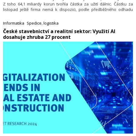
Z toho 64,1 miliardy korun tvořila částka za užití dálnic. Částku za
listopad ještě firma nemá k dispozici, podle předběžného odhadu
bude vyšší než 1,54 miliardy korun. Satelitní systém za posledních pět
let zpracoval 5,5 miliardy mýtných transakcí. Řekl to generální ředitel
Informatika
Spedice, logistika
společnosti CzechToll Petr Chvátal. Společnost patří do skupiny ITIS
​České stavebnictví a realitní sektor: Využití AI
Holding, která zastřešuje aktivity skupiny PPF v inteligentní dopravní
dosahuje zhruba 27 procent
infrastruktuře.