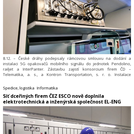
8.12. – České dráhy podepsaly rámcovou smlouvu na dodání a
instalaci 5G opakovačů mobilního signálu do jednotek Pendolino,
railjet a InterPanter. Zástavbu zajistí konsorcium firem ČD –
Telematika, a. s., a Kontron Transportation, s. r. o. Instalace
technologie do jednotek by měla být hotová do konce roku 2025 a
vyjde na 132 milionů korun bez DPH. České dráhy pro financování této
Spedice, logistika
Informatika
technologické modernizace využijí prostředky získané v rámci
​Síť dceřiných firem ČEZ ESCO nově doplnila
dotačního titulu Českého telekomunikač­ního úřadu.
elektrotechnická a inženýrská společnost EL-ENG