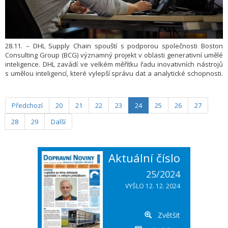
28.11. – DHL Supply Chain spouští s podporou společnosti Boston
Consulting Group (BCG) významný projekt v oblasti generativní umělé
inteligence. DHL zavádí ve velkém měřítku řadu inovativních nástrojů
s umělou inteligencí, které vylepší správu dat a analytické schopnosti.
Cílem je optimalizovat výsledky analýz, což bezprostředně umožní
poskytovat zákazníkům vyšší přidanou hodnotu. Tato strategická
iniciativa představuje zásadní krok společnosti DHL Supply Chain
Předchozí
20
21
22
23
24
25
26
27
k širšímu využívání potenciálu umělé inteligence a zvyšování
spokojenosti zákazníků.
28
29
Další
Aktuální číslo
25/2024
VYŠLO 12. 12. 2024
Zvětšit