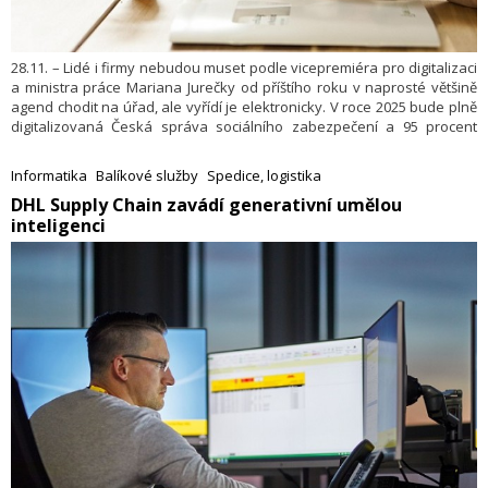
28.11. – Lidé i firmy nebudou muset podle vicepremiéra pro digitalizaci
a ministra práce Mariana Jurečky od příštího roku v naprosté většině
agend chodit na úřad, ale vyřídí je elektronicky. V roce 2025 bude plně
digitalizovaná Česká správa sociálního zabezpečení a 95 procent
agend ministerstva práce a sociálních věcí. V únoru půjde do ostrého
provozu portál ministerstva vnitra se 114 službami a portál dopravy se
Informatika
Balíkové služby
Spedice, logistika
rozšíří tak, že bude poskytovat 90 procent nutných úkonů v dopravě
​DHL Supply Chain zavádí generativní umělou
elektronicky, uvedli členové vlády na včerejší tiskové konferenci.
inteligenci