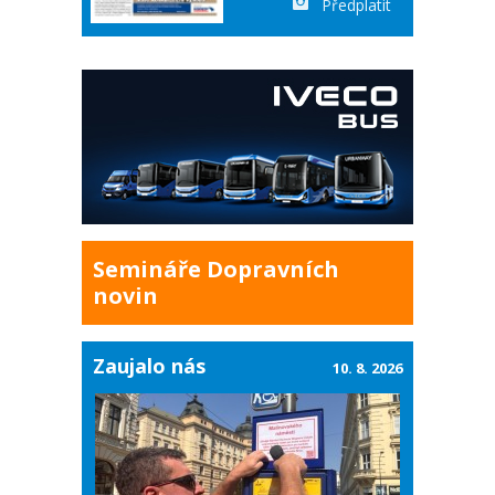
Předplatit
Semináře Dopravních
novin
Zaujalo nás
10. 8. 2026