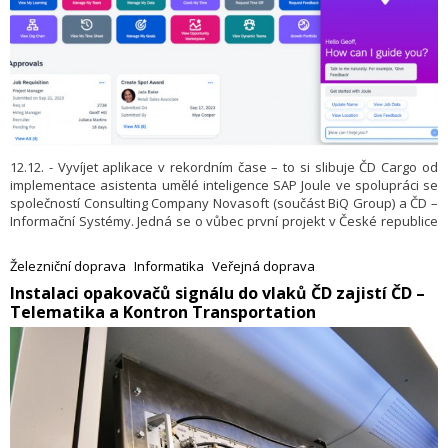
12.12. - Vyvíjet aplikace v rekordním čase – to si slibuje ČD Cargo od
implementace asistenta umělé inteligence SAP Joule ve spolupráci se
společností Consulting Company Novasoft (součást BiQ Group) a ČD –
Informační Systémy. Jedná se o vůbec první projekt v České republice
a na Slovensku, který využívá nástroj SAP s generativní AI pro vývoj
aplikace a umožňuje generování datového modelu i aplikační logiky.
Železniční doprava
Informatika
Veřejná doprava
SAP Joule má potenciál snížit časovou náročnost vývoje zhruba
​Instalaci opakovačů signálu do vlaků ČD zajistí ČD –
o polovinu, odvozovat logiku a předem pokrýt i stavy, které by se
Telematika a Kontron Transportation
objevily až při kontrole kódu nebo při uživatelském testování.