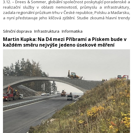
3.12. – Drees & Sommer, globální společnost poskytující poradenské a
realizační služby v oblasti nemovitostí, průmyslu a infrastruktury,
zadala regionální průzkum trhu v České republice, Polsku a Maďarsku,
a nyní představuje jeho klíčová zjištění. Studie zkoumá hlavní trendy
digitalizace se zaměřením na využívání umělé inteligence (AI) mezi
pracujícími napříč zaměstnaneckými pozicemi, včetně samostatných
Silniční doprava
Infrastruktura
Informatika
majitelů firem v realitním sektoru a stavebním průmyslu. V České
​Martin Kupka: Na D4 mezi Příbramí a Pískem bude v
republice využívá umělou inteligenci v tomto odvětví jen asi 27 %,
každém směru nejvýše jedeno úsekové měření
přičemž 54 % respondentů ji používá týdně. Naopak 60 % oslovených
na všech třech trzích vyjádřilo silné přání naučit se aplikovat AI na
svém pracovišti, což svědčí o vysoké motivaci k rozvoji digitálních
dovedností v tomto odvětví.