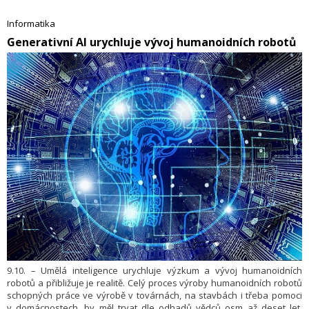
výroby a digitalizace. Dosáhl toho díky zavedení řady inovativních
procesů a postupů do výroby. Potvrdil tak své vůdčí postavení na poli
Informatika
automatizace a digitalizace mezi tuzemskými podniky.
​Generativní AI urychluje vývoj humanoidních robotů
9.10. – Umělá inteligence urychluje výzkum a vývoj humanoidních
robotů a přibližuje je realitě. Celý proces výroby humanoidních robotů
schopných práce ve výrobě v továrnách, na stavbách i třeba pomoci
v domácnostech, by měl trvat dle odhadů vědců osm až deset let.