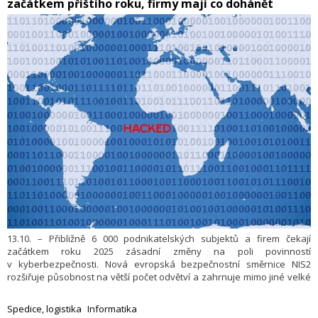
začátkem příštího roku, firmy mají co dohánět
13.10. – Přibližně 6 000 podnikatelských subjektů a firem čekají
začátkem roku 2025 zásadní změny na poli povinností
v kyberbezpečnosti. Nová evropská bezpečnostní směrnice NIS2
rozšiřuje působnost na větší počet odvětví a zahrnuje mimo jiné velké
i střední podniky v kritických sektorech jako energetika, doprava,
zdravotnictví, finance a digitální infrastruktura. Především středně
Spedice, logistika
Informatika
velké firmy ale s finančně náročnou implementací nástrojů pro