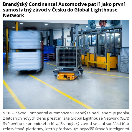
​Brandýský Continental Automotive patří jako první
zabezpečení a správu rizik otálejí.
samostatný závod v Česku do Global Lighthouse
Network
9.10. – Závod Continental Automotive v Brandýse nad Labem je jedním
z letošních nových členů prestižní sítě Global Lighthouse Network (GLN)
Světového ekonomického fóra. Brandýský závod se stal součástí této
celosvětové platformy, která představuje nejvyšší úroveň inteligentní