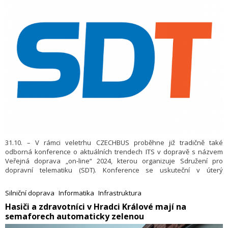
31.10. – V rámci veletrhu CZECHBUS proběhne již tradičně také
odborná konference o aktuálních trendech ITS v dopravě s názvem
Veřejná doprava „on-line“ 2024, kterou organizuje Sdružení pro
dopravní telematiku (SDT). Konference se uskuteční v úterý
19. listopadu na Výstavišti v Praze – Letňanech v Kongresovém sále od
10.00 do 15.15 hodin. Hlavním partnerem konference je CZECHBUS,
Silniční doprava
Informatika
Infrastruktura
mediálními partnery jsou Dopravní noviny a BUSportal. Přihlášky je
Hasiči a zdravotníci v Hradci Králové mají na
třeba podat do 13.11.2024, nebo do vyčerpání kapacity sálu, na
semaforech automaticky zelenou
adrese
http://www.telematika.cz/epay/index.php
, kde je také program
konference.