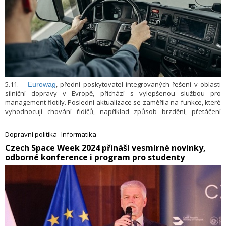
5.11. –
, přední poskytovatel integrovaných řešení v oblasti
Eurowag
silniční dopravy v Evropě, přichází s vylepšenou službou pro
management flotily. Poslední aktualizace se zaměřila na funkce, které
vyhodnocují chování řidičů, například způsob brzdění, přetáčení
motoru či zbytečný volnoběh. Nově přibyla služba „koučování“, jež
dává řidičům personalizované tipy, jak zlepšit svoji jízdu.
Dopravní politika
Informatika
​Czech Space Week 2024 přináší vesmírné novinky,
odborné konference i program pro studenty