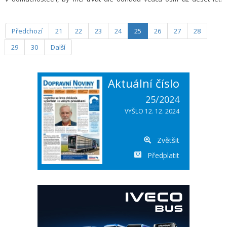
Aktuální technologie však mohou čas stáhnout na 5 až 7 let.
Předchozí
21
22
23
24
25
26
27
28
29
30
Další
Aktuální číslo
25/2024
VYŠLO 12. 12. 2024
Zvětšit
Předplatit