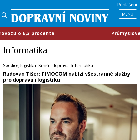
Přihlášení
MENU
​Průmyslové parky se mění, firmy 
Informatika
Spedice, logistika
Silniční doprava
Informatika
​Radovan Tišer: TIMOCOM nabízí všestranné služby
pro dopravu i logistiku