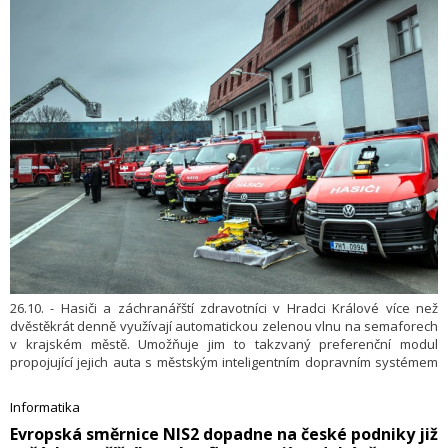
26.10. - Hasiči a záchranářští zdravotníci v Hradci Králové více než
dvěstěkrát denně využívají automatickou zelenou vlnu na semaforech
v krajském městě. Umožňuje jim to takzvaný preferenční modul
propojující jejich auta s městským inteligentním dopravním systémem
(IDS). Ten město spustilo loni na jaře, preferenční modul funguje od
konce loňského roku. Aktuální využívání modulu vyplývá z měření od
Informatika
6. června do 4. září, kdy na křižovatkách a přechodech pro chodce bylo
​Evropská směrnice NIS2 dopadne na české podniky již
pro vozidla záchranářů nastaveno 21 270 preferencí.