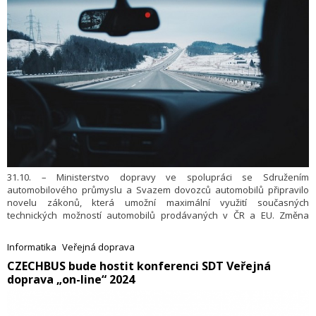
31.10. – Ministerstvo dopravy ve spolupráci se Sdružením
automobilového průmyslu a Svazem dovozců automobilů připravilo
novelu zákonů, která umožní maximální využití současných
technických možností automobilů prodávaných v ČR a EU. Změna
zákonů bude v listopadu předložena k projednání do Poslanecké
sněmovny.
Informatika
Veřejná doprava
​CZECHBUS bude hostit konferenci SDT Veřejná
doprava „on-line“ 2024