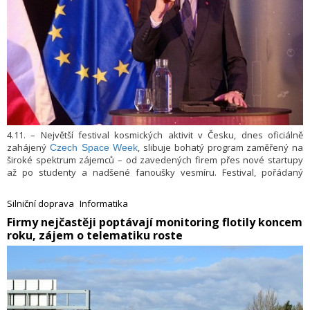
4.11. – Největší festival kosmických aktivit v Česku, dnes oficiálně
zahájený
, slibuje bohatý program zaměřený na
Czech Space Week
široké spektrum zájemců – od zavedených firem přes nové startupy
až po studenty a nadšené fanoušky vesmíru. Festival, pořádaný
Ministerstvem dopravy, agenturou CzechInvest, planetáriem Praha a
dalšími členy Czech Space týmu, potrvá do 10. listopadu. Týden plný
Silniční doprava
Informatika
událostí představí nejnovější úspěchy českého vesmírného sektoru a
​Firmy nejčastěji poptávají monitoring flotily koncem
přiblíží inovace, které formují kosmické technologie a průmysl.
roku, zájem o telematiku roste