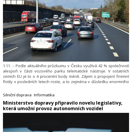
1.11. – Podle aktuálního průzkumu v Česku využívá 42 % společností
alespoň v části vozového parku telematické nástroje. V ostatních
zemích EU je to o 4 procentní body méně. Zájem o propojení firemní
flotily v posledních letech roste, a to zejména v důsledku enormního
tlaku na optimalizaci nákladů. Primárními důvody využití monitoringu
vozidel je automatické generování knihy jízd nebo spolehlivá
Silniční doprava
Informatika
informace o poloze firemního vozidla.
​Ministerstvo dopravy připravilo novelu legislativy,
která umožní provoz autonomních vozidel