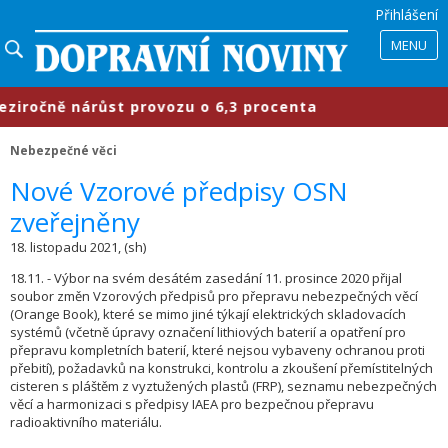
Přihlášení
MENU
ročně nárůst provozu o 6,3 procenta
Nebezpečné věci
Nové Vzorové předpisy OSN
zveřejněny
18. listopadu 2021, (sh)
18.11. - Výbor na svém desátém zasedání 11. prosince 2020 přijal
soubor změn Vzorových předpisů pro přepravu nebezpečných věcí
(Orange Book), které se mimo jiné týkají elektrických skladovacích
systémů (včetně úpravy označení lithiových baterií a opatření pro
přepravu kompletních baterií, které nejsou vybaveny ochranou proti
přebití), požadavků na konstrukci, kontrolu a zkoušení přemístitelných
cisteren s pláštěm z vyztužených plastů (FRP), seznamu nebezpečných
věcí a harmonizaci s předpisy IAEA pro bezpečnou přepravu
radioaktivního materiálu.