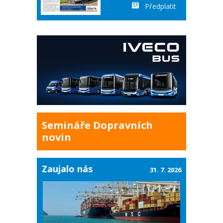
Předplatit
Semináře Dopravních
novin
Zaujalo nás
31. 7. 2026