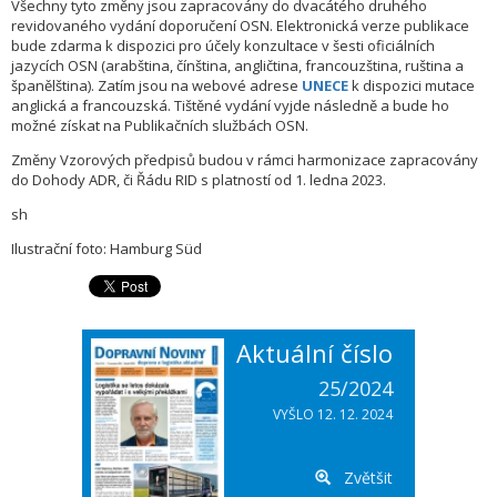
Všechny tyto změny jsou zapracovány do dvacátého druhého
revidovaného vydání doporučení OSN. Elektronická verze publikace
bude zdarma k dispozici pro účely konzultace v šesti oficiálních
jazycích OSN (arabština, čínština, angličtina, francouzština, ruština a
španělština). Zatím jsou na webové adrese
UNEC
E
k dispozici mutace
anglická a francouzská. Tištěné vydání vyjde následně a bude ho
možné získat na Publikačních službách OSN.
Změny Vzorových předpisů budou v rámci harmonizace zapracovány
do Dohody ADR, či Řádu RID s platností od 1. ledna 2023.
sh
Ilustrační foto: Hamburg Süd
Aktuální číslo
25/2024
VYŠLO 12. 12. 2024
Zvětšit