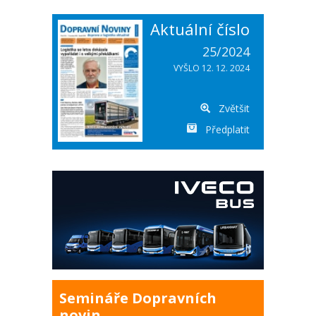
Aktuální číslo
25/2024
VYŠLO 12. 12. 2024
Zvětšit
Předplatit
Semináře Dopravních
novin