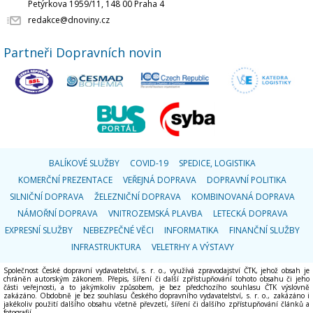
Petýrkova 1959/11, 148 00 Praha 4
redakce@dnoviny.cz
Partneři Dopravních novin
BALÍKOVÉ SLUŽBY
COVID-19
SPEDICE, LOGISTIKA
KOMERČNÍ PREZENTACE
VEŘEJNÁ DOPRAVA
DOPRAVNÍ POLITIKA
SILNIČNÍ DOPRAVA
ŽELEZNIČNÍ DOPRAVA
KOMBINOVANÁ DOPRAVA
NÁMOŘNÍ DOPRAVA
VNITROZEMSKÁ PLAVBA
LETECKÁ DOPRAVA
EXPRESNÍ SLUŽBY
NEBEZPEČNÉ VĚCI
INFORMATIKA
FINANČNÍ SLUŽBY
INFRASTRUKTURA
VELETRHY A VÝSTAVY
Společnost České dopravní vydavatelství, s. r. o., využívá zpravodajství ČTK, jehož obsah je
chráněn autorským zákonem. Přepis, šíření či další zpřístupňování tohoto obsahu či jeho
části veřejnosti, a to jakýmkoliv způsobem, je bez předchozího souhlasu ČTK výslovně
zakázáno. Obdobně je bez souhlasu Českého dopravního vydavatelství, s. r. o., zakázáno i
jakékoliv použití dalšího obsahu včetně převzetí, šíření či dalšího zpřístupňování článků a
fotografií.