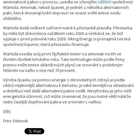
sdělení
amoniakové palivo v provozu, uvedla ve včerejším
společnost
Wärtsilä. Amoniak, neboli čpavek, je jedním z několika alternativních
paliv, která zkoumají lodní dopravci ve snaze snížit emise oxidu
uhličitého.
Wärtsilä dodá veškeré zařízení nutné k přestavbě plavidla. Přestavba
by měla být dokončena začátkem roku 2026 a očekává se, že loď
vypluje v první polovině roku 2026. Viking Energy si pronajímá norská
společnost Equinor, která přestavbu financuje.
Wärtsilä uvedla svůj první čtyřtaktní motor na amoniak na trh ve
čtvrtém čtvrtletí loňského roku. Tato technologie může podle firmy
pomoci snížit emise skleníkových plynů ve srovnání s podobným
řešením na naftu o více než 70 procent.
Výroba čpavku za pomoci energie z obnovitelných zdrojů je podle
vědců nejlevnější alternativou k benzinu. Je také levnější na skladování
a distribuci než další alternativní palivo vodík. Nevýhodou je jeho nižší
energetická účinnost, což může znamenat, že jsou nutné větší nádrže
nebo častější doplňování paliva ve srovnání s naftou.
(čtk)
Foto: Eidesvik