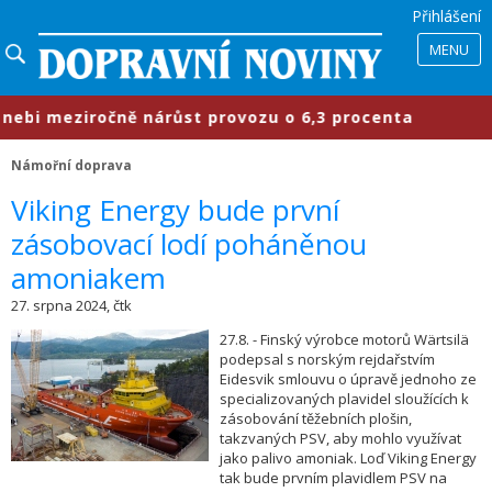
Přihlášení
MENU
bi meziročně nárůst provozu o 6,3 procenta
Námořní doprava
Viking Energy bude první
zásobovací lodí poháněnou
amoniakem
27. srpna 2024, čtk
27.8. - Finský výrobce motorů Wärtsilä
podepsal s norským rejdařstvím
Eidesvik smlouvu o úpravě jednoho ze
specializovaných plavidel sloužících k
zásobování těžebních plošin,
takzvaných PSV, aby mohlo využívat
jako palivo amoniak. Loď Viking Energy
tak bude prvním plavidlem PSV na