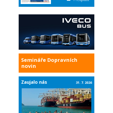
Semináře Dopravních
novin
Zaujalo nás
31. 7. 2026