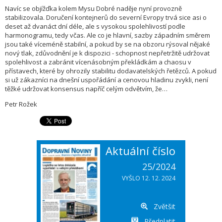
Navíc se objížďka kolem Mysu Dobré naděje nyní provozně
stabilizovala. Doručení kontejnerů do severní Evropy trvá sice asi o
deset až dvanáct dní déle, ale s vysokou spolehlivostí podle
harmonogramu, tedy včas. Ale co je hlavní, sazby západním směrem
jsou také víceméně stabilní, a pokud by se na obzoru rýsoval nějaké
nový tlak, zdůvodnění je k dispozici - schopnost nepřetržitě udržovat
spolehlivost a zabránit vícenásobným překládkám a chaosu v
přístavech, které by ohrozily stabilitu dodavatelských řetězců. A pokud
si už zákazníci na dnešní uspořádání a cenovou hladinu zvykli, není
těžké udržovat konsensus napříč celým odvětvím, že…
Petr Rožek
Aktuální číslo
25/2024
VYŠLO 12. 12. 2024
Zvětšit
Předplatit