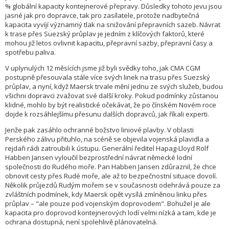
% globální kapacity kontejnerové přepravy. Důsledky tohoto jevu jsou
jasné jak pro dopravce, tak pro zasílatele, protože nadbytečná
kapacita vyvíjí významný tlak na snižování přepravních sazeb. Návrat
k trase přes Suezský průplav je jedním z klíčových faktorů, které
mohou již letos ovlivnit kapacitu, přepravní sazby, přepravní časy a
spotřebu paliva.
V uplynulých 12 měsících jsme již byli svědky toho, jak CMA CGM
postupně přesouvala stále více svých linek na trasu přes Suezský
průplav, a nyní, když Maersk trvale mění jednu ze svých služeb, budou
všichni dopravci zvažovat své další kroky. Pokud podmínky zůstanou
klidné, mohlo by být realistické očekávat, že po čínském Novém roce
dojde k rozsáhlejšímu přesunu dalších dopravců, jak říkali experti.
Jenže pak zasáhlo ochranné božstvo liniové plavby. V oblasti
Perského zálivu přituhlo, na scéně se objevila vojenská plavidla a
rejdaři rádi zatroubili k ústupu. Generální ředitel Hapag-Lloyd Rolf
Habben Jansen vyloučil bezprostřední návrat německé lodní
společnosti do Rudého moře. Pan Habben Jansen zdůraznil, že chce
obnovit cesty přes Rudé moře, ale až to bezpečnostní situace dovolí.
Několik průjezdů Rudým mořem se v současnosti odehrává pouze za
zvláštních podmínek, kdy Maersk opět vysílá zmíněnou linku přes
průplav – "ale pouze pod vojenským doprovodem". Bohužel je ale
kapacita pro doprovod kontejnerových lodí velmi nízká a tam, kde je
ochrana dostupná, není spolehlivě plánovatelná.