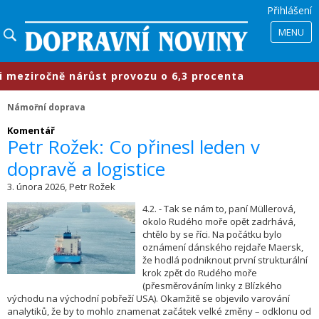
Přihlášení
MENU
ziročně nárůst provozu o 6,3 procenta
Námořní doprava
​Komentář
Petr Rožek: Co přinesl leden v
dopravě a logistice
3. února 2026, Petr Rožek
4.2. - Tak se nám to, paní Müllerová,
okolo Rudého moře opět zadrhává,
chtělo by se říci. Na počátku bylo
oznámení dánského rejdaře Maersk,
že hodlá podniknout první strukturální
krok zpět do Rudého moře
(přesměrováním linky z Blízkého
východu na východní pobřeží USA). Okamžitě se objevilo varování
analytiků, že by to mohlo znamenat začátek velké změny – odklonu od