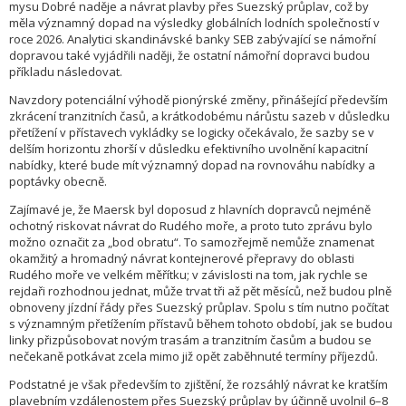
mysu Dobré naděje a návrat plavby přes Suezský průplav, což by
měla významný dopad na výsledky globálních lodních společností v
roce 2026. Analytici skandinávské banky SEB zabývající se námořní
dopravou také vyjádřili naději, že ostatní námořní dopravci budou
příkladu následovat.
Navzdory potenciální výhodě pionýrské změny, přinášející především
zkrácení tranzitních časů, a krátkodobému nárůstu sazeb v důsledku
přetížení v přístavech vykládky se logicky očekávalo, že sazby se v
delším horizontu zhorší v důsledku efektivního uvolnění kapacitní
nabídky, které bude mít významný dopad na rovnováhu nabídky a
poptávky obecně.
Zajímavé je, že Maersk byl doposud z hlavních dopravců nejméně
ochotný riskovat návrat do Rudého moře, a proto tuto zprávu bylo
možno označit za „bod obratu“. To samozřejmě nemůže znamenat
okamžitý a hromadný návrat kontejnerové přepravy do oblasti
Rudého moře ve velkém měřítku; v závislosti na tom, jak rychle se
rejdaři rozhodnou jednat, může trvat tři až pět měsíců, než budou plně
obnoveny jízdní řády přes Suezský průplav. Spolu s tím nutno počítat
s významným přetížením přístavů během tohoto období, jak se budou
linky přizpůsobovat novým trasám a tranzitním časům a budou se
nečekaně potkávat zcela mimo již opět zaběhnuté termíny příjezdů.
Podstatné je však především to zjištění, že rozsáhlý návrat ke kratším
plavebním vzdálenostem přes Suezský průplav by účinně uvolnil 6–8