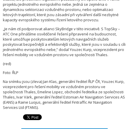
projektu Jednotného evropského nebe. Jedná se zejména o
dynamickou sektorizaci vzdušného prostoru, nebo optimalizaci
letových trajektorií, které jsou zásadní při vytváření další nezbytné
kapacity evropského systému řízení letového provozu.
„Je nám ctí podporovat alianci SkyBridge v této iniciativě. S TopSky –
ATC One přinášíme osvědčené řešení připravené na budoucnost,
které umožňuje poskytovatelům letových navigačních služeb
poskytovat bezpečnější a efektivnější služby, které jsou v souladu s cíli
jednotného evropského nebe,” dodal Youzec Kurp, viceprezident pro
řešení mobility ve vzdušném prostoru ve společnosti Thales.
(red)
Foto: ŘLP
Na snímku jsou (zleva) Jan Klas, generální ředitel ŘLP ČR, Youzec Kurp,
viceprezident pro řešení mobility ve vzdušném prostoru ve
společnosti Thales, Emeline Lopez, obchodní ředitelka ze společnosti
Thales, Ivar Värk, generální ředitel Estonian Air Navigation Services AS
(EANS) a Raine Luojus, generální ředitel Fintraffic Air Navigation
Services Ltd (FTANS).