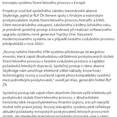
konceptu systému řízení letového provozu v Evropě.
Projekt je součástí společného záměru mezinárodní aliance
SkyBridge, jejímž je ŘLP ČR členem spolu s finským a estonským
poskytovatelem služeb řízení letového provozu Fintraffic a EANS.
Cílem mezinárodního uskupení, založeného v květnu loňského roku,
je primárně společný postup a koordinace při realizaci softwarového
upgradu systému nové generace TopSky-One. Nasazení
modernizovaného systému se v případě českého vzdušného prostoru
předpokládá v roce 2032+.
„Rozvoj našeho hlavního ATM systému představuje strategickou
investici, která zajistí dlouhodobou udržitelnost poskytovaných služeb
řízení letového provozu v českém vzdušném prostoru a zajištění
požadavků leteckých dopravců. Společný postup v rámci aliance
SkyBridge nám umožňuje efektivně sdílet náklady, know-how i
technologický rozvoj a současně zajistit plnou kompatibilitu systémů
mezi jednotlivými poskytovateli,“ uvedl Jan Klas, generální ředitel ŘLP
ČR.
Společný postup tak zajistí všem aliančním členům vyšší efektivitu při
poskytování služeb řízení letového provozu, v dlouhodobém
horizontu také nezpochybnitelnou finanční úsporu, a to při nejvyšší
možné míře právní jistoty. Rozvoj stávajícího systému plně reflektuje
aktuální požadavky evropských poskytovatelů letových provozních
služeb, ale především legislativní požadavky Evropské unie v rámci