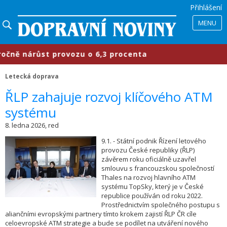
Přihlášení
MENU
ě nárůst provozu o 6,3 procenta
​
Letecká doprava
​ŘLP zahajuje rozvoj klíčového ATM
systému
8. ledna 2026, red
9.1. - Státní podnik Řízení letového
provozu České republiky (ŘLP)
závěrem roku oficiálně uzavřel
smlouvu s francouzskou společností
Thales na rozvoj hlavního ATM
systému TopSky, který je v České
republice používán od roku 2022.
Prostřednictvím společného postupu s
aliančními evropskými partnery tímto krokem zajistí ŘLP ČR cíle
celoevropské ATM strategie a bude se podílet na utváření nového