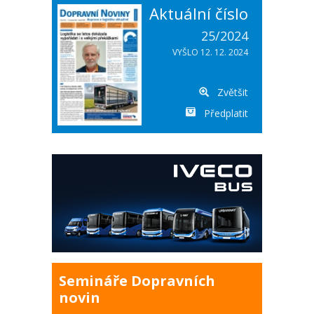
Aktuální číslo
25/2024
VYŠLO 12. 12. 2024
Zvětšit
Předplatit
Semináře Dopravních
novin