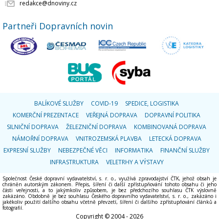
redakce@dnoviny.cz
Partneři Dopravních novin
BALÍKOVÉ SLUŽBY
COVID-19
SPEDICE, LOGISTIKA
KOMERČNÍ PREZENTACE
VEŘEJNÁ DOPRAVA
DOPRAVNÍ POLITIKA
SILNIČNÍ DOPRAVA
ŽELEZNIČNÍ DOPRAVA
KOMBINOVANÁ DOPRAVA
NÁMOŘNÍ DOPRAVA
VNITROZEMSKÁ PLAVBA
LETECKÁ DOPRAVA
EXPRESNÍ SLUŽBY
NEBEZPEČNÉ VĚCI
INFORMATIKA
FINANČNÍ SLUŽBY
INFRASTRUKTURA
VELETRHY A VÝSTAVY
Společnost České dopravní vydavatelství, s. r. o., využívá zpravodajství ČTK, jehož obsah je
chráněn autorským zákonem. Přepis, šíření či další zpřístupňování tohoto obsahu či jeho
části veřejnosti, a to jakýmkoliv způsobem, je bez předchozího souhlasu ČTK výslovně
zakázáno. Obdobně je bez souhlasu Českého dopravního vydavatelství, s. r. o., zakázáno i
jakékoliv použití dalšího obsahu včetně převzetí, šíření či dalšího zpřístupňování článků a
fotografií.
Copyright © 2004 - 2026