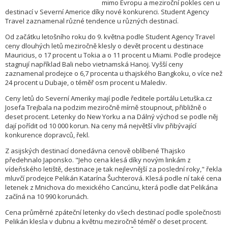
mimo Evropu a meziroční pokles cen u
destinací v Severní Americe díky nové konkurenci. Student Agency
Travel zaznamenal různé tendence u různých destinací.
Od začátku letošního roku do 9. května podle Student Agency Travel
ceny dlouhých letů meziročně klesly o devět procent u destinace
Mauricius, o 17 procent u Tokia a o 11 procent u Miami. Podle prodejce
stagnují například Bali nebo vietnamská Hanoj. Vyšší ceny
zaznamenal prodejce o 6,7 procenta u thajského Bangkoku, o více než
24 procent u Dubaje, o téměř osm procent u Malediv.
Ceny letů do Severní Ameriky mají podle ředitele portálu Letuška.cz
Josefa Trejbala na podzim meziročně mírně stoupnout, přibližně o
deset procent. Letenky do New Yorku a na Dálný východ se podle něj
dají pořídit od 10 000 korun. Na ceny má největší vliv přibývající
konkurence dopravců, řekl.
Z asijských destinací donedávna cenově oblíbené Thajsko
předehnalo Japonsko. "Jeho cena klesá díky novým linkám z
vídeňského letiště, destinace je tak nejlevnější za poslední roky," řekla
mluvčí prodejce Pelikán Katarína Šuchterová. Klesá podle ní také cena
letenek z Mnichova do mexického Cancúnu, která podle dat Pelikána
začíná na 10 990 korunách.
Cena průměrné zpáteční letenky do všech destinací podle společnosti
Pelikán klesla v dubnu a květnu meziročně téměř o deset procent.