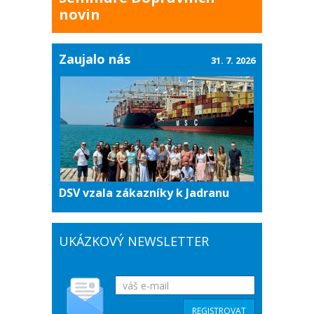
novin
Zaujalo nás
31. 7. 2026
DSV vzala zákazníky k Jadranu
UKÁZKOVÝ NEWSLETTER