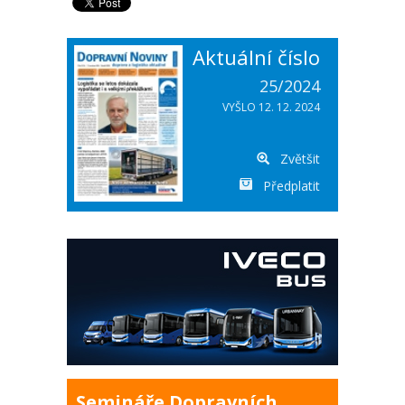
Aktuální číslo
25/2024
VYŠLO 12. 12. 2024
Zvětšit
Předplatit
Semináře Dopravních