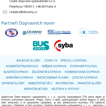
České dopravní vydavatelství s.r.o.
Petýrkova 1959/11, 148 00 Praha 4
redakce@dnoviny.cz
Partneři Dopravních novin
BALÍKOVÉ SLUŽBY
COVID-19
SPEDICE, LOGISTIKA
KOMERČNÍ PREZENTACE
VEŘEJNÁ DOPRAVA
DOPRAVNÍ POLITIKA
SILNIČNÍ DOPRAVA
ŽELEZNIČNÍ DOPRAVA
KOMBINOVANÁ DOPRAVA
NÁMOŘNÍ DOPRAVA
VNITROZEMSKÁ PLAVBA
LETECKÁ DOPRAVA
EXPRESNÍ SLUŽBY
NEBEZPEČNÉ VĚCI
INFORMATIKA
FINANČNÍ SLUŽBY
INFRASTRUKTURA
VELETRHY A VÝSTAVY
Společnost České dopravní vydavatelství, s. r. o., využívá zpravodajství ČTK, jehož obsah je
chráněn autorským zákonem. Přepis, šíření či další zpřístupňování tohoto obsahu či jeho
části veřejnosti, a to jakýmkoliv způsobem, je bez předchozího souhlasu ČTK výslovně
zakázáno. Obdobně je bez souhlasu Českého dopravního vydavatelství, s. r. o., zakázáno i