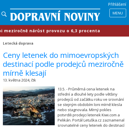
Přihlášení
MENU
eziročně nárůst provozu o 6,3 procenta
Letecká doprava
​Ceny letenek do mimoevropských
destinací podle prodejců meziročně
mírně klesají
13. května 2024, čtk
13.5. - Průměrná cena letenek na
střední a dlouhé lety podle většiny
prodejců od začátku roku ve srovnání
se stejným obdobím loni mírně klesla
nebo stagnovala. Mírný pokles
potvrdili prodejci letenek Kiwi.com a
Pelikán. Portál Letuška.cz zaznamenal
srovnatelné ceny letenek do destinací