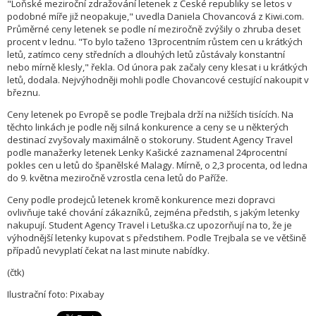
"Loňské meziroční zdražování letenek z České republiky se letos v
podobné míře již neopakuje," uvedla Daniela Chovancová z Kiwi.com.
Průměrné ceny letenek se podle ní meziročně zvýšily o zhruba deset
procent v lednu. "To bylo taženo 13procentním růstem cen u krátkých
letů, zatímco ceny středních a dlouhých letů zůstávaly konstantní
nebo mírně klesly," řekla. Od února pak začaly ceny klesat i u krátkých
letů, dodala. Nejvýhodněji mohli podle Chovancové cestující nakoupit v
březnu.
Ceny letenek po Evropě se podle Trejbala drží na nižších tisících. Na
těchto linkách je podle něj silná konkurence a ceny se u některých
destinací zvyšovaly maximálně o stokoruny. Student Agency Travel
podle manažerky letenek Lenky Kašické zaznamenal 24procentní
pokles cen u letů do španělské Malagy. Mírně, o 2,3 procenta, od ledna
do 9. května meziročně vzrostla cena letů do Paříže.
Ceny podle prodejců letenek kromě konkurence mezi dopravci
ovlivňuje také chování zákazníků, zejména předstih, s jakým letenky
nakupují. Student Agency Travel i Letuška.cz upozorňují na to, že je
výhodnější letenky kupovat s předstihem. Podle Trejbala se ve většině
případů nevyplatí čekat na last minute nabídky.
(čtk)
Ilustrační foto: Pixabay