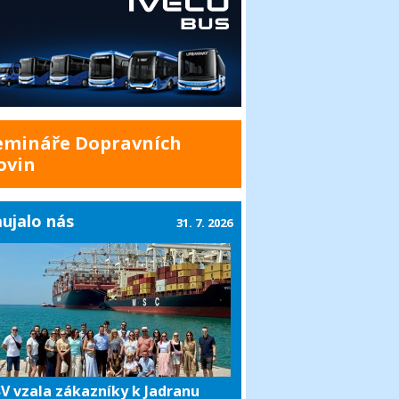
emináře Dopravních
ovin
ujalo nás
31. 7. 2026
V vzala zákazníky k Jadranu