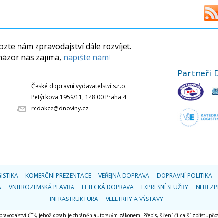
zte nám zpravodajství dále rozvíjet.
názor nás zajímá,
napište nám!
Partneři 
České dopravní vydavatelství s.r.o.
Petýrkova 1959/11, 148 00 Praha 4
redakce@dnoviny.cz
ISTIKA
KOMERČNÍ PREZENTACE
VEŘEJNÁ DOPRAVA
DOPRAVNÍ POLITIKA
A
VNITROZEMSKÁ PLAVBA
LETECKÁ DOPRAVA
EXPRESNÍ SLUŽBY
NEBEZP
INFRASTRUKTURA
VELETRHY A VÝSTAVY
 zpravodajství ČTK, jehož obsah je chráněn autorským zákonem. Přepis, šíření či další zpřístupňov