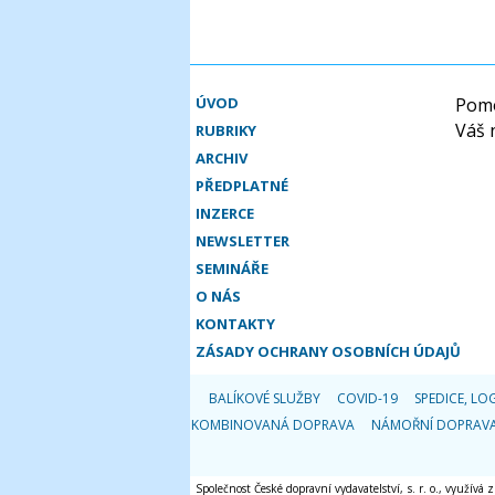
ÚVOD
Pomo
Váš 
RUBRIKY
ARCHIV
PŘEDPLATNÉ
INZERCE
NEWSLETTER
SEMINÁŘE
O NÁS
KONTAKTY
ZÁSADY OCHRANY OSOBNÍCH ÚDAJŮ
BALÍKOVÉ SLUŽBY
COVID-19
SPEDICE, LOG
KOMBINOVANÁ DOPRAVA
NÁMOŘNÍ DOPRAV
Společnost České dopravní vydavatelství, s. r. o., využívá