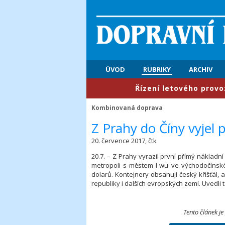
ÚVOD
RUBRIKY
ARCHIV
​Řízení letového provozu: P
Kombinovaná doprava
​Z Prahy do Číny vyjel 
20. července 2017, čtk
20.7. – Z Prahy vyrazil první přímý náklad
metropoli s městem I-wu ve východočínské 
dolarů. Kontejnery obsahují český křišťál, 
republiky i dalších evropských zemí. Uvedli
Tento článek je