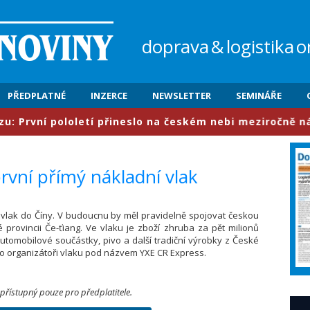
doprava
&
logistika
o
PŘEDPLATNÉ
INZERCE
NEWSLETTER
SEMINÁŘE
rvní pololetí přineslo na českém nebi meziročně nárůst
první přímý nákladní vlak
ní vlak do Číny. V budoucnu by měl pravidelně spojovat českou
provincii Če-ťiang. Ve vlaku je zboží zhruba za pět milionů
automobilové součástky, pivo a další tradiční výrobky z České
 to organizátoři vlaku pod názvem YXE CR Express.
 přístupný pouze pro předplatitele.