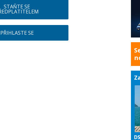
STAŇTE SE
ŘEDPLATITELEM
PŘIHLASTE SE
S
n
Za
DS