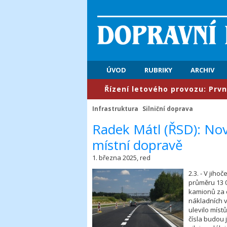
ÚVOD
RUBRIKY
ARCHIV
​Řízení letového provozu: První polo
Infrastruktura
Silniční doprava
​Radek Mátl (ŘSD): Nov
místní dopravě
1. března 2025, red
2.3. - V jih
průměru 13 0
kamionů za d
nákladních v
ulevilo míst
čísla budou j