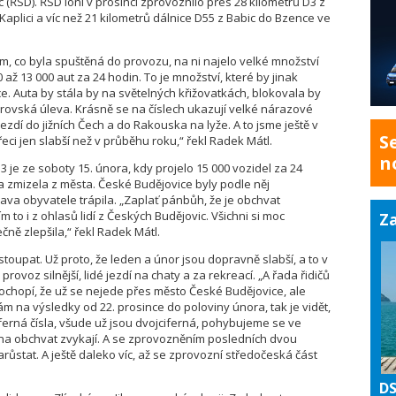
ic (ŘSD). ŘSD loni v prosinci zprovoznilo přes 28 kilometrů D3 z
Kaplici a víc než 21 kilometrů dálnice D55 z Babic do Bzence ve
em, co byla spuštěná do provozu, na ni najelo velké množství
ž 13 000 aut za 24 hodin. To je množství, které by jinak
. Auta by stála by na světelných křižovatkách, blokovala by
rovská úleva. Krásně se na číslech ukazují velké nárazové
jezdí do jižních Čech a do Rakouska na lyže. A to jsme ještě v
S
eci jen slabší než v průběhu roku,“ řekl Radek Mátl.
n
3 je ze soboty 15. února, kdy projelo 15 000 vozidel za 24
ta zmizela z města. České Budějovice byly podle něj
ava obyvatele trápila. „Zaplať pánbůh, že je obchvat
m to i z ohlasů lidí z Českých Budějovic. Všichni si moc
Za
ně zlepšila,“ řekl Radek Mátl.
stoupat. Už proto, že leden a únor jsou dopravně slabší, a to v
rovoz silnější, lidé jezdí na chaty a za rekreací. „A řada řidičů
 pochopí, že už se nejede přes město České Budějovice, ale
vám na výsledky od 22. prosince do poloviny února, tak je vidět,
ferná čísla, všude už jsou dvojciferná, pohybujeme se ve
si na obchvat zvykají. A se zprovozněním posledních dvou
ůstat. A ještě daleko víc, až se zprovozní středočeská část
DS