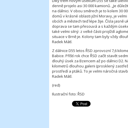
Díky třem novým úsekům D55 se také ulevilo
denně projelo asi 30 000 kamionů. „Je důleži
na dálnici. V obou směrech je to kolem 30 
domů v krásné oblasti jižní Moravy, je velm
obcích a městech teď lépe žije. Čísla jasně 
doprava se tam přesouvá a s každým úsekem, 
také velmi silný: z velké části projíždí aglom
situace v Brně je. Kolony tam byly vždy dlo
Radek Mátl.
Z dálnice D55 letos ŘSD zprovozní 7,6 kilo
Babice. Příští rok chce ŘSD začít stavět se
dlouhý úsek za Bzencem až po dálnici D2. N
kilometrů dlouhou galerii (prosklený zastř
prostředí a ptáků. To je velmi náročná stavba
Radek Mátl.
(red)
Ilustrační foto: ŘSD