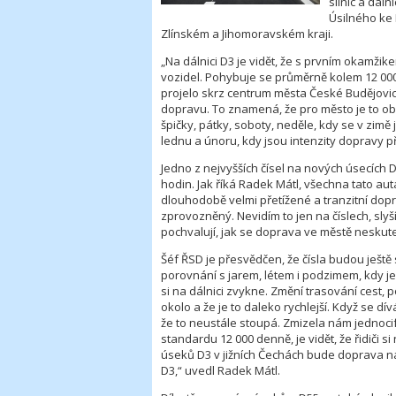
silnic a dáln
Úsilného ke 
Zlínském a Jihomoravském kraji.
„Na dálnici D3 je vidět, že s prvním okamžik
vozidel. Pohybuje se průměrně kolem 12 000 a
projelo skrz centrum města České Budějovice
dopravu. To znamená, že pro město je to ob
špičky, pátky, soboty, neděle, kdy se v zimě 
lednu a únoru, kdy jsou intenzity dopravy př
Jedno z nejvyšších čísel na nových úsecích D
hodin. Jak říká Radek Mátl, všechna tato au
dlouhodobě velmi přetížené a tranzitní dopr
zprovozněný. Nevidím to jen na číslech, slyší
pochvalují, jak se doprava ve městě neskuteč
Šéf ŘSD je přesvědčen, že čísla budou ještě 
porovnání s jarem, létem i podzimem, kdy je p
si na dálnici zvykne. Změní trasování cest,
okolo a že je to daleko rychlejší. Když se dí
že to neustále stoupá. Zmizela nám jednoci
standardu 12 000 denně, je vidět, že řidiči 
úseků D3 v jižních Čechách bude doprava nar
D3,“ uvedl Radek Mátl.