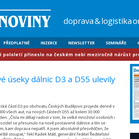
doprava
&
logistika
o
PŘEDPLATNÉ
INZERCE
NEWSLETTER
SEMINÁŘE
letí přineslo na českém nebi meziročně nárůst provozu o
é úseky dálnic D3 a D55 ulevily
očeské částí D3 po obchvatu Českých Budějovic projede denně v
00 všech aut, na nových částech D55 až kolem 30 000
en. „Čísla mi dělají radost v tom, že velké množství osobních i
ozidel se přesunulo na nově postavené dálnice a tím se
ům, kam doprava nepatří. A jsem absolutně přesvědčen, že
eště stoupat,“ řekl Radek Mátl, generální ředitel Ředitelství