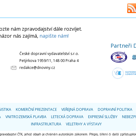
zte nám zpravodajství dále rozvíjet.
názor nás zajímá,
napište nám!
Partneři 
České dopravní vydavatelství s.r.o.
Petýrkova 1959/11, 148 00 Praha 4
redakce@dnoviny.cz
ISTIKA
KOMERČNÍ PREZENTACE
VEŘEJNÁ DOPRAVA
DOPRAVNÍ POLITIKA
A
VNITROZEMSKÁ PLAVBA
LETECKÁ DOPRAVA
EXPRESNÍ SLUŽBY
NEBEZP
INFRASTRUKTURA
VELETRHY A VÝSTAVY
 zpravodajství ČTK, jehož obsah je chráněn autorským zákonem. Přepis, šíření či další zpřístupňov