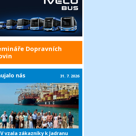
emináře Dopravních
ovin
ujalo nás
31. 7. 2026
V vzala zákazníky k Jadranu