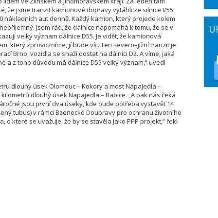
 lidem ve Zlínském a Jihomoravském kraji. Za leden tam
té, že jsme tranzit kamionové dopravy vytáhli ze silnice I/55
000 nákladních aut denně. Každý kamion, který projede kolem
i nepříjemný. Jsem rád, že dálnice napomáhá k tomu, že se v
U
ukazují velký význam dálnice D55. Je vidět, že kamionová
který zprovozníme, jí bude víc. Ten severo–jižní tranzit je
erací Brno, vozidla se snaží dostat na dálnici D2. A víme, jaká
uhé a z toho důvodu má dálnice D55 velký význam,“ uvedl
metru dlouhý úsek Olomouc – Kokory a most Napajedla –
dm kilometrů dlouhý úsek Napajedla – Babice. „A pak nás čeká
áročné jsou první dva úseky, kde bude potřeba vystavět 14
ešený tubus) v rámci Bzenecké Doubravy pro ochranu životního
, o které se uvažuje, že by se stavěla jako PPP projekt,“ řekl