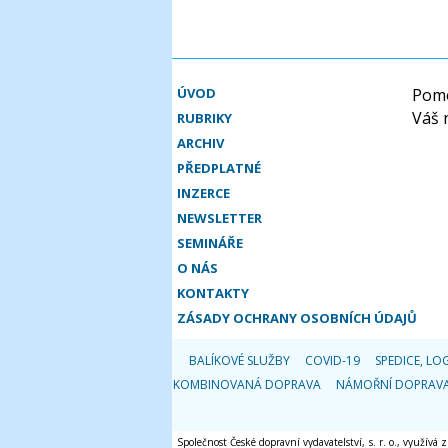
ÚVOD
Pomo
Váš 
RUBRIKY
ARCHIV
PŘEDPLATNÉ
INZERCE
NEWSLETTER
SEMINÁŘE
O NÁS
KONTAKTY
ZÁSADY OCHRANY OSOBNÍCH ÚDAJŮ
BALÍKOVÉ SLUŽBY
COVID-19
SPEDICE, LOG
KOMBINOVANÁ DOPRAVA
NÁMOŘNÍ DOPRAV
Společnost České dopravní vydavatelství, s. r. o., využívá