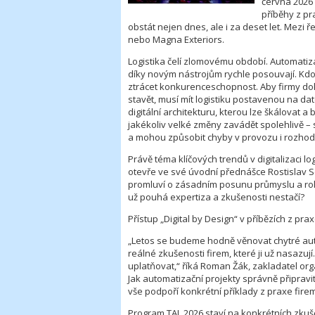
června 2026 
příběhy z pr
obstát nejen dnes, ale i za deset let. Mezi
nebo Magna Exteriors.
Logistika čelí zlomovému období. Automatizac
díky novým nástrojům rychle posouvají. Kdo š
ztrácet konkurenceschopnost. Aby firmy dok
stavět, musí mít logistiku postavenou na da
digitální architekturu, kterou lze škálovat a
jakékoliv velké změny zavádět spolehlivě – 
a mohou způsobit chyby v provozu i rozhod
Právě téma klíčových trendů v digitalizaci log
otevře ve své úvodní přednášce Rostislav S
promluví o zásadním posunu průmyslu a role
už pouhá expertiza a zkušenosti nestačí?
Přístup „Digital by Design“ v příbězích z pra
„Letos se budeme hodně věnovat chytré autom
reálné zkušenosti firem, které ji už nasazují
uplatňovat,“ říká Roman Žák, zakladatel org
Jak automatizační projekty správně připravit
vše podpoří konkrétní příklady z praxe firem
Program TAL 2026 staví na konkrétních zkuše