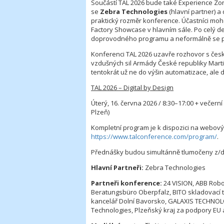
Součástí TAL 2026 bude také Experience Zon
se
Zebra Technologies
(hlavní partner) a 
praktický rozměr konference. Účastníci moho
Factory Showcase v hlavním sále. Po celý de
doprovodného programu a neformálně se po
Konferenci TAL 2026 uzavře rozhovor s čes
vzdušných sil Armády České republiky Marti
tentokrát už ne do výšin automatizace, ale 
TAL 2026 – Digital by Design
Úterý, 16. června 2026 / 8:30–17:00 + večer
Plzeň)
Kompletní program je k dispozici na webov
https://www.talconference.com/program/
.
Přednášky budou simultánně tlumočeny z/do 
Hlavní Partneři:
Zebra Technologies
Partneři konference:
24 VISION, ABB Robo
Beratungsbüro Oberpfalz, BITO skladovací 
kancelář Dolní Bavorsko, GALAXIS TECHNOL
Technologies, Plzeňský kraj za podpory EU 