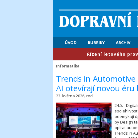
ÚVOD
RUBRIKY
ARCHIV
​Řízení letového provozu: P
Informatika
​Trends in Automotive
AI otevírají novou éru 
23. května 2026, red
24.5. - Digi
spolehlivost
odemykají úp
by Design ta
opírat auto
Trends in Au