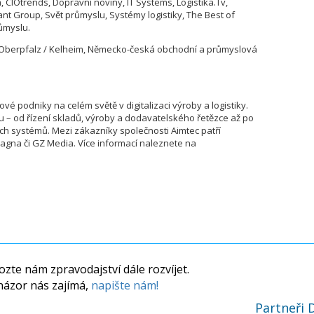
, CIOtrends, Dopravní noviny, IT Systems, Logistika.Tv,
ant Group, Svět průmyslu, Systémy logistiky, The Best of
ůmyslu.
 Oberpfalz / Kelheim, Německo-česká obchodní a průmyslová
vé podniky na celém světě v digitalizaci výroby a logistiky.
u – od řízení skladů, výroby a dodavatelského řetězce až po
ích systémů. Mezi zákazníky společnosti Aimtec patří
agna či GZ Media. Více informací naleznete na
zte nám zpravodajství dále rozvíjet.
názor nás zajímá,
napište nám!
Partneři 