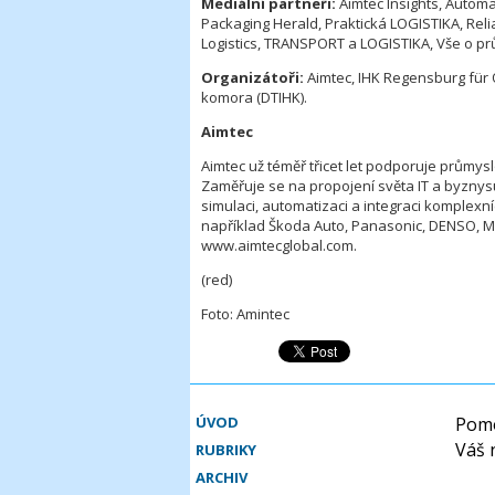
Mediální partneři:
Aimtec Insights, Automa
Packaging Herald, Praktická LOGISTIKA, Reli
Logistics, TRANSPORT a LOGISTIKA, Vše o pr
Organizátoři:
Aimtec, IHK Regensburg für
komora (DTIHK).
Aimtec
Aimtec už téměř třicet let podporuje průmyslo
Zaměřuje se na propojení světa IT a byznys
simulaci, automatizaci a integraci komplexn
například Škoda Auto, Panasonic, DENSO, M
www.aimtecglobal.com.
(red)
Foto: Amintec
ÚVOD
Pomo
Váš 
RUBRIKY
ARCHIV