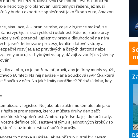
v Parkhotelu Plzeň. Návštěvníci se mohou těšit na konkrétní
axe nebo tipy pro plánování udržitelných řešení, jež musí
 řečníky budou experti ze společností jako Škoda Auto, Amazon
e, simulace, AI – hranice toho, co je v logistice možné, se
anci využije, získá rychlost i odolnost. Kdo ne, začne brzy
ázaly svůj potenciál uplatnit v praxi a dlouhodobě na něm
tech: jasně definované procesy, kvalitní datové vstupy a
S
 bezpečně rozvíjet. Bez pravdivých a čistých dat totiž nelze
systémy pracují s chybnými vstupy, dávají zavádějící výsledky
n
ování.
istiky a toho, co je potřeba připravit, aby je firmy mohly využít,
chwob (Aimtec). Na něj naváže Hana Součková (SAP ČR), která
Za
 člověka v něm. Na jaké limity narážíme? Přichází doba, kdy
xe
atizaci v logistice. Ne jako abstraktnímu tématu, ale jako
. Přijďte si pro inspiraci, kterou můžete druhý den začít
anizátorské společnosti Aimtec a předseda její dozorčí rady.
 včetně definice cílů, sestavení týmu a jednotlivých kroků? To
, které si už touto cestou úspěšně prošly.
DS
nostech z praxe a ukáže, jak se přístup Digital by Design