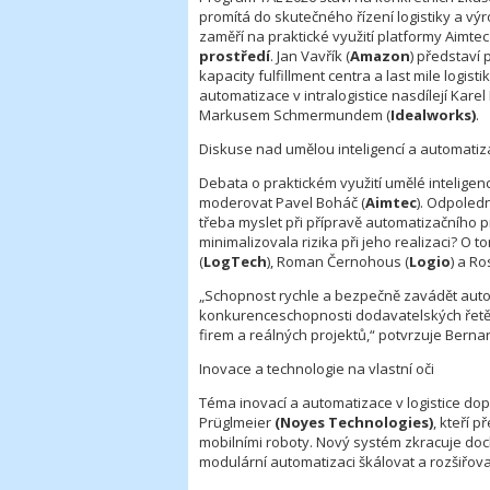
promítá do skutečného řízení logistiky a vý
zaměří na praktické využití platformy Aimte
prostředí
. Jan Vavřík (
Amazon
) představí 
kapacity fulfillment centra a last mile logi
automatizace v intralogistice nasdílejí Kare
Markusem Schmermundem (
Idealworks)
.
Diskuse nad umělou inteligencí a automatiza
Debata o praktickém využití umělé intelige
moderovat Pavel Boháč (
Aimtec
). Odpoled
třeba myslet při přípravě automatizačního pr
minimalizovala rizika při jeho realizaci? O t
(
LogTech
), Roman Černohous (
Logio
) a Ro
„Schopnost rychle a bezpečně zavádět autom
konkurenceschopnosti dodavatelských řetězc
firem a reálných projektů,“ potvrzuje Berna
Inovace a technologie na vlastní oči
Téma inovací a automatizace v logistice dop
Prüglmeier
(Noyes Technologies)
, kteří 
mobilními roboty. Nový systém zkracuje doc
modulární automatizaci škálovat a rozšiřov