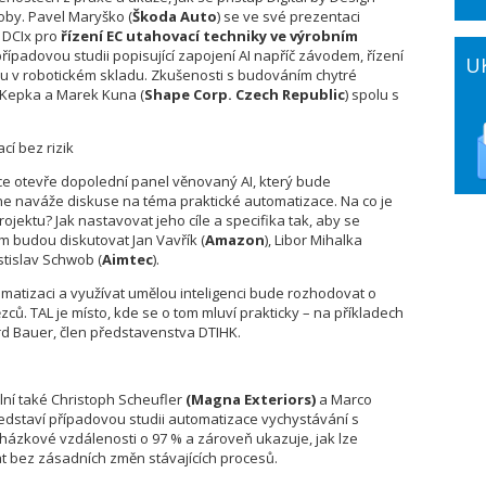
roby. Pavel Maryško (
Škoda Auto
) se ve své prezentaci
c DCIx pro
řízení EC utahovací techniky ve výrobním
případovou studii popisující zapojení AI napříč závodem, řízení
U
stiku v robotickém skladu. Zkušenosti s budováním chytré
l Kepka a Marek Kuna (
Shape Corp. Czech Republic
) spolu s
cí bez rizik
nce otevře dopolední panel věnovaný AI, který bude
ne naváže diskuse na téma praktické automatizace. Na co je
ojektu? Jak nastavovat jeho cíle a specifika tak, aby se
om budou diskutovat Jan Vavřík (
Amazon
), Libor Mihalka
stislav Schwob (
Aimtec
).
atizaci a využívat umělou inteligenci bude rozhodovat o
ů. TAL je místo, kde se o tom mluví prakticky – na příkladech
rd Bauer, člen představenstva DTIHK.
lní také Christoph Scheufler
(Magna Exteriors)
a Marco
představí případovou studii automatizace vychystávání s
házkové vzdálenosti o 97 % a zároveň ukazuje, jak lze
at bez zásadních změn stávajících procesů.