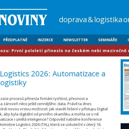
doprava
&
logistika
o
PŘEDPLATNÉ
INZERCE
NEWSLETTER
SEMINÁŘE
rvní pololetí přineslo na českém nebi meziročně nárůst
 Logistics 2026: Automatizace a
logistiky
talizace procesů přinesla firmám rychlost, přesnost a
 a zároveň něco ještě cennějšího: data. Právě ta dnes
lně novou vrstvu možností. Jak stavět řešení v přístupu Digital
k, aby byla digitální od prvního okamžiku a mohla se o ně
matizace i umělá inteligence? Odpověď nabídne konference
tomotive Logistics 2026 (TAL), která se uskuteční v úterý 16.