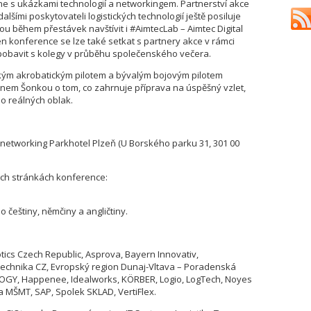
e s ukázkami technologií a networkingem. Partnerství akce
dalšími poskytovateli logistických technologií ještě posiluje
u během přestávek navštívit i #AimtecLab – Aimtec Digital
n konference se lze také setkat s partnery akce v rámci
bavit s kolegy v průběhu společenského večera.
kým akrobatickým pilotem a bývalým bojovým pilotem
nem Šonkou o tom, co zahrnuje příprava na úspěšný vzlet,
do reálných oblak.
ní networking Parkhotel Plzeň (U Borského parku 31, 301 00
ých stránkách konference:
češtiny, němčiny a angličtiny.
tics Czech Republic, Asprova, Bayern Innovativ,
technika CZ, Evropský region Dunaj-Vltava – Poradenská
OGY, Happenee, Idealworks, KÖRBER, Logio, LogTech, Noyes
a MŠMT, SAP, Spolek SKLAD, VertiFlex.