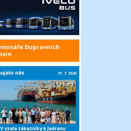
emináře Dopravních
ovin
ujalo nás
31. 7. 2026
V vzala zákazníky k Jadranu