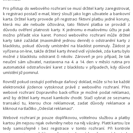
Pro přístup do webového rozhraní se musí držitel karty zaregistrovat,
k registraci postačí e-mail, který slouží jako login uživatele a bankovní
karta. Držitel karty provede při registraci fiktivní platbu jedné koruny,
která mu ale nebude účtována, tato fiktivní platba se provádí z
důvodu ověření platnosti karty. K jednomu e-mailovému účtu je pak
možno přiřadit více karet. Pomocí webového rozhraní může držitel
karty také zažádat (maximálně jednou denně) o odstranění karty z
blacklistu, pokud důvody umístnění na blacklist pominuly. Žádost je
vyřízena on-line, takže držitel karty ihned vidí výsledek, zda kartu bylo
možné z blacklistu odstranit či nikoliv. Zároveň je pro případ, že tak
neučiní sám uživatel, nastavena na 4. a 14. den v měsíci rutina pro
automatické odstraňování karet z blacklistu v případech, kdy důvod
umístění již pominul.
Rovněž pokud cestující potřebuje daňový doklad, může si ho ke každé
elektronické jízdence vytisknout právě z webového rozhraní. Přes
webové rozhraní Dopravního back-office je možné podat reklamaci,
aniž by držitel karty musel kamkoliv chodit. Stačí vybrat ze seznamu
transakcí tu, kterou chce reklamovat, zadat důvody reklamace a
kliknout na tlačítko „Odeslat reklamaci“.
Webové rozhraní je pouze doplňkovou, volitelnou službou a platby
kartou jím nejsou nijak ovlivněny nebo na něj vázány. Platit kartou lze
tedy samozřejmě i bez registrace v tomto rozhraní. Při kontrole