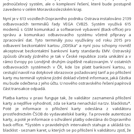
jednoúčelový systém, ale o komplexní řešení, které bude postupně
zavedeno v celém Moravskoslezském kraji.
Nyní je v 613 vozidlech Dopravního podniku Ostrava instalováno 2139
odbavovacích terminálů řady VEGA CVB25. Systém využívá 615
modemů s GSM komunikací a softwarové vybavení (Back-office) pro
správu a komunikaci odbavovacího systému včetně přípravy a
zpracování dat. Tyto terminály jsou využívány od roku 2015 pro
odbavení bezkontaktní kartou „ODISka“ a nyní jsou schopny rovněž
akceptovat bezkontaktní bankovní karty standardu EMV. Ostravský
způsob úhrady jízdného je tak v České republice zcela unikátní a v
rámci Evropy po Londýně druhým úspěšně realizovaným. V ostatních
odbavovacích systémech v ČR, kde lze platit bankovní kartou, si
cestující navolí na dotykové obrazovce požadovaný tarif a po přiložení
karty mu terminál vytiskne jízdní doklad včetně informace, jaká částka
mu bude odečtena z jeho účtu. U nového ostravského řešení papírová
část transakce odpadá.
Platba kartou v praxi funguje tak, že validátor zaznamená přiložení
karty a nejdříve vyhodnotí, zda se karta nenachází na tzv. blacklistu*.
Poté je informace o přiložení karty odeslána z validátoru
prostřednictvím ČSOB do vydavatelské banky. Ta provede autentizaci
karty, a poté je informace o schválení platby odeslána do Dopravního
back-office. *Systém v pravidelných intervalech stahuje a ukládá tzv.
blacklist - seznam karet, u kterých se po přiložení k validátoru zjistí, že