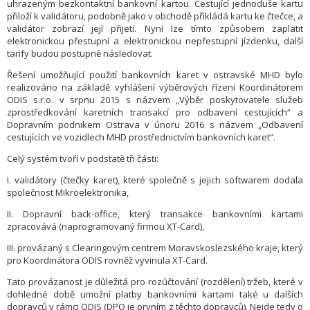
uhrazeným bezkontaktní bankovní kartou. Cestující jednoduše kartu
přiloží k validátoru, podobně jako v obchodě přikládá kartu ke čtečce, a
validátor zobrazí její přijetí. Nyní lze tímto způsobem zaplatit
elektronickou přestupní a elektronickou nepřestupní jízdenku, další
tarify budou postupně následovat.
Řešení umožňující použití bankovních karet v ostravské MHD bylo
realizováno na základě vyhlášení výběrových řízení Koordinátorem
ODIS s.r.o. v srpnu 2015 s názvem „Výběr poskytovatele služeb
zprostředkování karetních transakcí pro odbavení cestujících“ a
Dopravním podnikem Ostrava v únoru 2016 s názvem „Odbavení
cestujících ve vozidlech MHD prostřednictvím bankovních karet“.
Celý systém tvoří v podstatě tři části:
I. validátory (čtečky karet), které společně s jejich softwarem dodala
společnost Mikroelektronika,
II. Dopravní back-office, který transakce bankovními kartami
zpracovává (naprogramovaný firmou XT-Card),
III. provázaný s Clearingovým centrem Moravskoslezského kraje, který
pro Koordinátora ODIS rovněž vyvinula XT-Card.
Tato provázanost je důležitá pro rozúčtování (rozdělení) tržeb, které v
dohledné době umožní platby bankovními kartami také u dalších
dopravců v rámci ODIS (DPO je prvním z těchto dopravců). Nejde tedy o