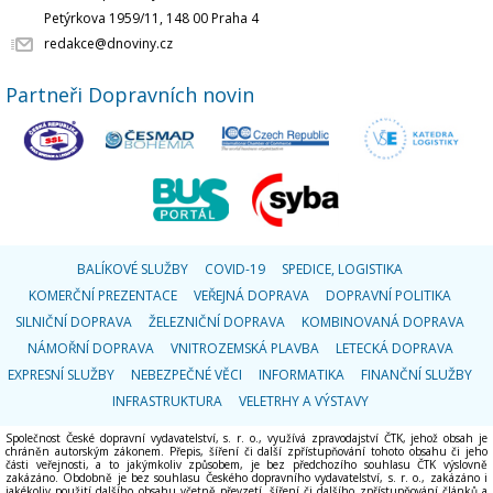
Petýrkova 1959/11, 148 00 Praha 4
redakce@dnoviny.cz
Partneři Dopravních novin
BALÍKOVÉ SLUŽBY
COVID-19
SPEDICE, LOGISTIKA
KOMERČNÍ PREZENTACE
VEŘEJNÁ DOPRAVA
DOPRAVNÍ POLITIKA
SILNIČNÍ DOPRAVA
ŽELEZNIČNÍ DOPRAVA
KOMBINOVANÁ DOPRAVA
NÁMOŘNÍ DOPRAVA
VNITROZEMSKÁ PLAVBA
LETECKÁ DOPRAVA
EXPRESNÍ SLUŽBY
NEBEZPEČNÉ VĚCI
INFORMATIKA
FINANČNÍ SLUŽBY
INFRASTRUKTURA
VELETRHY A VÝSTAVY
Společnost České dopravní vydavatelství, s. r. o., využívá zpravodajství ČTK, jehož obsah je
chráněn autorským zákonem. Přepis, šíření či další zpřístupňování tohoto obsahu či jeho
části veřejnosti, a to jakýmkoliv způsobem, je bez předchozího souhlasu ČTK výslovně
zakázáno. Obdobně je bez souhlasu Českého dopravního vydavatelství, s. r. o., zakázáno i
jakékoliv použití dalšího obsahu včetně převzetí, šíření či dalšího zpřístupňování článků a