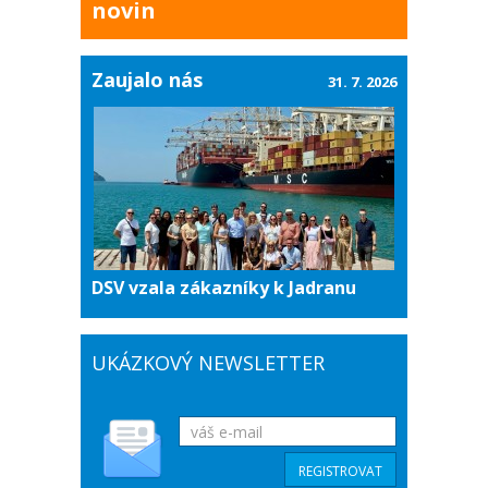
novin
Zaujalo nás
31. 7. 2026
DSV vzala zákazníky k Jadranu
UKÁZKOVÝ NEWSLETTER