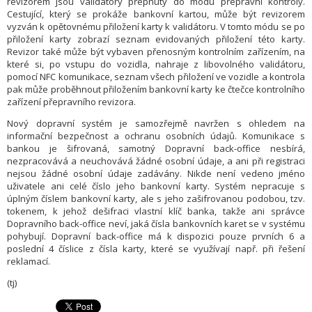
revizorem jsou validátory přepnuty do módu přepravní kontroly.
Cestující, který se prokáže bankovní kartou, může být revizorem
vyzván k opětovnému přiložení karty k validátoru. V tomto módu se po
přiložení karty zobrazí seznam evidovaných přiložení této karty.
Revizor také může být vybaven přenosným kontrolním zařízením, na
které si, po vstupu do vozidla, nahraje z libovolného validátoru,
pomocí NFC komunikace, seznam všech přiložení ve vozidle a kontrola
pak může proběhnout přiložením bankovní karty ke čtečce kontrolního
zařízení přepravního revizora.
Nový dopravní systém je samozřejmě navržen s ohledem na
informační bezpečnost a ochranu osobních údajů. Komunikace s
bankou je šifrovaná, samotný Dopravní back-office nesbírá,
nezpracovává a neuchovává žádné osobní údaje, a ani při registraci
nejsou žádné osobní údaje zadávány. Nikde není vedeno jméno
uživatele ani celé číslo jeho bankovní karty. Systém nepracuje s
úplným číslem bankovní karty, ale s jeho zašifrovanou podobou, tzv.
tokenem, k jehož dešifraci vlastní klíč banka, takže ani správce
Dopravního back-office neví, jaká čísla bankovních karet se v systému
pohybují. Dopravní back-office má k dispozici pouze prvních 6 a
poslední 4 číslice z čísla karty, které se využívají např. při řešení
reklamací.
(tj)