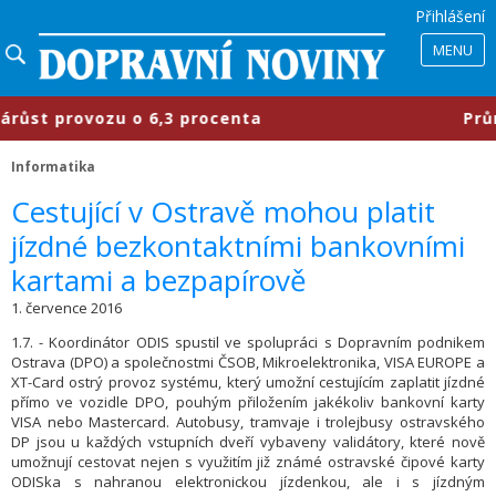
Přihlášení
MENU
 provozu o 6,3 procenta
​Průmyslov
Informatika
​Cestující v Ostravě mohou platit
jízdné bezkontaktními bankovními
kartami a bezpapírově
1. července 2016
1.7. - Koordinátor ODIS spustil ve spolupráci s Dopravním podnikem
Ostrava (DPO) a společnostmi ČSOB, Mikroelektronika, VISA EUROPE a
XT-Card ostrý provoz systému, který umožní cestujícím zaplatit jízdné
přímo ve vozidle DPO, pouhým přiložením jakékoliv bankovní karty
VISA nebo Mastercard. Autobusy, tramvaje i trolejbusy ostravského
DP jsou u každých vstupních dveří vybaveny validátory, které nově
umožnují cestovat nejen s využitím již známé ostravské čipové karty
ODISka s nahranou elektronickou jízdenkou, ale i s jízdným