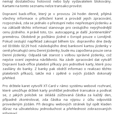
nemají dostatečnou hotovost nebo byly vydavatelem blokovány.
Kartami na tomto seznamu nelze transakci provést.
Dopravní back-office, který je v provozu 24 hodin denně, přijímá
všechny informace o přiložení karet a provádí jejich zpracování,
rozpoznává, zda se jednalo o přestupní nebo nepřestupní jízdenku a
na základě těchto informací stanovuje pro cestujícího nejvýhodnější
cenu jízdného. A právě toto, tzv. autocapping, je další „kontinentální“
premiérou. Obdobně je počítáno jízdné v Evropě pouze v Londýně.
Pokud cestující například zakoupil během tzv. dopravního dne (tedy
od 03:00do 02:29 hod. následujícího dne) bankovní kartou jízdenky v
ceně přesahující cenu Denní jízdenky, bude mu započtena pouze cena
Denní jízdenky. Odpadá tak starost s volbou správné jízdenky, což
nejvíce ocení zejména návštěvníci. Na závěr zpracování dat vytváří
Dopravní back-office platební příkazy pro jednotlivé karty, které jsou
zasílány do banky. Z banky pak obdrží informaci o realizaci těchto
platebních příkazů, takže má i zpětně o svých jízdách dokonalý
přehled.
Pro držitele karet vytvořil XT-Card v rámci systému webové rozhraní,
které umožňuje držiteli karty prohlížet jednotlivé transakce a podívat
se, z jakých položek se skládá zúčtovaná částka za každý den,
případně zkontrolovat, zda částka na výpisu z účtu odpovídá
provedeným jízdám. Při designu webových stránek byl opět kladen
důraz na uživatelskou jednoduchost a přehlednost zobrazovaných
informací.