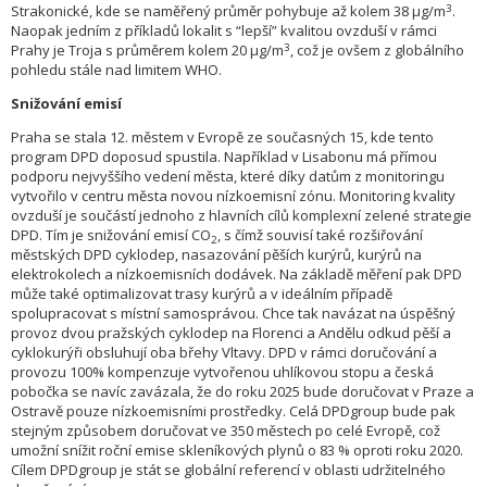
3
Strakonické, kde se naměřený průměr pohybuje až kolem 38 μg/m
.
Naopak jedním z příkladů lokalit s “lepší” kvalitou ovzduší v rámci
3
Prahy je Troja s průměrem kolem 20 μg/m
, což je ovšem z globálního
pohledu stále nad limitem WHO.
Snižování emisí
Praha se stala 12. městem v Evropě ze současných 15, kde tento
program DPD doposud spustila. Například v Lisabonu má přímou
podporu nejvyššího vedení města, které díky datům z monitoringu
vytvořilo v centru města novou nízkoemisní zónu. Monitoring kvality
ovzduší je součástí jednoho z hlavních cílů komplexní zelené strategie
DPD. Tím je snižování emisí CO
, s čímž souvisí také rozšiřování
2
městských DPD cyklodep, nasazování pěších kurýrů, kurýrů na
elektrokolech a nízkoemisních dodávek. Na základě měření pak DPD
může také optimalizovat trasy kurýrů a v ideálním případě
spolupracovat s místní samosprávou. Chce tak navázat na úspěšný
provoz dvou pražských cyklodep na Florenci a Andělu odkud pěší a
cyklokurýři obsluhují oba břehy Vltavy. DPD v rámci doručování a
provozu 100% kompenzuje vytvořenou uhlíkovou stopu a česká
pobočka se navíc zavázala, že do roku 2025 bude doručovat v Praze a
Ostravě pouze nízkoemisními prostředky. Celá DPDgroup bude pak
stejným způsobem doručovat ve 350 městech po celé Evropě, což
umožní snížit roční emise skleníkových plynů o 83 % oproti roku 2020.
Cílem DPDgroup je stát se globální referencí v oblasti udržitelného