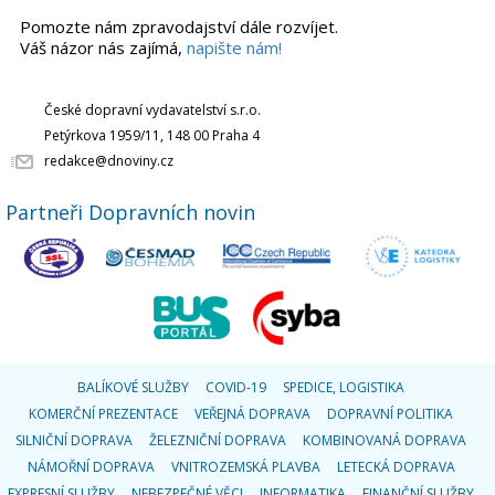
Pomozte nám zpravodajství dále rozvíjet.
Váš názor nás zajímá,
napište nám!
České dopravní vydavatelství s.r.o.
Petýrkova 1959/11, 148 00 Praha 4
redakce@dnoviny.cz
Partneři Dopravních novin
BALÍKOVÉ SLUŽBY
COVID-19
SPEDICE, LOGISTIKA
KOMERČNÍ PREZENTACE
VEŘEJNÁ DOPRAVA
DOPRAVNÍ POLITIKA
SILNIČNÍ DOPRAVA
ŽELEZNIČNÍ DOPRAVA
KOMBINOVANÁ DOPRAVA
NÁMOŘNÍ DOPRAVA
VNITROZEMSKÁ PLAVBA
LETECKÁ DOPRAVA
EXPRESNÍ SLUŽBY
NEBEZPEČNÉ VĚCI
INFORMATIKA
FINANČNÍ SLUŽBY