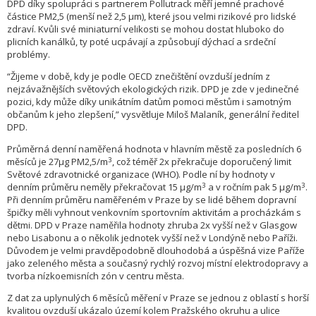
DPD díky spolupráci s partnerem Pollutrack měří jemné prachové
částice PM2,5 (menší než 2,5 μm), které jsou velmi rizikové pro lidské
zdraví. Kvůli své miniaturní velikosti se mohou dostat hluboko do
plicních kanálků, ty poté ucpávají a způsobují dýchací a srdeční
problémy.
“Žijeme v době, kdy je podle OECD znečištění ovzduší jedním z
nejzávažnějších světových ekologických rizik. DPD je zde v jedinečné
pozici, kdy může díky unikátním datům pomoci městům i samotným
občanům k jeho zlepšení,” vysvětluje Miloš Malaník, generální ředitel
DPD.
Průměrná denní naměřená hodnota v hlavním městě za posledních 6
3
měsíců je 27μg PM2,5/m
, což téměř 2x překračuje doporučený limit
Světové zdravotnické organizace (WHO). Podle ní by hodnoty v
3
3
denním průměru neměly překračovat 15 μg/m
a v ročním pak 5 μg/m
.
Při denním průměru naměřeném v Praze by se lidé během dopravní
špičky měli vyhnout venkovním sportovním aktivitám a procházkám s
dětmi. DPD v Praze naměřila hodnoty zhruba 2x vyšší než v Glasgow
nebo Lisabonu a o několik jednotek vyšší než v Londýně nebo Paříži.
Důvodem je velmi pravděpodobně dlouhodobá a úspěšná vize Paříže
jako zeleného města a současný rychlý rozvoj místní elektrodopravy a
tvorba nízkoemisních zón v centru města.
Z dat za uplynulých 6 měsíců měření v Praze se jednou z oblastí s horší
kvalitou ovzduší ukázalo území kolem Pražského okruhu a ulice