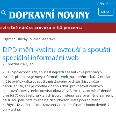
Přihlášení
MENU
očně nárůst provozu o 6,3 procenta
Expresní služby
Silniční doprava
​DPD měří kvalitu ovzduší a spouští
speciální informační web
28. března 2022, lan
28.3. - Společnost DPD, součást největší sítě balíkové přepravy v
Evropě, představuje nový informační
web
, na kterém si každý Pražan
může ověřit kvalitu ovzduší v místě svého bydliště. Zjistit může
například i to, zda je vhodné v danou chvíli provozovat venkovní
sportovní aktivity, nebo otevírat okna v bytě. Po hlavním městě denně
projíždí 70 dodávek, na kterých jsou umístěna laserová měřicí zařízení,
další jsou pak instalována na 20 budovách. Data jsou snímána
každých 12 vteřin a aktualizována v reálném čase 24 hodin denně, 7
dní v týdnu.