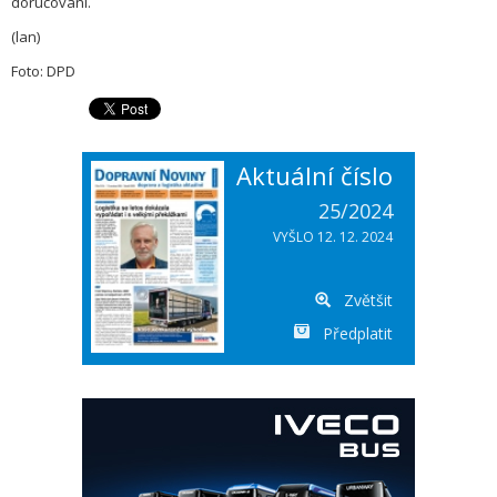
doručování.
(lan)
Foto: DPD
Aktuální číslo
25/2024
VYŠLO 12. 12. 2024
Zvětšit
Předplatit