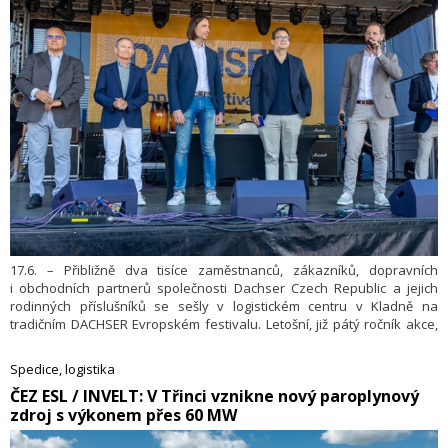
17.6. – Přibližně dva tisíce zaměstnanců, zákazníků, dopravních
i obchodních partnerů společnosti Dachser Czech Republic a jejich
rodinných příslušníků se sešly v logistickém centru v Kladně na
tradičním DACHSER Evropském festivalu. Letošní, již pátý ročník akce,
byl výjimečný také tím, že společnost zároveň oslavila 20 let svého
působení na českém trhu.
Spedice, logistika
​ČEZ ESL / INVELT: V Třinci vznikne nový paroplynový
zdroj s výkonem přes 60 MW