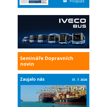
Předplatit
Semináře Dopravních
novin
Zaujalo nás
31. 7. 2026