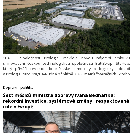
18.6. – Společnost Prologis uzavřela novou nájemní smlouvu
s inovativní českou technologickou společností BattSwap. Startup,
který přináší revoluci do městské e-mobility a logistiky, obsadí
v Prologis Park Prague-Rudná přibližně 2 200 metrů čtverečních. Z toho
1 566 metrů čtverečních bude sloužit jako kombinovaný dílenský a
skladový prostor a zbytek jako zázemí pro kanceláře.
Dopravní politika
​Šest měsíců ministra dopravy Ivana Bednárika:
rekordní investice, systémové změny i respektovaná
role v Evropě