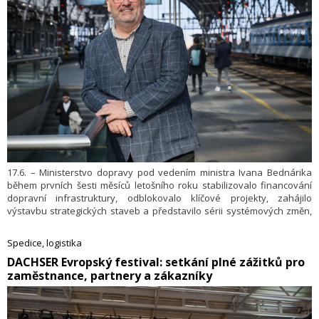
17.6. – Ministerstvo dopravy pod vedením ministra Ivana Bednárika
během prvních šesti měsíců letošního roku stabilizovalo financování
dopravní infrastruktury, odblokovalo klíčové projekty, zahájilo
výstavbu strategických staveb a představilo sérii systémových změn,
které mají zjednodušit život občanům i snížit náklady státu.
Spedice, logistika
​DACHSER Evropský festival: setkání plné zážitků pro
zaměstnance, partnery a zákazníky