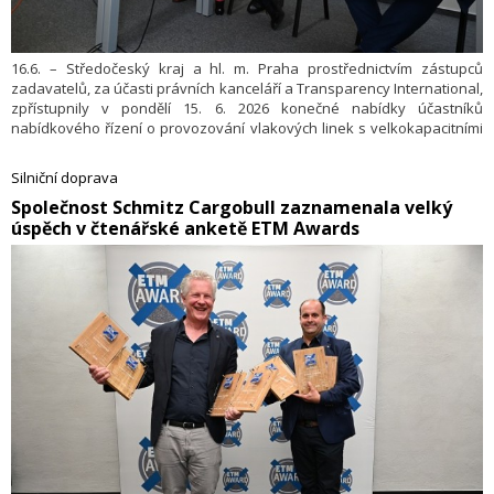
16.6. – Středočeský kraj a hl. m. Praha prostřednictvím zástupců
zadavatelů, za účasti právních kanceláří a Transparency International,
zpřístupnily v pondělí 15. 6. 2026 konečné nabídky účastníků
nabídkového řízení o provozování vlakových linek s velkokapacitními
vozidly od roku 2030. Tento největší tendr na výběr železničního
dopravce v historii České republiky tak dospěl do klíčové fáze, kdy
Silniční doprava
bude možné po posouzení a hodnocení konečných nabídek
​Společnost Schmitz Cargobull zaznamenala velký
rozhodnout o vítězi. Vysoutěžený dopravce bude na páteřních tratích
úspěch v čtenářské anketě ETM Awards
na území Prahy a Středočeského kraje provozovat po dobu 30 let
flotilu nových velkokapacitních elektrických jednotek s kapacitou
nejméně 380 míst k sezení. Nyní začíná proces posuzování a
hodnocení konečných nabídek, na jehož konci budou po schválení
orgány Středočeského kraje uzavřeny smlouvy mezi vítězným
dopravcem a oběma zadavateli.