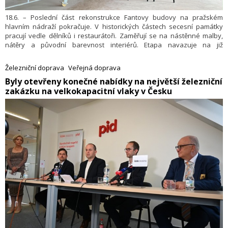
18.6. – Poslední část rekonstrukce Fantovy budovy na pražském
hlavním nádraží pokračuje. V historických částech secesní památky
pracují vedle dělníků i restaurátoři. Zaměřují se na nástěnné malby,
nátěry a původní barevnost interiérů. Etapa navazuje na již
dokončenou obnovu Fantova a Sloupového sálu a exteriéru budovy.
Informovala o tom Správa železnic.
Železniční doprava
Veřejná doprava
​Byly otevřeny konečné nabídky na největší železniční
zakázku na velkokapacitní vlaky v Česku