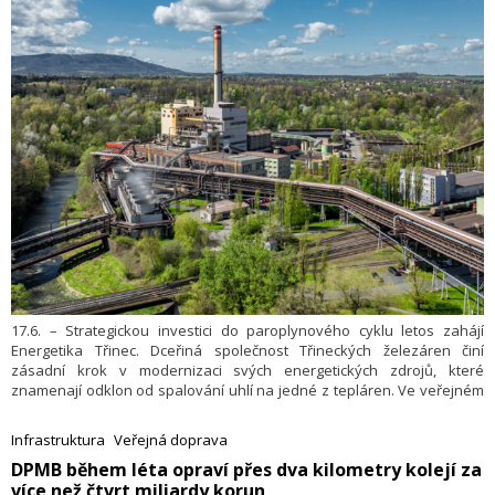
17.6. – Strategickou investici do paroplynového cyklu letos zahájí
Energetika Třinec. Dceřiná společnost Třineckých železáren činí
zásadní krok v modernizaci svých energetických zdrojů, které
znamenají odklon od spalování uhlí na jedné z tepláren. Ve veřejném
výběrovém řízení uspělo sdružení firem ČEZ ESL, dceřiné společnosti
ČEZ ESCO, a INVELT servis. Paroplynový zdroj elektřiny a tepla
Infrastruktura
Veřejná doprava
o výkonu 62 MWe založený na kombinovaném cyklu s plynovou
​DPMB během léta opraví přes dva kilometry kolejí za
turbínou a spalinovým kotlem umožní mimo jiné také vytápět město
více než čtvrt miliardy korun
Český Těšín. Dokončení zakázky v hodnotě přesahující 4 miliardy