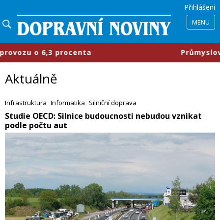
Přihlášení
MENU
a
​Průmyslové parky se mění, firm
Aktuálně
Infrastruktura
Informatika
Silniční doprava
​Studie OECD: Silnice budoucnosti nebudou vznikat
podle počtu aut