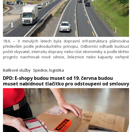
18.6. – V minulých letech byla dopravní infrastruktura plánována
především podle jednoduchého principu. Odborníci odhadli budoucí
počet obyvatel, intenzitu dopravy nebo růst ekonomiky a podle těchto
prognóz navrhovali nové silnice, železnice nebo kapacity veřejné
dopravy. Podle
Mezinárodního dopravního fóra OECD
nové studie
(ITF) se však tento přístup začíná dostávat na své limity. Rychlé
Balíkové služby
Spedice, logistika
technologické změny, digitalizace, klimatické cíle, nové formy mobility
​DPD: E-shopy budou muset od 19. června budou
i proměny pracovního trhu totiž způsobují, že budoucnost je stále
muset nabídnout tlačítko pro odstoupení od smlouvy
méně předvídatelná.