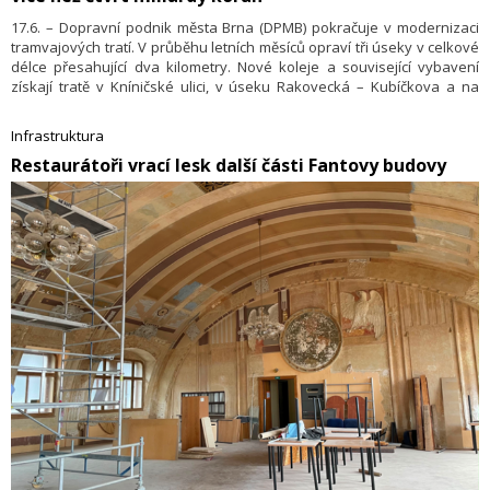
korun je naplánováno na rok 2030, kontrakt už společnosti podepsaly.
17.6. – Dopravní podnik města Brna (DPMB) pokračuje v modernizaci
tramvajových tratí. V průběhu letních měsíců opraví tři úseky v celkové
délce přesahující dva kilometry. Nové koleje a související vybavení
získají tratě v Kníničské ulici, v úseku Rakovecká – Kubíčkova a na
Renneské. Celková investice činí 270 milionů korun.
Infrastruktura
​Restaurátoři vrací lesk další části Fantovy budovy