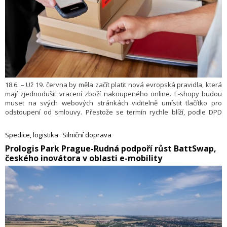
18.6. – Už 19. června by měla začít platit nová evropská pravidla, která
mají zjednodušit vracení zboží nakoupeného online. E-shopy budou
muset na svých webových stránkách viditelně umístit tlačítko pro
odstoupení od smlouvy. Přestože se termín rychle blíží, podle DPD
není řada obchodníků na změnu zatím stále připravena.
Spedice, logistika
Silniční doprava
​Prologis Park Prague-Rudná podpoří růst BattSwap,
českého inovátora v oblasti e-mobility