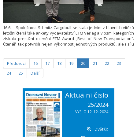
16.6. – Společnost Schmitz Cargobull se stala jedním z hlavních vítězů
letošní čtenářské ankety vydavatelství ETM Verlag a v osmi kategoriích
získala prestižní ocenění ETM Award „Best of New Transportation“.
Čtenáři tak potvrdili nejen výkonnost jednotlivých produktů, ale i sílu
značky Schmitz Cargobull jako spolehlivého partnera v každodenní
přepravě. Ocenění získala řešení v kategoriích kontejnerových
podvozků, plachtových návěsů, chladírenských návěsů, lehkých
Předchozí
16
17
18
19
20
21
22
23
návěsů, návěsů se výměnnými nástavbami, chladicích jednotek,
telematiky a v kategorii „Budoucnost logistiky“.
24
25
Další
Aktuální číslo
25/2024
VYŠLO 12. 12. 2024
Zvětšit