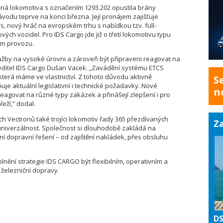
ná lokomotiva s označením 1293.202 opustila brány
vodu teprve na konci března. Její pronájem zajišťuje
, nový hráč na evropském trhu s nabídkou tzv. full-
vých vozidel. Pro IDS Cargo jde již o třetí lokomotivu typu
ím provozu.
lužby na vysoké úrovni a zároveň být připraveni reagovat na
 ředitel IDS Cargo Dušan Vacek. „Zavádění systému ETCS
která máme ve vlastnictví. Z tohoto důvodu aktivně
S
uje aktuální legislativní i technické požadavky. Nové
n
eagovat na různé typy zakázek a přinášejí zlepšení i pro
eží,“ dodal.
h Vectronů také trojíci lokomotiv řady 365 přezdívaných
Za
 univerzálnost. Společnost si dlouhodobě zakládá na
 dopravní řešení – od zajištění nakládek, přes obsluhu
 plnění strategie IDS CARGO být flexibilním, operativním a
 železniční dopravy.
DS