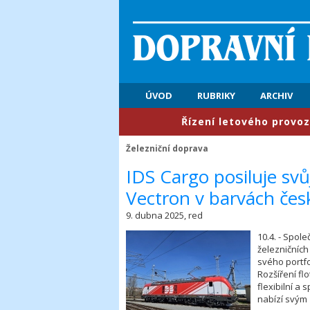
ÚVOD
RUBRIKY
ARCHIV
​Řízení letového provozu: Prv
Železniční doprava
​IDS Cargo posiluje sv
Vectron v barvách če
9. dubna 2025, red
10.4. - Spole
železničních
svého portfo
Rozšíření fl
flexibilní a
nabízí svým