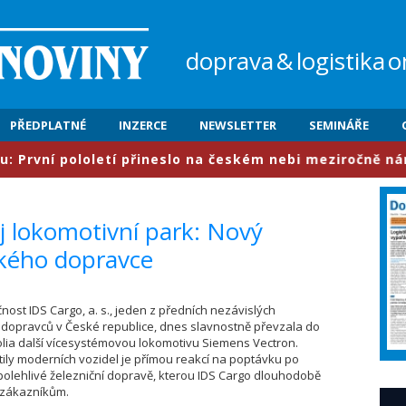
doprava
&
logistika
o
PŘEDPLATNÉ
INZERCE
NEWSLETTER
SEMINÁŘE
ní pololetí přineslo na českém nebi meziročně nárůst pr
ůj lokomotivní park: Nový
ského dopravce
čnost IDS Cargo, a. s., jeden z předních nezávislých
 dopravců v České republice, dnes slavnostně převzala do
lia další vícesystémovou lokomotivu Siemens Vectron.
otily moderních vozidel je přímou reakcí na poptávku po
 spolehlivé železniční dopravě, kterou IDS Cargo dlouhodobě
 zákazníkům.