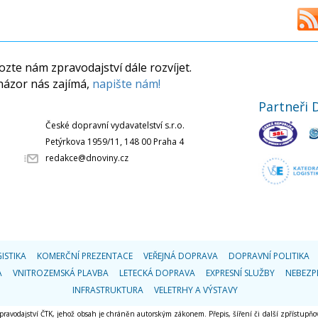
zte nám zpravodajství dále rozvíjet.
názor nás zajímá,
napište nám!
Partneři 
České dopravní vydavatelství s.r.o.
Petýrkova 1959/11, 148 00 Praha 4
redakce@dnoviny.cz
ISTIKA
KOMERČNÍ PREZENTACE
VEŘEJNÁ DOPRAVA
DOPRAVNÍ POLITIKA
A
VNITROZEMSKÁ PLAVBA
LETECKÁ DOPRAVA
EXPRESNÍ SLUŽBY
NEBEZP
INFRASTRUKTURA
VELETRHY A VÝSTAVY
 zpravodajství ČTK, jehož obsah je chráněn autorským zákonem. Přepis, šíření či další zpřístupňov