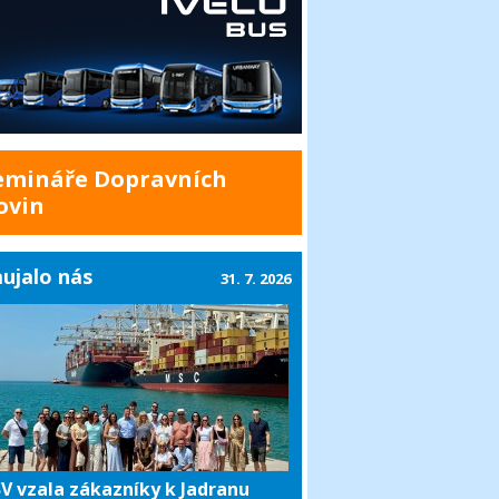
emináře Dopravních
ovin
ujalo nás
31. 7. 2026
V vzala zákazníky k Jadranu