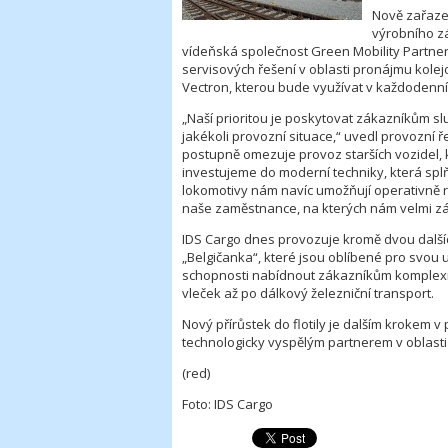
Nově zařaze
výrobního zá
vídeňská společnost Green Mobility Partners
servisových řešení v oblasti pronájmu kolejo
Vectron, kterou bude využívat v každodenn
„Naší prioritou je poskytovat zákazníkům s
jakékoli provozní situace,“ uvedl provozní
postupně omezuje provoz starších vozidel, 
investujeme do moderní techniky, která splň
lokomotivy nám navíc umožňují operativně r
naše zaměstnance, na kterých nám velmi zál
IDS Cargo dnes provozuje kromě dvou dalšíc
„Belgičanka“, které jsou oblíbené pro svou
schopnosti nabídnout zákazníkům komplexní
vleček až po dálkový železniční transport.
Nový přírůstek do flotily je dalším krokem v
technologicky vyspělým partnerem v oblasti
(red)
Foto: IDS Cargo