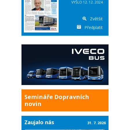
VYŠLO 12. 12. 2024
Zvětšit
Předplatit
Semináře Dopravních
novin
Zaujalo nás
31. 7. 2026