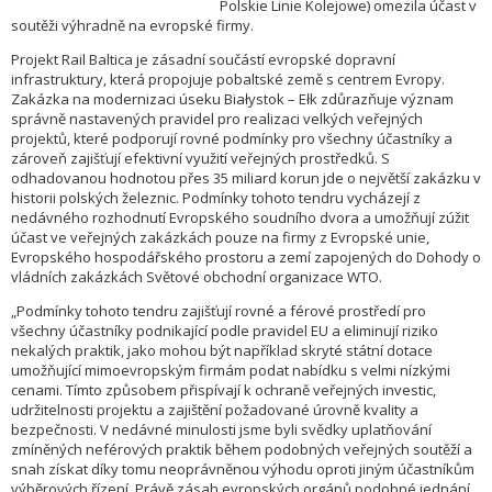
Polskie Linie Kolejowe) omezila účast v
soutěži výhradně na evropské firmy.
Projekt Rail Baltica je zásadní součástí evropské dopravní
infrastruktury, která propojuje pobaltské země s centrem Evropy.
Zakázka na modernizaci úseku Białystok – Ełk zdůrazňuje význam
správně nastavených pravidel pro realizaci velkých veřejných
projektů, které podporují rovné podmínky pro všechny účastníky a
zároveň zajišťují efektivní využití veřejných prostředků. S
odhadovanou hodnotou přes 35 miliard korun jde o největší zakázku v
historii polských železnic. Podmínky tohoto tendru vycházejí z
nedávného rozhodnutí Evropského soudního dvora a umožňují zúžit
účast ve veřejných zakázkách pouze na firmy z Evropské unie,
Evropského hospodářského prostoru a zemí zapojených do Dohody o
vládních zakázkách Světové obchodní organizace WTO.
„Podmínky tohoto tendru zajišťují rovné a férové prostředí pro
všechny účastníky podnikající podle pravidel EU a eliminují riziko
nekalých praktik, jako mohou být například skryté státní dotace
umožňující mimoevropským firmám podat nabídku s velmi nízkými
cenami. Tímto způsobem přispívají k ochraně veřejných investic,
udržitelnosti projektu a zajištění požadované úrovně kvality a
bezpečnosti. V nedávné minulosti jsme byli svědky uplatňování
zmíněných neférových praktik během podobných veřejných soutěží a
snah získat díky tomu neoprávněnou výhodu oproti jiným účastníkům
výběrových řízení. Právě zásah evropských orgánů podobné jednání