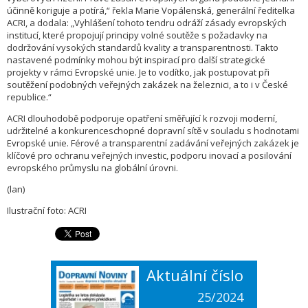
účinně koriguje a potírá,“ řekla Marie Vopálenská, generální ředitelka
ACRI, a dodala: „Vyhlášení tohoto tendru odráží zásady evropských
institucí, které propojují principy volné soutěže s požadavky na
dodržování vysokých standardů kvality a transparentnosti. Takto
nastavené podmínky mohou být inspirací pro další strategické
projekty v rámci Evropské unie. Je to vodítko, jak postupovat při
soutěžení podobných veřejných zakázek na železnici, a to i v České
republice.“
ACRI dlouhodobě podporuje opatření směřující k rozvoji moderní,
udržitelné a konkurenceschopné dopravní sítě v souladu s hodnotami
Evropské unie. Férové a transparentní zadávání veřejných zakázek je
klíčové pro ochranu veřejných investic, podporu inovací a posilování
evropského průmyslu na globální úrovni.
(lan)
Ilustrační foto: ACRI
Aktuální číslo
25/2024