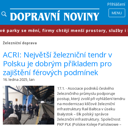
Přihlášení
MENU
rky se mění, firmy chtějí menší prostory, služby i lepš
Železniční doprava
​ACRI: Největší železniční tendr v
Polsku je dobrým příkladem pro
zajištění férových podmínek
16. ledna 2025, lan
17.1. - Asociace podniků českého
železničního průmyslu podporuje
postup, který zvolil při vyhlášení tendru
na modernizaci klíčové železniční
infrastruktury Rail Baltica v úseku
Białystok – Ełk polský správce
železniční infrastruktury. Společnost
PKP PLK (Polskie Koleje Państwowe –