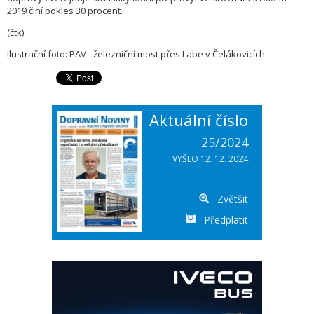
2019 činí pokles 30 procent.
(čtk)
Ilustrační foto: PAV - železniční most přes Labe v Čelákovicích
Aktuální číslo
25/2024
VYŠLO 12. 12. 2024
Zvětšit
Předplatit