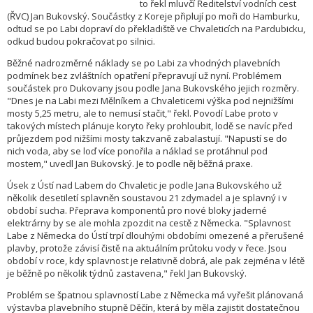
to řekl mluvčí Ředitelství vodních cest
(ŘVC) Jan Bukovský. Součástky z Koreje připlují po moři do Hamburku,
odtud se po Labi dopraví do překladiště ve Chvaleticích na Pardubicku,
odkud budou pokračovat po silnici.
Běžné nadrozměrné náklady se po Labi za vhodných plavebních
podmínek bez zvláštních opatření přepravují už nyní. Problémem
součástek pro Dukovany jsou podle Jana Bukovského jejich rozměry.
"Dnes je na Labi mezi Mělníkem a Chvaleticemi výška pod nejnižšími
mosty 5,25 metru, ale to nemusí stačit," řekl. Povodí Labe proto v
takových místech plánuje koryto řeky prohloubit, lodě se navíc před
průjezdem pod nižšími mosty takzvaně zabalastují. "Napustí se do
nich voda, aby se loď více ponořila a náklad se protáhnul pod
mostem," uvedl Jan Bukovský. Je to podle něj běžná praxe.
Úsek z Ústí nad Labem do Chvaletic je podle Jana Bukovského už
několik desetiletí splavněn soustavou 21 zdymadel a je splavný i v
období sucha. Přeprava komponentů pro nové bloky jaderné
elektrárny by se ale mohla zpozdit na cestě z Německa. "Splavnost
Labe z Německa do Ústí trpí dlouhými obdobími omezené a přerušené
plavby, protože závisí čistě na aktuálním průtoku vody v řece. Jsou
období v roce, kdy splavnost je relativně dobrá, ale pak zejména v létě
je běžně po několik týdnů zastavena," řekl Jan Bukovský.
Problém se špatnou splavností Labe z Německa má vyřešit plánovaná
výstavba plavebního stupně Děčín, která by měla zajistit dostatečnou