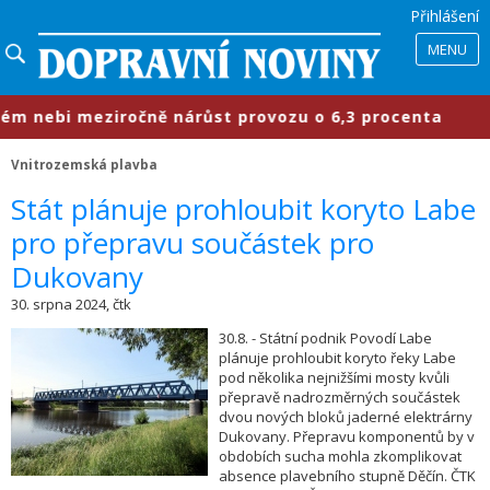
Přihlášení
MENU
 nebi meziročně nárůst provozu o 6,3 procenta
Vnitrozemská plavba
Stát plánuje prohloubit koryto Labe
pro přepravu součástek pro
Dukovany
30. srpna 2024, čtk
30.8. - Státní podnik Povodí Labe
plánuje prohloubit koryto řeky Labe
pod několika nejnižšími mosty kvůli
přepravě nadrozměrných součástek
dvou nových bloků jaderné elektrárny
Dukovany. Přepravu komponentů by v
obdobích sucha mohla zkomplikovat
absence plavebního stupně Děčín. ČTK