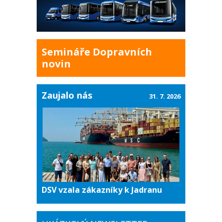
Semináře Dopravních
novin
Zaujalo nás
31. 7. 2026
DSV vzala zákazníky k Jadranu