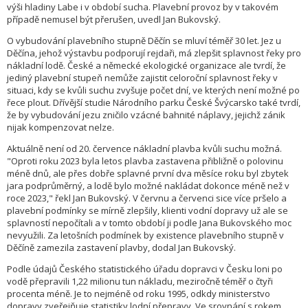
výši hladiny Labe i v období sucha. Plavební provoz by v takovém
případě nemusel být přerušen, uvedl Jan Bukovský.
O vybudování plavebního stupně Děčín se mluví téměř 30 let. Jez u
Děčína, jehož výstavbu podporují rejdaři, má zlepšit splavnost řeky pro
nákladní lodě. České a německé ekologické organizace ale tvrdí, že
jediný plavební stupeň nemůže zajistit celoroční splavnost řeky v
situaci, kdy se kvůli suchu zvyšuje počet dní, ve kterých není možné po
řece plout. Dřívější studie Národního parku České Švýcarsko také tvrdí,
že by vybudování jezu zničilo vzácné bahnité náplavy, jejichž zánik
nijak kompenzovat nelze.
Aktuálně není od 20. července nákladní plavba kvůli suchu možná.
"Oproti roku 2023 byla letos plavba zastavena přibližně o polovinu
méně dnů, ale přes dobře splavné první dva měsíce roku byl zbytek
jara podprůměrný, a lodě bylo možné nakládat dokonce méně než v
roce 2023," řekl Jan Bukovský. V červnu a červenci sice více pršelo a
plavební podmínky se mírně zlepšily, klienti vodní dopravy už ale se
splavností nepočítali a v tomto období ji podle Jana Bukovského moc
nevyužili. Za letošních podmínek by existence plavebního stupně v
Děčíně zamezila zastavení plavby, dodal Jan Bukovský.
Podle údajů Českého statistického úřadu dopravci v Česku loni po
vodě přepravili 1,22 milionu tun nákladu, meziročně téměř o čtyři
procenta méně. Je to nejméně od roku 1995, odkdy ministerstvo
dopravy zveřejňuje statistiky lodní přepravy. Ve srovnání s rokem