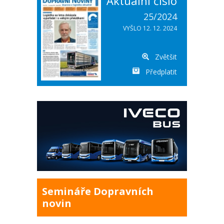
Aktuální číslo
25/2024
VYŠLO 12. 12. 2024
Zvětšit
Předplatit
Semináře Dopravních
novin