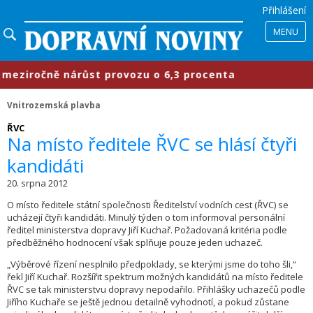
Přihlášení
MENU
ziročně nárůst provozu o 6,3 procenta
Vnitrozemská plavba
ŘVC
Na místo ředitele ŘVC se hlásí čtyři
kandidáti
20. srpna 2012
O místo ředitele státní společnosti Ředitelství vodních cest (ŘVC) se
ucházejí čtyři kandidáti. Minulý týden o tom informoval personální
ředitel ministerstva dopravy Jiří Kuchař. Požadovaná kritéria podle
předběžného hodnocení však splňuje pouze jeden uchazeč.
„Výběrové řízení nesplnilo předpoklady, se kterými jsme do toho šli,“
řekl Jiří Kuchař. Rozšířit spektrum možných kandidátů na místo ředitele
ŘVC se tak ministerstvu dopravy nepodařilo. Přihlášky uchazečů podle
Jiřího Kuchaře se ještě jednou detailně vyhodnotí, a pokud zůstane