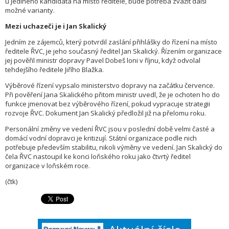
u jediného kandidáta na místo ředitele, bude potřeba zvážit další
možné varianty.
Mezi uchazeči je i Jan Skalický
Jedním ze zájemců, který potvrdil zaslání přihlášky do řízení na místo
ředitele ŘVC, je jeho současný ředitel Jan Skalický. Řízením organizace
jej pověřil ministr dopravy Pavel Dobeš loni v říjnu, když odvolal
tehdejšího ředitele Jiřího Blažka.
Výběrové řízení vypsalo ministerstvo dopravy na začátku července.
Při pověření Jana Skalického přitom ministr uvedl, že je ochoten ho do
funkce jmenovat bez výběrového řízení, pokud vypracuje strategii
rozvoje ŘVC. Dokument Jan Skalický předložil již na přelomu roku.
Personální změny ve vedení ŘVC jsou v poslední době velmi časté a
domácí vodní dopravci je kritizují. Státní organizace podle nich
potřebuje především stabilitu, nikoli výměny ve vedení. Jan Skalický do
čela ŘVC nastoupil ke konci loňského roku jako čtvrtý ředitel
organizace v loňském roce.
(čtk)