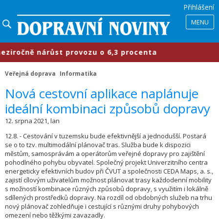
Přihlášení
MENU
očně nárůst provozu o 6,3 procenta
Veřejná doprava
Informatika
​Nová cestovní aplikace naplánuje
ideální kombinaci způsobů dopravy
12. srpna 2021, lan
12.8. - Cestování v tuzemsku bude efektivnější a jednodušší. Postará
se o to tzv. multimodální plánovač tras. Služba bude k dispozici
městům, samosprávám a operátorům veřejné dopravy pro zajištění
pohodlného pohybu obyvatel. Společný projekt Univerzitního centra
energeticky efektivních budov při ČVUT a společnosti CEDA Maps, a. s.,
zajistí cílovým uživatelům možnost plánovat trasy každodenní mobility
s možností kombinace různých způsobů dopravy, s využitím i lokálně
sdílených prostředků dopravy. Na rozdíl od obdobných služeb na trhu
nový plánovač zohledňuje i cestující s různými druhy pohybových
omezení nebo těžkými zavazadly.