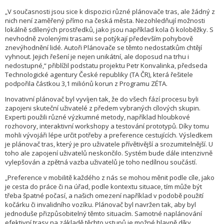
„V současnosti jsou sice k dispozici různé plánovače tras, ale žádný z
nich není zaměřený přímo na česká města. Nezohledňují možnosti
lokálně sdílených prostředků, jako jsou například kola či koloběžky. S
nevhodně zvolenými trasami se potýkají především pohybově
znevýhodnění lidé. Autoři Plánovače se těmto nedostatkům chtějí
vyhnout. Jejich řešení je nejen unikátní, ale doposud na trhu i
nedostupné,“ přiblížil podstatu projektu Petr Konvalinka, předseda
Technologické agentury České republiky (TA ČR), která řešitele
podpořila částkou 3,1 miliónů korun z Programu ZÉTA.
Inovativní plánovač byl vyvíjen tak, že do všech fází procesu byli
zapojeni skuteční uživatelé z předem vybraných cílových skupin.
Experti použili různé výzkumné metody, například hloubkové
rozhovory, interaktivní workshopy a testování prototypů. Díky tomu
mohli vývojáři lépe určit potřeby a preference cestujících. Výsledkem
je plánovač tras, který je pro uživatele přívětivější a srozumitelnější. U
toho ale zapojení uživatelů neskončilo. Systém bude dále intenzivně
vylepšován a zpětná vazba uživatelů je toho nedílnou součástí.
„Preference v mobilitě každého z nás se mohou měnit podle cíle, jako
je cesta do práce či na úřad, podle kontextu situace, tím může být
třeba špatné počasí, a našich omezení například v podobě použití
kočárku či invalidního vozíku. Plánovač byl navržen tak, aby byl
jednoduše přizpůsobitelný těmto situacím. Samotné naplánování
efektivní trasy na základě těchto vstupů je možné hlavně díky