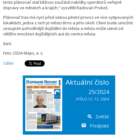
tento plánovač stal běžnou součástí nabídky operátorů veřejné
dopravy ve městech a krajích,“ vysvětlil Radovan Prokeš.
Plánovač tras má nyní před sebou pilotní provoz ve více vytipovaných
lokalitách, jedna z nich je město Brno a jeho okolí. Cílem bude umožnit
cestujícím pohodlnější dojíždění do města a městu může ulevit od
většího množství dojíždějících aut do centra města.
(lan)
Foto: CEDA Maps, a. s.
Sdílet
Aktuální číslo
25/2024
VYŠLO 12. 12. 2024
Zvětšit
Předplatit