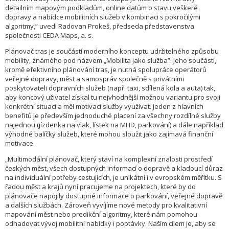
detailním mapovým podkladům, online datům o stavu veškeré
dopravy a nabídce mobilitních služeb v kombinaci s pokročilými
algoritmy,“ uvedl Radovan Prokeš, předseda představenstva
společnosti CEDA Maps, a. s.
Plánovač tras je součástí moderního konceptu udržitelného způsobu
mobility, známého pod názvem „Mobilita jako služba”. Jeho součástí,
kromě efektivního plánování tras, je nutná spolupráce operátorů
veřejné dopravy, měst a samospráv společně s privátními
poskytovateli dopravních služeb (např. taxi, sdílená kola a auta) tak,
aby koncový uživatel získal tu nejvhodnější možnou variantu pro svoji
konkrétní situaci a měl motivaci služby využívat. Jeden z hlavních
benefitů je především jednoduché placení za všechny rozdílné služby
najednou (jízdenka na vlak, lístek na MHD, parkování) a dále například
výhodné balíčky služeb, které mohou sloužit jako zajímavá finanční
motivace.
„Multimodální plánovač, který staví na komplexní znalosti prostředí
českých měst, všech dostupných informací o dopravě a kladoucí důraz
na individuální potřeby cestujících, je unikátní i v evropském měřítku. S
řadou měst a krajů nyní pracujeme na projektech, které by do
plánovače napojily dostupné informace o parkování, veřejné dopravě
a dalších službách. Zároveň vyvíjíme nové metody pro kvalitativní
mapování měst nebo predikční algoritmy, které nám pomohou
odhadovat vývoj mobilitní nabídky i poptávky. Naším cílem je, aby se