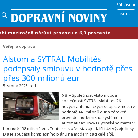
Přihlášení
MENU
meziročně nárůst provozu o 6,3 procenta
Veřejná doprava
​Alstom a SYTRAL Mobilités
podepsaly smlouvu v hodnotě přes
přes 300 milionů eur
5. srpna 2025, red
6.8. – Společnost Alstom dodá
společnosti SYTRAL Mobilités 26
nových automatických souprav metra v
hodnotě 145 milionů eur a zároveň
provede modernizaci systémů a
automatizaci linky D lyonského metra v
hodnotě 158 milionů eur. Tento krok představuje další fázi vývoje linky
D a je součástí komplexního plánu na modernizaci celé sítě.