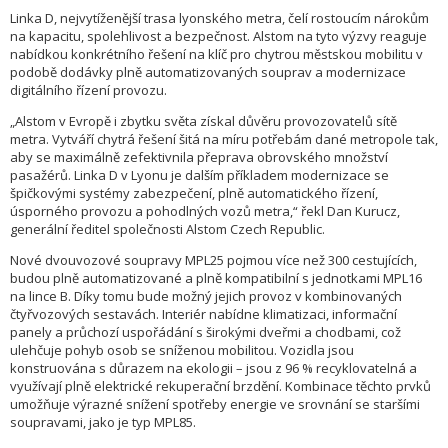
Linka D, nejvytíženější trasa lyonského metra, čelí rostoucím nárokům
na kapacitu, spolehlivost a bezpečnost. Alstom na tyto výzvy reaguje
nabídkou konkrétního řešení na klíč pro chytrou městskou mobilitu v
podobě dodávky plně automatizovaných souprav a modernizace
digitálního řízení provozu.
„Alstom v Evropě i zbytku světa získal důvěru provozovatelů sítě
metra. Vytváří chytrá řešení šitá na míru potřebám dané metropole tak,
aby se maximálně zefektivnila přeprava obrovského množství
pasažérů. Linka D v Lyonu je dalším příkladem modernizace se
špičkovými systémy zabezpečení, plně automatického řízení,
úsporného provozu a pohodlných vozů metra,“ řekl Dan Kurucz,
generální ředitel společnosti Alstom Czech Republic.
Nové dvouvozové soupravy MPL25 pojmou více než 300 cestujících,
budou plně automatizované a plně kompatibilní s jednotkami MPL16
na lince B. Díky tomu bude možný jejich provoz v kombinovaných
čtyřvozových sestavách. Interiér nabídne klimatizaci, informační
panely a průchozí uspořádání s širokými dveřmi a chodbami, což
ulehčuje pohyb osob se sníženou mobilitou. Vozidla jsou
konstruována s důrazem na ekologii – jsou z 96 % recyklovatelná a
využívají plně elektrické rekuperační brzdění. Kombinace těchto prvků
umožňuje výrazné snížení spotřeby energie ve srovnání se staršími
soupravami, jako je typ MPL85.