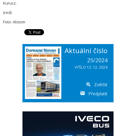
Kurucz.
(red)
Foto: Alstom
Aktuální číslo
25/2024
VYŠLO 12. 12. 2024
Zvětšit
Předplatit