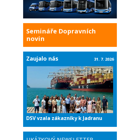
Semináře Dopravních
novin
Zaujalo nás
31. 7. 2026
DSV vzala zákazníky k Jadranu
UKÁZKOVÝ NEWSLETTER