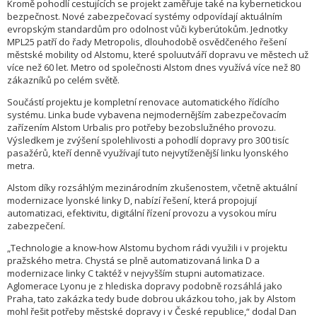
Kromě pohodlí cestujících se projekt zaměřuje také na kybernetickou
bezpečnost. Nové zabezpečovací systémy odpovídají aktuálním
evropským standardům pro odolnost vůči kyberútokům. Jednotky
MPL25 patří do řady Metropolis, dlouhodobě osvědčeného řešení
městské mobility od Alstomu, které spoluutváří dopravu ve městech už
více než 60 let. Metro od společnosti Alstom dnes využívá více než 80
zákazníků po celém světě.
Součástí projektu je kompletní renovace automatického řídícího
systému. Linka bude vybavena nejmodernějším zabezpečovacím
zařízením Alstom Urbalis pro potřeby bezobslužného provozu.
Výsledkem je zvýšení spolehlivosti a pohodlí dopravy pro 300 tisíc
pasažérů, kteří denně využívají tuto nejvytíženější linku lyonského
metra.
Alstom díky rozsáhlým mezinárodním zkušenostem, včetně aktuální
modernizace lyonské linky D, nabízí řešení, která propojují
automatizaci, efektivitu, digitální řízení provozu a vysokou míru
zabezpečení.
„Technologie a know-how Alstomu bychom rádi využili i v projektu
pražského metra. Chystá se plně automatizovaná linka D a
modernizace linky C taktéž v nejvyšším stupni automatizace.
Aglomerace Lyonu je z hlediska dopravy podobně rozsáhlá jako
Praha, tato zakázka tedy bude dobrou ukázkou toho, jak by Alstom
mohl řešit potřeby městské dopravy i v České republice,“ dodal Dan