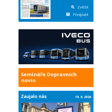
Zvětšit
Předplatit
Semináře Dopravních
novin
Zaujalo nás
10. 8. 2026