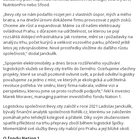
NutritionPro nebo Sfood.
„Bevy.city se nám podařilo rozjet jen z vlastních úspor, mých a mého
bratra, a na dnešní úrovni dokážeme firmu provozovat z jejích zisků.
Chceme ale růst a expandovat. Máme za cíl našimi elektroauty
ovládnout Prahu, s důrazem na udržitelnost, se kterou se pojí
rozsáhlá dobíjecí infrastruktura. Jak rosteme, mění se i požadavky na
analýzu trhu, počet kurýrů a velikost vozového parku, přičemž ještě
letos jej zdvojnásobíme. Nové prostředky vložíme do dalšího růstu
společnosti,“ dodal Janckulík.
„Spojením elektromobility a dnes široce rozšířeného využívání
logistických služeb se Bevy.city trefilo do černého. Oceňujeme všechny
projekty, které se snaží pozitivně ovlivnit svět, a právě odvětví logistiky
považujeme za jedno z míst, ve kterých je ekologická a udržitelná
revoluce potřeba. Ve směru, který firma nabrala, vidíme vizi a
perspektivu, kterou jsme se proto rozhodli podpořit,“ řekl k investici
Marek Moravec, managing partner investičního fondu Nation 1.
Logistickou společnost Bevy.city založil v roce 2021 Ladislav Janckulík,
bývalý finanční analytik společnosti Rohlík.cz, kterému se založením
pomáhali jeho tehdejší kolegové a přátelé. Díky svým zkušenostem
spatřili příležitost na trhu přepravy zboží během logistické špičky.
Momentálně své služby Bevy.city nabízí pro Prahu a její blízké okolí.
O fondu Nation 1