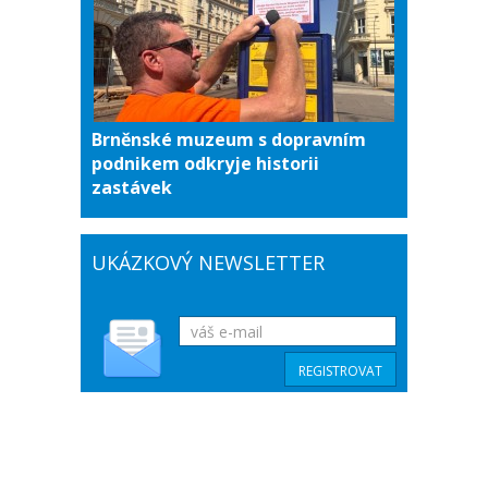
Brněnské muzeum s dopravním
podnikem odkryje historii
zastávek
UKÁZKOVÝ NEWSLETTER