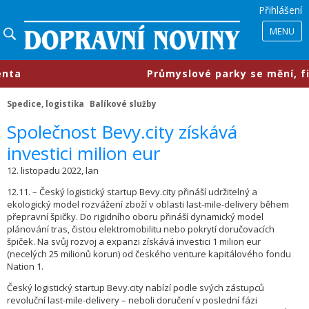
Přihlášení
MENU
​Průmyslové parky se mění, firmy 
Spedice, logistika
Balíkové služby
​Společnost Bevy.city získává
investici milion eur
12. listopadu 2022, lan
12.11. – Český logistický startup Bevy.city přináší udržitelný a
ekologický model rozvážení zboží v oblasti last-mile-delivery během
přepravní špičky. Do rigidního oboru přináší dynamický model
plánování tras, čistou elektromobilitu nebo pokrytí doručovacích
špiček. Na svůj rozvoj a expanzi získává investici 1 milion eur
(necelých 25 milionů korun) od českého venture kapitálového fondu
Nation 1.
Český logistický startup Bevy.city nabízí podle svých zástupců
revoluční last-mile-delivery – neboli doručení v poslední fázi