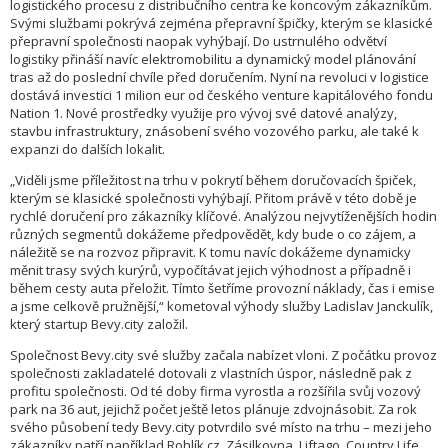
logistického procesu z distribučního centra ke koncovým zákazníkům.
Svými službami pokrývá zejména přepravní špičky, kterým se klasické
přepravní společnosti naopak vyhýbají. Do ustrnulého odvětví
logistiky přináší navíc elektromobilitu a dynamický model plánování
tras až do poslední chvíle před doručením. Nyní na revoluci v logistice
dostává investici 1 milion eur od českého venture kapitálového fondu
Nation 1. Nové prostředky využije pro vývoj své datové analýzy,
stavbu infrastruktury, znásobení svého vozového parku, ale také k
expanzi do dalších lokalit.
„Viděli jsme příležitost na trhu v pokrytí během doručovacích špiček,
kterým se klasické společnosti vyhýbají. Přitom právě v této době je
rychlé doručení pro zákazníky klíčové. Analýzou nejvytíženějších hodin
různých segmentů dokážeme předpovědět, kdy bude o co zájem, a
náležitě se na rozvoz připravit. K tomu navíc dokážeme dynamicky
měnit trasy svých kurýrů, vypočítávat jejich výhodnost a případně i
během cesty auta přeložit. Tímto šetříme provozní náklady, čas i emise
a jsme celkově pružnější,“ kometoval výhody služby Ladislav Janckulík,
který startup Bevy.city založil.
Společnost Bevy.city své služby začala nabízet vloni. Z počátku provoz
společnosti zakladatelé dotovali z vlastních úspor, následně pak z
profitu společnosti. Od té doby firma vyrostla a rozšířila svůj vozový
park na 36 aut, jejichž počet ještě letos plánuje zdvojnásobit. Za rok
svého působení tedy Bevy.city potvrdilo své místo na trhu – mezi jeho
zákazníky patří například Rohlík.cz, Zásilkovna, Liftago, Country Life,