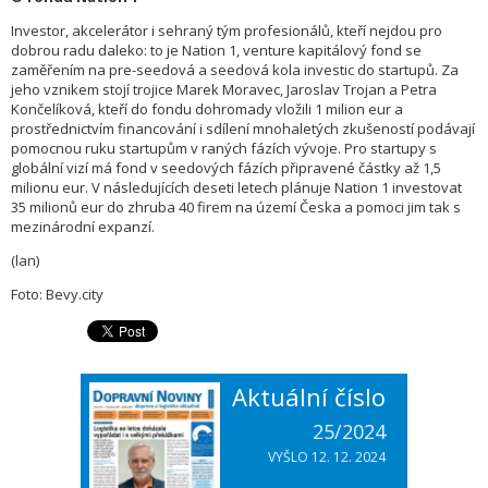
Investor, akcelerátor i sehraný tým profesionálů, kteří nejdou pro
dobrou radu daleko: to je Nation 1, venture kapitálový fond se
zaměřením na pre-seedová a seedová kola investic do startupů. Za
jeho vznikem stojí trojice Marek Moravec, Jaroslav Trojan a Petra
Končelíková, kteří do fondu dohromady vložili 1 milion eur a
prostřednictvím financování i sdílení mnohaletých zkušeností podávají
pomocnou ruku startupům v raných fázích vývoje. Pro startupy s
globální vizí má fond v seedových fázích připravené částky až 1,5
milionu eur. V následujících deseti letech plánuje Nation 1 investovat
35 milionů eur do zhruba 40 firem na území Česka a pomoci jim tak s
mezinárodní expanzí.
(lan)
Foto: Bevy.city
Aktuální číslo
25/2024
VYŠLO 12. 12. 2024