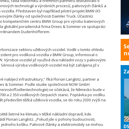
tníků, řada odborníků a firemních partnerů diskutovalo o
eriových technologií a výrobních procesů, palivových článků a
á vozidla. Představen byl například pilotní projekt BMW iX5
vovými články od společnosti Daimler Truck. Účastníci
ce o kompetenčním centru BMW Group pro výrobu bateriových
ala globální poradenská firma Drees & Sommer ve spolupráci
Ferdinandem Dudenhöfferem.
S
rbonizace sektoru užitkových vozidel. Vodík v tomto ohledu
n
eprezident pro vodíková vozidla v BMW Group, informoval o
W. Výrobce vozidel již využívá dva nákladní vozy s palivovými
 Sériová výroba vodíkových vozidel má být zahájena již v
Za
 nabíjecí infrastruktury,“ říká Florian Langlotz, partner a
Drees & Sommer. Podle studie společnosti NOW GmbH
Brennstoffzellentechnologie) se očekává, že Německo bude v
1 700 a 2 350 vodíkových čerpacích stanic. Poptávka po vodíku
ět především těžká užitková vozidla, se do roku 2030 zvýší na
ilitě šetrné ke klimatu v těžké nákladní dopravě, kde
vádí Florian Langlotz. „Pokud jde o pohony budoucnosti,
jednoho košíku. Palivové články a elektromobily se mohou
DS