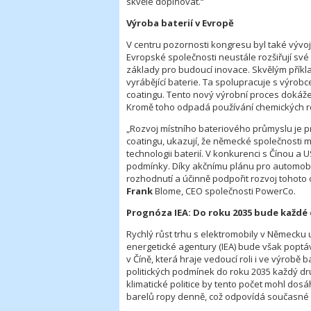
skvěle doplňovat.“
Výroba baterií v Evropě
V centru pozornosti kongresu byl také vývoj
Evropské společnosti neustále rozšiřují své 
základy pro budoucí inovace. Skvělým přík
vyrábějící baterie. Ta spolupracuje s výrob
coatingu. Tento nový výrobní proces dokáže 
Kromě toho odpadá používání chemických r
„Rozvoj místního bateriového průmyslu je pr
coatingu, ukazují, že německé společnosti m
technologii baterií. V konkurenci s Čínou 
podmínky. Díky akčnímu plánu pro automobil
rozhodnutí a účinně podpořit rozvoj tohoto 
Frank
Blome, CEO společnosti PowerCo.
Prognóza IEA: Do roku 2035 bude každé 
Rychlý růst trhu s elektromobily v Německu 
energetické agentury (IEA) bude však popt
v Číně, která hraje vedoucí roli i ve výrobě
politických podmínek do roku 2035 každý dru
klimatické politice by tento počet mohl dosáh
barelů ropy denně, což odpovídá současné 