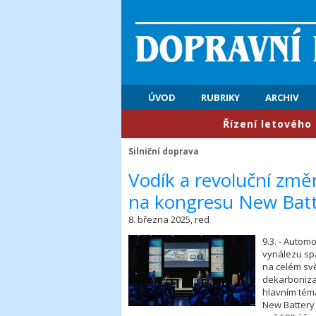
ÚVOD
RUBRIKY
ARCHIV
​Řízení letového provozu: P
Silniční doprava
​Vodík a revoluční změ
na kongresu New Batt
8. března 2025, red
9.3. - Autom
vynálezu spa
na celém svě
dekarbonizac
hlavním tém
New Battery 