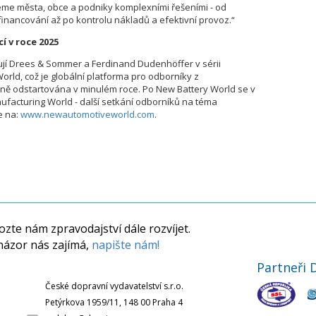
jeme města, obce a podniky komplexními řešeními - od
inancování až po kontrolu nákladů a efektivní provoz.“
 v roce 2025
jí Drees & Sommer a Ferdinand Dudenhöffer v sérii
rld, což je globální platforma pro odborníky z
ně odstartována v minulém roce. Po New Battery World se v
facturing World - další setkání odborníků na téma
e na:
www.newautomotiveworld.com
.
zte nám zpravodajství dále rozvíjet.
názor nás zajímá,
napište nám!
Partneři 
České dopravní vydavatelství s.r.o.
Petýrkova 1959/11, 148 00 Praha 4