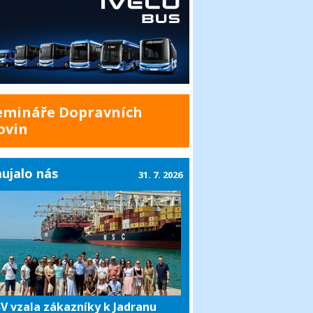
emináře Dopravních
ovin
ujalo nás
31. 7. 2026
V vzala zákazníky k Jadranu