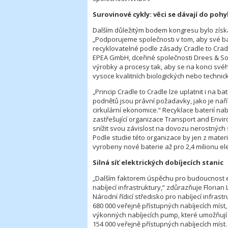
Surovinové cykly: věci se dávají do poh
Dalším důležitým bodem kongresu bylo získá
„Podporujeme společnosti v tom, aby své b
recyklovatelné podle zásady Cradle to Cradl
EPEA GmbH, dceřiné společnosti Drees & S
výrobky a procesy tak, aby se na konci své
vysoce kvalitních biologických nebo technic
„Princip Cradle to Cradle lze uplatnit i na b
podnětů jsou právní požadavky, jako je naříz
cirkulární ekonomice.“ Recyklace baterií na
zastřešující organizace Transport and Envir
snížit svou závislost na dovozu nerostných sur
Podle studie této organizace by jen z mater
vyrobeny nové baterie až pro 2,4 milionu el
Silná síť elektrických dobíjecích stanic
„Dalším faktorem úspěchu pro budoucnost e-m
nabíjecí infrastruktury,“ zdůrazňuje Floria
Národní řídicí středisko pro nabíjecí infra
680 000 veřejně přístupných nabíjecích míst, 
výkonných nabíjecích pump, které umožňují o
154 000 veřejně přístupných nabíjecích míst