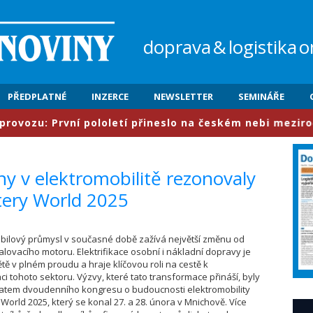
doprava
&
logistika
o
PŘEDPLATNÉ
INZERCE
NEWSLETTER
SEMINÁŘE
rvní pololetí přineslo na českém nebi meziročně nárůst
ny v elektromobilitě rezonovaly
ery World 2025
obilový průmysl v současné době zažívá největší změnu od
lovacího motoru. Elektrifikace osobní i nákladní dopravy je
tě v plném proudu a hraje klíčovou roli na cestě k
i tohoto sektoru. Výzvy, které tato transformace přináší, byly
atem dvoudenního kongresu o budoucnosti elektromobility
World 2025, který se konal 27. a 28. února v Mnichově. Více