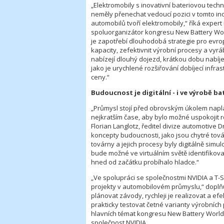
„Elektromobily s inovativní bateriovou tech
neměly přenechat vedoucí pozici v tomto ino
automobilů tvoří elektromobily,“ říká expe
spoluorganizátor kongresu New Battery Wor
je zapotřebí dlouhodobá strategie pro evrop
kapacity, zefektivnit výrobní procesy a vyrá
nabízejí dlouhý dojezd, krátkou dobu nabíjení
jako je urychlené rozšiřování dobíjecí infra
ceny.“
Budoucnost je digitální - i ve výrobě bat
„Průmysl stojí před obrovským úkolem naplá
nejkratším čase, aby bylo možné uspokojit r
Florian Langlotz, ředitel divize automotive
koncepty budoucnosti, jako jsou chytré to
továrny a jejich procesy byly digitálně sim
bude možné ve virtuálním světě identifikov
hned od začátku probíhalo hladce.“
„Ve spolupráci se společnostmi NVIDIA a T-S
projekty v automobilovém průmyslu,“ doplňuj
plánovat závody, rychleji je realizovat a ef
prakticky testovat četné varianty výrobních 
hlavních témat kongresu New Battery World,
společnost NVIDIA.