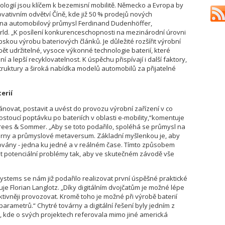
nologií jsou klíčem k bezemisní mobilitě. Německo a Evropa by
vativním odvětví Číně, kde již 50 % prodejů nových
rt na automobilový průmysl Ferdinand Dudenhöffer,
ld. „K posílení konkurenceschopnosti na mezinárodní úrovni
skou výrobu bateriových článků. Je důležité rozšířit výrobní
bět udržitelné, vysoce výkonné technologie baterií, které
 a lepší recyklovatelnost. K úspěchu přispívají i další faktory,
struktury a široká nabídka modelů automobilů za přijatelné
erií
novat, postavit a uvést do provozu výrobní zařízení v co
ostoucí poptávku po bateriích v oblasti e-mobility,“komentuje
 Drees & Sommer. „Aby se toto podařilo, spoléhá se průmysl na
várny a průmyslové metaversum. Základní myšlenkou je, aby
ulovány - jedna ku jedné a v reálném čase. Tímto způsobem
at potenciální problémy tak, aby ve skutečném závodě vše
ystems se nám již podařilo realizovat první úspěšné praktické
e Florian Langlotz. „Díky digitálním dvojčatům je možné lépe
ektivněji provozovat. Kromě toho je možné při výrobě baterií
parametrů.“ Chytré továrny a digitální řešení byly jedním z
 kde o svých projektech referovala mimo jiné americká