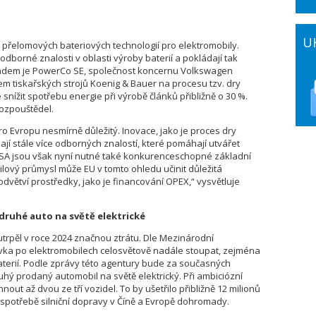
U
 přelomových bateriových technologií pro elektromobily.
odborné znalosti v oblasti výroby baterií a pokládají tak
ladem je PowerCo SE, společnost koncernu Volkswagen
cem tiskařských strojů Koenig & Bauer na procesu tzv. dry
snížit spotřebu energie při výrobě článků přibližně o 30 %.
ozpouštědel.
o Evropu nesmírně důležitý. Inovace, jako je proces dry
ají stále více odborných znalostí, které pomáhají utvářet
a USA jsou však nyní nutné také konkurenceschopné základní
ový průmysl může EU v tomto ohledu učinit důležitá
odvětví prostředky, jako je financování OPEX,“ vysvětluje
druhé auto na světě elektrické
utrpěl v roce 2024 značnou ztrátu. Dle Mezinárodní
ávka po elektromobilech celosvětově nadále stoupat, zejména
 baterií. Podle zprávy této agentury bude za současných
hý prodaný automobil na světě elektrický. Při ambiciózní
nout až dvou ze tří vozidel. To by ušetřilo přibližně 12 milionů
spotřebě silniční dopravy v Číně a Evropě dohromady.