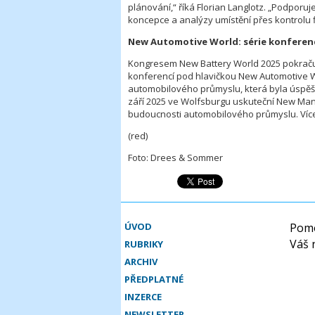
plánování,“ říká Florian Langlotz. „Podporu
koncepce a analýzy umístění přes kontrolu f
New Automotive World: série konferencí
Kongresem New Battery World 2025 pokraču
konferencí pod hlavičkou New Automotive Wo
automobilového průmyslu, která byla úspěš
září 2025 ve Wolfsburgu uskuteční New Manu
budoucnosti automobilového průmyslu. Víc
(red)
Foto: Drees & Sommer
ÚVOD
Pomo
Váš 
RUBRIKY
ARCHIV
PŘEDPLATNÉ
INZERCE
NEWSLETTER