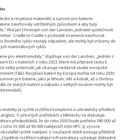
ybu
vání a recyklace materiálů a surovin pro baterie.
aterie navrhovaly udržitelným způsobem a aby byly
e,“ říká Jan Christoph von der Lancken, jednatel společnosti
ommer. Cradle to Cradle v podstatě znamená navrhovat
ho životního cyklu nestaly odpadem, ale mohly být vráceny do
kých materiálových cyklů.
aterie pro elektromobily,“ doplňuje von der Lancken. „Jedním z
ení EU o bateriích z roku 2023, které má připravit cestu k
bízí velký potenciál, jak ukazuje nedávná studie evropské
onment (T&E). Recyklací baterií by Evropa mohla od roku 2030
ovin pro baterie, jako je lithium, nikl a kobalt, až o čtvrtinu.
iálů ze starých baterií a odpadu z velkých továren mohly být
ektromobilů.
obility je rychlé rozšíření komplexní a uživatelsky přívětivé
n Langlotz. O přesných potřebách v Německu se diskutuje.
strukturu předpokládá, že do roku 2030 bude potřeba 380 000 až
z toho 55 000 až 90 000 nabíjecích míst HPC, tj. vysoce
bzvláště rychlé nabíjení. V současné době existuje přibližně
. „Úspěšné rozšíření nabíjecí infrastruktury vyžaduje důkladné