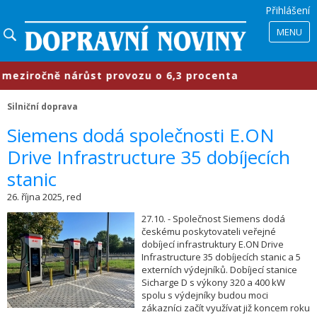
Přihlášení
MENU
ziročně nárůst provozu o 6,3 procenta
Silniční doprava
​Siemens dodá společnosti E.ON
Drive Infrastructure 35 dobíjecích
stanic
26. října 2025, red
27.10. - Společnost Siemens dodá
českému poskytovateli veřejné
dobíjecí infrastruktury E.ON Drive
Infrastructure 35 dobíjecích stanic a 5
externích výdejníků. Dobíjecí stanice
Sicharge D s výkony 320 a 400 kW
spolu s výdejníky budou moci
zákazníci začít využívat již koncem roku