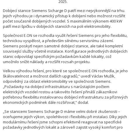
2025.
Dobíjecí stanice Siemens Sicharge D patří mezi nejvýkonnější na trhu.
Jejich výhodou je i dynamický přístup k dobíjení nebo možnost rozšířit
počet současně dobíjených vozidel. S maximálním výkonem 400 kW
patří mezi špičku v dobíjecích stanicích na poli elektromobility.
Společnost E.ON se rozhodla využít řešení Siemens pro jeho flexibilitu,
technickou vyspělost, a především silnému servisnímu zázemí.
Siemens poskytl nejen samotné dobíjecí stanice, ale také kompletní
související služby včetně instalace. Konfigurace jednotlivých dobíjecích
stanic odpovídají specifickým požadavkům každé lokality, což
umožnilo snížit náklady a rozšířit rozsah projektu.
Velkou výhodou řešení, pro které se společnost E.ON rozhodla, je jeho
škálovatelnost a možnost dalších upgradů,“ uvedl Václav Mužík,
odpovědný za oblast elektromobility ve společnosti Siemens.
„Požadavky na dobíjecí infrastrukturu s narůstajícím počtem
elektrických vozidel rostou a takovéto řešení přináší zákazníkovi
potřebnou flexibilitu instalovanou dobíjecí infrastrukturu za příznivých
ekonomických podmínek dále rozšiřovat,“ dodal.
„Se stanicemi Siemens Sicharge D máme velmi dobré zkušenosti –
oceňujeme jejich výkon, spolehlivost i flexibilitu při instalaci. Díky jejich
modulárnímu řešení jsme schopni efektivně reagovat na specifické
požadavky jednotlivých lokalit a zároveň zajistit vysoký komfort pro