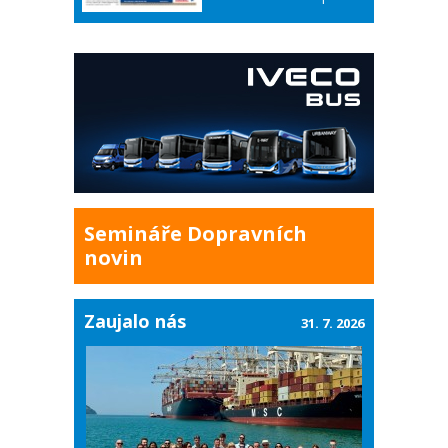
Semináře Dopravních
novin
Zaujalo nás
31. 7. 2026