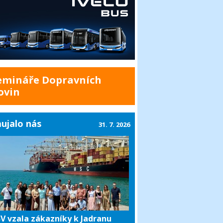
emináře Dopravních
ovin
ujalo nás
31. 7. 2026
V vzala zákazníky k Jadranu