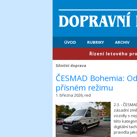
ÚVOD
RUBRIKY
ARCHIV
​Řízení letového provozu: 
Silniční doprava
​ČESMAD Bohemia: Od 
přísném režimu
1. března 2026, red
2.3. - ČESMA
zásadní změn
vozidly s ne
této kategor
digitální ta
pravidla jako