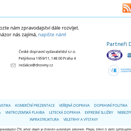
zte nám zpravodajství dále rozvíjet.
názor nás zajímá,
napište nám!
Partneři 
České dopravní vydavatelství s.r.o.
Petýrkova 1959/11, 148 00 Praha 4
redakce@dnoviny.cz
ISTIKA
KOMERČNÍ PREZENTACE
VEŘEJNÁ DOPRAVA
DOPRAVNÍ POLITIKA
A
VNITROZEMSKÁ PLAVBA
LETECKÁ DOPRAVA
EXPRESNÍ SLUŽBY
NEBEZP
INFRASTRUKTURA
VELETRHY A VÝSTAVY
 zpravodajství ČTK, jehož obsah je chráněn autorským zákonem. Přepis, šíření či další zpřístupňov