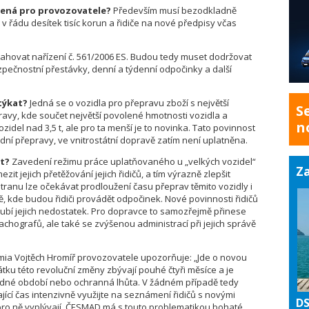
ená pro provozovatele?
Především musí bezodkladně
ů v řádu desítek tisíc korun a řidiče na nové předpisy včas
ahovat nařízení č. 561/2006 ES. Budou tedy muset dodržovat
zpečnostní přestávky, denní a týdenní odpočinky a další
týkat?
Jedná se o vozidla pro přepravu zboží s největší
S
avy, kde součet největší povolené hmotnosti vozidla a
n
zidel nad 3,5 t, ale pro ta menší je to novinka. Tato povinnost
odní přepravy, ve vnitrostátní dopravě zatím není uplatněna.
at?
Zavedení režimu práce uplatňovaného u „velkých vozidel“
Za
it jejich přetěžování jejich řidičů, a tím výrazně zlepšit
tranu lze očekávat prodloužení času přeprav těmito vozidly i
ště, kde budou řidiči provádět odpočinek. Nové povinnosti řidičů
oubí jejich nedostatek. Pro dopravce to samozřejmě přinese
achografů, ale také se zvýšenou administrací při jejich správě
ia Vojtěch Hromíř provozovatele upozorňuje: „Jde o novou
ku této revoluční změny zbývají pouhé čtyři měsíce a je
dné období nebo ochranná lhůta. V žádném případě tedy
ající čas intenzivně využijte na seznámení řidičů s novými
DS
 pro ně vyplývají. ČESMAD má s touto problematikou bohaté