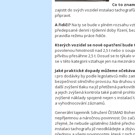
Co to znam
zajistit do svých vozidel instalaci tachograf
připravit.
A řidiči?
Na ty se bude v plném rozsahu vzt
předepsané denní i týdenní doby řízení, be
pravidla režimu práce řidiče.
Kterých vozidel se nové opatření bude 
povolenou hmotností nad 2,5 t nebo o soupr
přívěsu přesáhne 2,5 t. Dosud se to týkalo vo
se v této kategorii vztahuje jen na mezinár
Jaké praktické dopady můžeme očekáv
i pro dodávky by podle legislativců mělo zamez
bezpečnost silničního provozu. Na druhou s
další zvýšení tlaku na již přetížená parkovi
a jejich zvýšená kontrola také patrně prohl
zvýšené náklady spojené nejen s instalací t
a vyhodnocování záznamů.
Generální tajemník Sdružení ČESMAD Bohem
nepříjemnou a náročnou povinnost. Do začát
zřejmé, že nebude uplatněno žádné přecho
instalaci tachografu již neodkládejte a zbýv
předpisy a všemi povinnostmi, které z nich