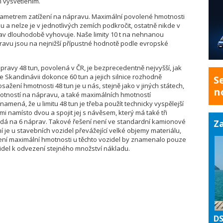
 vysvětlením.
rametrem zatížení na nápravu. Maximální povolené hmotnosti
 a nelze je v jednotlivých zemích podkročit, ostatně nikde v
 stav dlouhodobě vyhovuje. Naše limity 10 t na nehnanou
ravu jsou na nejnižší přípustné hodnotě podle evropské
pravy 48 tun, povolená v ČR, je bezprecedentně nejvyšší, jak
 ve Skandinávii dokonce 60 tun a jejich silnice rozhodně
S
sažení hmotnosti 48 tun je u nás, stejně jako v jiných státech,
n
ností na nápravu, a také maximálních hmotností
namená, že u limitu 48 tun je třeba použít technicky vyspělejší
mi namísto dvou a spojit jej s návěsem, který má také tři
ládá na 6 náprav. Takové řešení není ve standardní kamionové
Za
ní je u stavebních vozidel převážející velké objemy materiálu,
ení maximální hmotnosti u těchto vozidel by znamenalo pouze
zidel k odvezení stejného množství nákladu.
DS