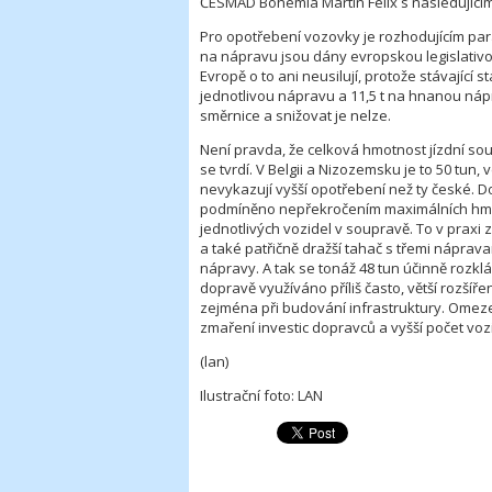
ČESMAD Bohemia Martin Felix s následujícím
Pro opotřebení vozovky je rozhodujícím pa
na nápravu jsou dány evropskou legislativou
Evropě o to ani neusilují, protože stávající
jednotlivou nápravu a 11,5 t na hnanou náp
směrnice a snižovat je nelze.
Není pravda, že celková hmotnost jízdní sou
se tvrdí. V Belgii a Nizozemsku je to 50 tun,
nevykazují vyšší opotřebení než ty české. Do
podmíněno nepřekročením maximálních hmot
jednotlivých vozidel v soupravě. To v praxi z
a také patřičně dražší tahač s třemi náprava
nápravy. A tak se tonáž 48 tun účinně rozk
dopravě využíváno příliš často, větší rozšíře
zejména při budování infrastruktury. Omez
zmaření investic dopravců a vyšší počet vo
(lan)
Ilustrační foto: LAN