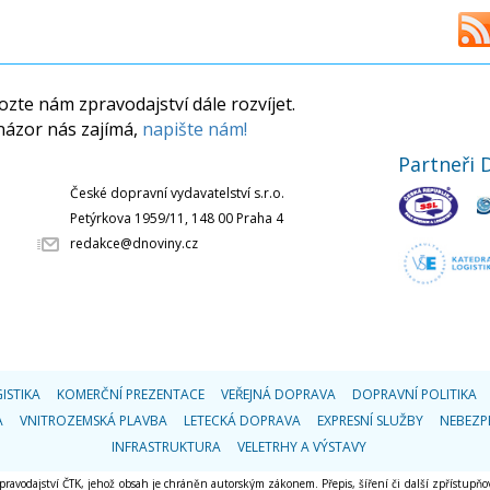
zte nám zpravodajství dále rozvíjet.
názor nás zajímá,
napište nám!
Partneři 
České dopravní vydavatelství s.r.o.
Petýrkova 1959/11, 148 00 Praha 4
redakce@dnoviny.cz
ISTIKA
KOMERČNÍ PREZENTACE
VEŘEJNÁ DOPRAVA
DOPRAVNÍ POLITIKA
A
VNITROZEMSKÁ PLAVBA
LETECKÁ DOPRAVA
EXPRESNÍ SLUŽBY
NEBEZP
INFRASTRUKTURA
VELETRHY A VÝSTAVY
 zpravodajství ČTK, jehož obsah je chráněn autorským zákonem. Přepis, šíření či další zpřístupňov