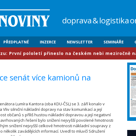
doprava
&
logistika
o
PŘEDPLATNÉ
INZERCE
NEWSLETTER
SEMINÁŘE
vní pololetí přineslo na českém nebi meziročně nárůst 
e senát více kamionů na
 a senátora Lumíra Kantora (oba KDU-ČSL) se 3. září konalo v
 Vliv silniční nákladní dopravy na stav komunikací a její
 občanů s příliš hustou nákladní dopravou a její negativní
 z navrhovaných řešení bylo snížení nejvyšší povolené hmotnosti
ruhým snížení nejvyšší celkové hmotnosti nákladní soupravy z
ělo několik zavádějících informací. Uvedl to mluvčí Sdružení