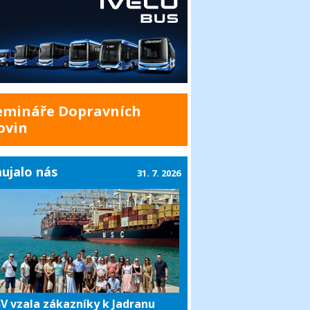
emináře Dopravních
ovin
ujalo nás
31. 7. 2026
V vzala zákazníky k Jadranu