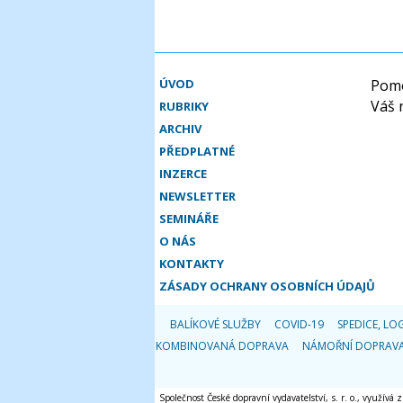
ÚVOD
Pomo
Váš 
RUBRIKY
ARCHIV
PŘEDPLATNÉ
INZERCE
NEWSLETTER
SEMINÁŘE
O NÁS
KONTAKTY
ZÁSADY OCHRANY OSOBNÍCH ÚDAJŮ
BALÍKOVÉ SLUŽBY
COVID-19
SPEDICE, LOG
KOMBINOVANÁ DOPRAVA
NÁMOŘNÍ DOPRAV
Společnost České dopravní vydavatelství, s. r. o., využívá