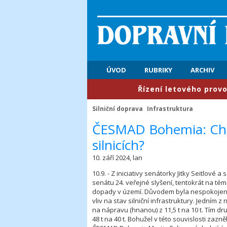
ÚVOD
RUBRIKY
ARCHIV
​Řízení letového provozu: Pr
Silniční doprava
Infrastruktura
​ČESMAD Bohemia: Chc
silnicích?
10. září 2024, lan
10.9. - Z iniciativy senátorky Jitky Seitlové
senátu 24. veřejné slyšení, tentokrát na téma
dopady v území. Důvodem byla nespokojenost
vliv na stav silniční infrastruktury. Jedním
na nápravu (hnanou) z 11,5 t na 10 t. Tím d
48 t na 40 t. Bohužel v této souvislosti zazn