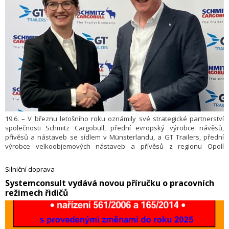
19.6. – V březnu letošního roku oznámily své strategické partnerství
společnosti Schmitz Cargobull, přední evropský výrobce návěsů,
přívěsů a nástaveb se sídlem v Münsterlandu, a GT Trailers, přední
výrobce velkoobjemových nástaveb a přívěsů z regionu Opolí
v Polsku. Příslušné orgány nyní schválily spolupráci a 48procentní
podíl společnosti Schmitz Cargobull AG ve společnosti GT Trailers.
Silniční doprava
S okamžitou platností obě společnosti spojí své silné stránky a
​Systemconsult vydává novou příručku o pracovních
odborné znalosti v oblasti technologií, designu, výroby a prodeje
režimech řidičů
karoserií nákladních automobilů a přípojných vozidel s pozinkovaným
podvozkem.