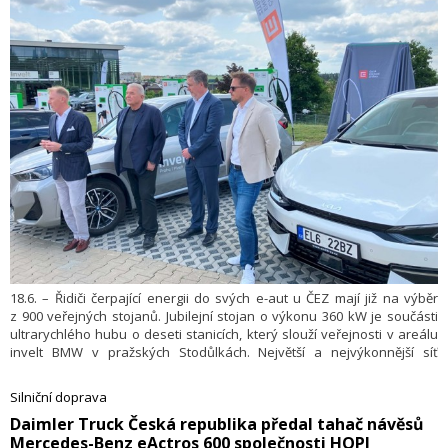
18.6. – Řidiči čerpající energii do svých e-aut u ČEZ mají již na výběr
z 900 veřejných stojanů. Jubilejní stojan o výkonu 360 kW je součásti
ultrarychlého hubu o deseti stanicích, který slouží veřejnosti v areálu
invelt BMW v pražských Stodůlkách. Největší a nejvýkonnější síť
v České republice dodávající energii elektroautům už více než 13 let
dosáhla tohoto milníku jako první ze všech provozovatelů. Ještě letos
Silniční doprava
by měla pokořit i hranici 1 000 stojanů. Odběry certifikované bezemisní
​Daimler Truck Česká republika předal tahač návěsů
energie u ČEZ rostou v posledních letech o desítky procent. Síť se
Mercedes-Benz eActros 600 společnosti HOPI
rozšiřuje jak z prostředků přidělovaným Operačním programem