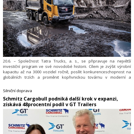
20.6. – Společnost Tatra Trucks, a. s., se připravuje na největší
investiční program ve své novodobé historii. Cílem je zvýšit výrobní
kapacitu až na 3000 vozidel ročně, posílit konkurenceschopnost na
globálních trzích a proměnit kopřivnickou továrnu v moderní a
udržitelný průmyslový komplex. Investice budou financovány
kombinací bankovních úvěrů, státních dotací a navýšením základního
Silniční doprava
kapitálu, které má být projednáno na blížící se valné hromadě.
​Schmitz Cargobull podniká další krok v expanzi,
získává 48procentní podíl v GT Trailers