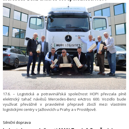
Doprava i díky investicím z vlastních zdrojů Skupiny ČEZ.
17.6. – Logistická a potravinářská společnost HOPI převzala plně
elektrický tahač návěsů Mercedes-Benz eActros 600. Vozidlo bude
využívat převážně v pravidelné přepravě zboží mezi vlastními
logistickými centry v Jažlovicích u Prahy a v Prostějově.
Silniční doprava