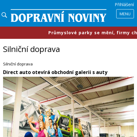
Přihlášení
MENU
ůmyslové parky se mění, firmy chtějí menší prostory, sl
Silniční doprava
Silniční doprava
​Direct auto otevírá obchodní galerii s auty