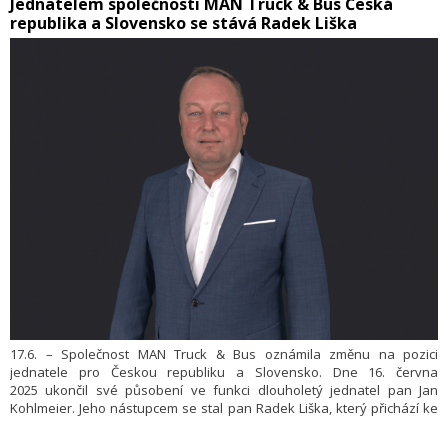
​Jednatelem společnosti MAN Truck & Bus Česká
republika a Slovensko se stává Radek Liška
17.6. – Společnost MAN Truck & Bus oznámila změnu na pozici
jednatele pro Českou republiku a Slovensko. Dne 16. června
2025 ukončil své působení ve funkci dlouholetý jednatel pan Jan
Kohlmeier. Jeho nástupcem se stal pan Radek Liška, který přichází ke
značce MAN s dlouholetými zkušenostmi v segmentu nákladní
dopravy. Jan Kohlmeier převezme od 1. srpna 2025 roli jednatele