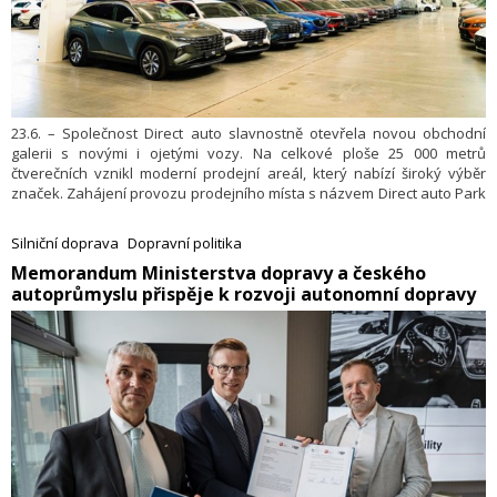
23.6. – Společnost Direct auto slavnostně otevřela novou obchodní
galerii s novými i ojetými vozy. Na celkové ploše 25 000 metrů
čtverečních vznikl moderní prodejní areál, který nabízí široký výběr
značek. Zahájení provozu prodejního místa s názvem Direct auto Park
zároveň jasně deklaruje ambici společnosti Direct auto stát se vážným
soupeřem největším hráčům na trhu. V příštích dvou letech plánuje
Silniční doprava
Dopravní politika
skupina otevřít dalších 12 až 14 poboček.
​Memorandum Ministerstva dopravy a českého
autoprůmyslu přispěje k rozvoji autonomní dopravy