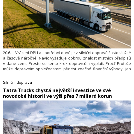
20.6. – Vrácení DPH a spotřební daně je v silniční dopravě často složité
a časově náročné. Navíc vyžaduje dobrou znalost místních předpisů
v dané zemi. Přesto se tento krok dopravcům vyplatí. Proč? Protože
může dopravním společnostem přinést značné finanční výhody. Jen
vrácení spotřební daně může činit přibližně 0,017 až dokonce 0,09 EUR
na litr paliva. Jako příklad lze uvést, že při nákupu 1 000 litrů nafty
Silniční doprava
v Belgii může dopravce ušetřit téměř 192 EUR z jednoho tankování. Kdo
​Tatra Trucks chystá největší investice ve své
má tedy na vrácení daní nárok a jak celý proces zvládnout co
novodobé historii ve výši přes 7 miliard korun
nejefektivněji? Odpověď přináší Karolina Styrcz, odbornice ze skupiny
Eurowag.