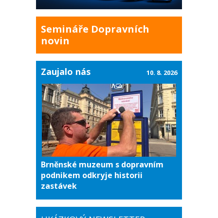
Semináře Dopravních
novin
Zaujalo nás
10. 8. 2026
Brněnské muzeum s dopravním
podnikem odkryje historii
zastávek