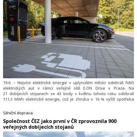
19.6. – Nejvíce elektrické energie v uplynulém měsíci odebrali řidiči
elektrických aut v rámci veřejné sítě E.ON Drive v Praze. Na
21 dobíjecích stojanech se 43 body v květnu tohoto roku odebrali
111,3 MWh elektrické energie, což je zhruba o 16 % vyšší spotřeba
elektrické energie, než jsme zaznamenali v dubnu. Roste i počet dobití.
V Praze řidiči dobíjeli ve 5157 případech, kdy nejvíce využívali UFC
Silniční doprava
body. Počet dobití narostl o téměř 900.
​Společnost ČEZ jako první v ČR zprovoznila 900
veřejných dobíjecích stojanů