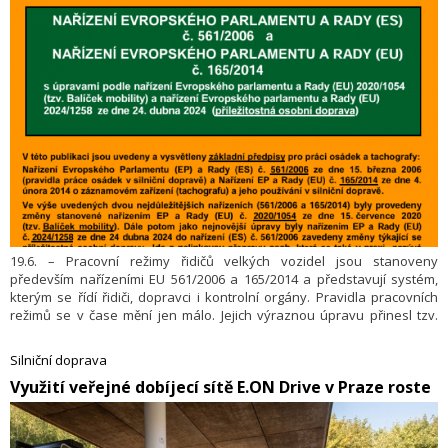
19.6. – Pracovní režimy řidičů velkých vozidel jsou stanoveny
především nařízeními EU 561/2006 a 165/2014 a představují systém,
kterým se řídí řidiči, dopravci i kontrolní orgány. Pravidla pracovních
režimů se v čase mění jen málo. Jejich výraznou úpravu přinesl tzv.
balíček mobility zavedený nařízením EU 2020/1054. Až v dubnu
2024 bylo vydáno nové nařízení 2024/1258, které přivítali především
Silniční doprava
dopravci a řidiči provozující příležitostnou osobní dopravu.
​Využití veřejné dobíjecí sítě E.ON Drive v Praze roste