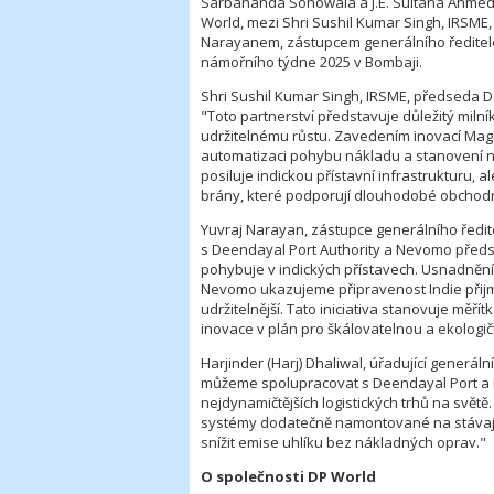
Sarbananda Sonowala a J.E. Sultana Ahmeda
World, mezi Shri Sushil Kumar Singh, IRSME
Narayanem, zástupcem generálního ředitele
námořního týdne 2025 v Bombaji.
Shri Sushil Kumar Singh, IRSME, předseda D
"Toto partnerství představuje důležitý miln
udržitelnému růstu. Zavedením inovací MagRa
automatizaci pohybu nákladu a stanovení nov
posiluje indickou přístavní infrastrukturu, a
brány, které podporují dlouhodobé obchodní
Yuvraj Narayan, zástupce generálního ředite
s Deendayal Port Authority a Nevomo předst
pohybuje v indických přístavech. Usnadněn
Nevomo ukazujeme připravenost Indie přijmou
udržitelnější. Tato iniciativa stanovuje měř
inovace v plán pro škálovatelnou a ekologičt
Harjinder (Harj) Dhaliwal, úřadující generáln
můžeme spolupracovat s Deendayal Port a DP
nejdynamičtějších logistických trhů na svět
systémy dodatečně namontované na stávající a
snížit emise uhlíku bez nákladných oprav."
O společnosti DP World