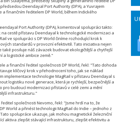
 bin Sulayema, předsedy skupiny a generálního ředitele DP
, předsedou Deendayal Port Authority (DPA), a Yuvrajem
 a finančním ředitelem DP World, během Indického
U
eendayal Port Authority (DPA), komentoval spolupráci takto:
ík na cestě přístavu Deendayal k technologické modernizaci a
il ve spolupráci s DP World činíme rozhodující krok k
ých standardů v provozní efektivitě. Tato iniciativa nejen
le také posiluje náš závazek budovat ekologičtější a chytřejší
 a logistické ambice země."
le a finanční ředitel společnosti DP World, řekl: "Tato dohoda
avuje klíčový krok v přehodnocení toho, jak se náklad
ím implementace technologie MagRail v přístavu Deendayal s
t logistiku nové generace, která je rychlejší, bezpečnější a
ítko pro budoucí modernizaci přístavů v celé zemi a mění
ější infrastrukturu."
í ředitel společnosti Nevomo, řekl: "Jsme hrdí na to, že
 World a přinést technologii MagRail do Indie – jednoho z
ě. Tato spolupráce ukazuje, jak mohou magnetické železniční
ktiva zlepšit stávající infrastrukturu, zlepšit efektivitu a