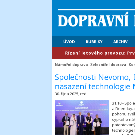
ÚVOD
RUBRIKY
ARCHIV
​Řízení letového provozu: První polole
Námořní doprava
Železniční doprava
Ko
​Společnosti Nevomo,
nasazení technologie M
30. října 2025, red
31.10.- Spo
a Deendayal
pohonu svéh
sypkého nák
patentovaný
technologie 