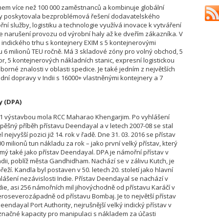
ýmem více než 100 000 zaměstnanců a kombinuje globální
 aby poskytovala bezproblémová řešení dodavatelského
ní služby, logistiku a technologie využívá inovace k vytváření
e narušení provozu od výrobní haly až ke dveřím zákazníka. V
u indického trhu s kontejnery EXIM s 5 kontejnerovými
u 6 milionů TEU ročně. Má 3 skladové zóny pro volný obchod, 5
or, 5 kontejnerových nákladních stanic, expresní logistickou
borné znalosti v oblasti spedice. Je také jedním z největších
ní dopravy v Indii s 16000+ vlastněnými kontejnery a 7
y (DPA)
31 výstavbou mola RCC Maharao Khengarjim. Po vyhlášení
spěšný příběh přístavu Deendayal a v letech 2007-08 se stal
 nejvyšší pozici již 14. rok v řadě. Dne 31. 03. 2016 se přístav
milionů tun nákladu za rok – jako první velký přístav, který
ámý také jako přístav Deendayal. DPA je námořní přístav v
dii, poblíž města Gandhidham. Nachází se v zálivu Kutch, je
ží. Kandla byl postaven v 50. letech 20. století jako hlavní
hlášení nezávislosti Indie. Přístav Deendayal se nachází v
e, asi 256 námořních mil jihovýchodně od přístavu Karáčí v
eroseverozápadně od přístavu Bombaj. Je to největší přístav
dayal Port Authority, nejrušnější velký indický přístav v
 značné kapacity pro manipulaci s nákladem za účasti