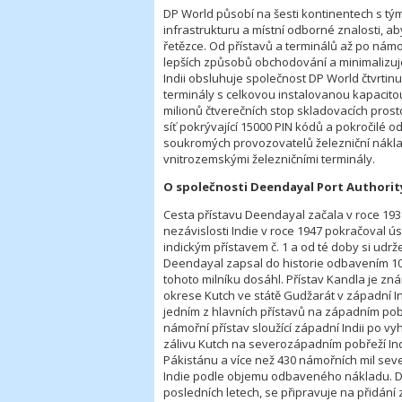
DP World působí na šesti kontinentech s t
infrastrukturu a místní odborné znalosti,
řetězce. Od přístavů a terminálů až po námoř
lepších způsobů obchodování a minimalizuj
Indii obsluhuje společnost DP World čtvrtin
terminály s celkovou instalovanou kapacito
milionů čtverečních stop skladovacích prost
síť pokrývající 15000 PIN kódů a pokročilé od
soukromých provozovatelů železniční náklad
vnitrozemskými železničními terminály.
O společnosti Deendayal Port Authorit
Cesta přístavu Deendayal začala v roce 19
nezávislosti Indie v roce 1947 pokračoval ú
indickým přístavem č. 1 a od té doby si udržel
Deendayal zapsal do historie odbavením 100 
tohoto milníku dosáhl. Přístav Kandla je zn
okrese Kutch ve státě Gudžarát v západní In
jedním z hlavních přístavů na západním pobře
námořní přístav sloužící západní Indii po vy
zálivu Kutch na severozápadním pobřeží Indi
Pákistánu a více než 430 námořních mil sev
Indie podle objemu odbaveného nákladu. Deen
posledních letech, se připravuje na přidání