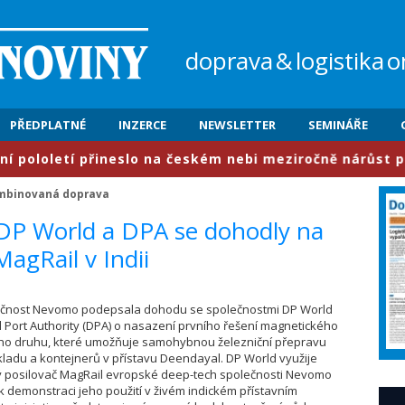
doprava
&
logistika
o
PŘEDPLATNÉ
INZERCE
NEWSLETTER
SEMINÁŘE
tí přineslo na českém nebi meziročně nárůst provozu o 6
mbinovaná doprava
 DP World a DPA se dohodly na
agRail v Indii
lečnost Nevomo podepsala dohodu se společnostmi DP World
 Port Authority (DPA) o nasazení prvního řešení magnetického
o druhu, které umožňuje samohybnou železniční přepravu
ladu a kontejnerů v přístavu Deendayal. DP World využije
 posilovač MagRail evropské deep-tech společnosti Nevomo
k demonstraci jeho použití v živém indickém přístavním