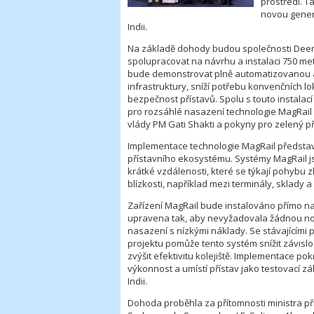
prostředí. T
novou gener
Indii.
Na základě dohody budou společnosti Deen
spolupracovat na návrhu a instalaci 750 metr
bude demonstrovat plně automatizovanou a u
infrastruktury, sníží potřebu konvenčních lo
bezpečnost přístavů. Spolu s touto instalac
pro rozsáhlé nasazení technologie MagRail 
vlády PM Gati Shakti a pokyny pro zelený př
Implementace technologie MagRail předsta
přístavního ekosystému. Systémy MagRail j
krátké vzdálenosti, které se týkají pohybu z
blízkosti, například mezi terminály, sklady 
Zařízení MagRail bude instalováno přímo na s
upravena tak, aby nevyžadovala žádnou novou
nasazení s nízkými náklady. Se stávajícím
projektu pomůže tento systém snížit závislo
zvýšit efektivitu kolejiště. Implementace pok
výkonnost a umístí přístav jako testovací 
Indii.
Dohoda proběhla za přítomnosti ministra př