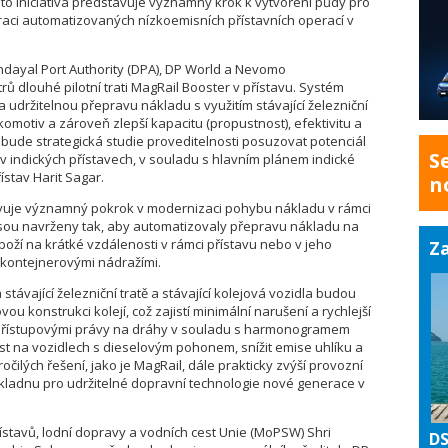
ato iniciativa představuje významný krok k vytvoření půdy pro
aci automatizovaných nízkoemisních přístavních operací v
dayal Port Authority (DPA), DP World a Nevomo
ů dlouhé pilotní trati MagRail Booster v přístavu. Systém
držitelnou přepravu nákladu s využitím stávající železniční
komotiv a zároveň zlepší kapacitu (propustnost), efektivitu a
í bude strategická studie proveditelnosti posuzovat potenciál
S
v indických přístavech, v souladu s hlavním plánem indické
ístav Harit Sagar.
n
vuje významný pokrok v modernizaci pohybu nákladu v rámci
sou navrženy tak, aby automatizovaly přepravu nákladu na
boží na krátké vzdálenosti v rámci přístavu nebo v jeho
Za
a kontejnerovými nádražími.
távající železniční tratě a stávající kolejová vozidla budou
 konstrukci kolejí, což zajistí minimální narušení a rychlejší
i přístupovými právy na dráhy v souladu s harmonogramem
st na vozidlech s dieselovým pohonem, snížit emise uhlíku a
ročilých řešení, jako je MagRail, dále prakticky zvýší provozní
základnu pro udržitelné dopravní technologie nové generace v
ístavů, lodní dopravy a vodních cest Unie (MoPSW) Shri
DS