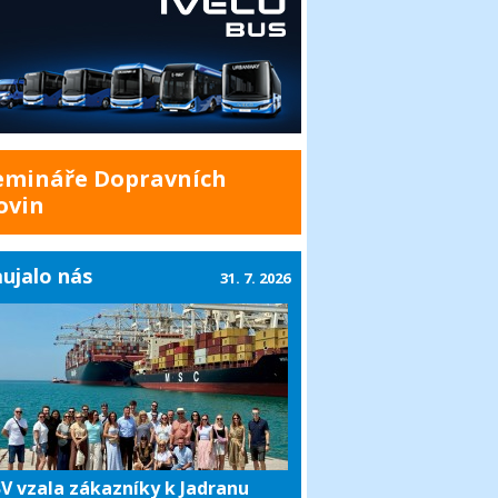
emináře Dopravních
ovin
ujalo nás
31. 7. 2026
V vzala zákazníky k Jadranu