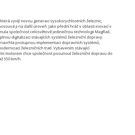
terá vyvíjí novou generaci vysokorychlostních železnic,
posouvá ji na další úroveň. Jako přední hráč v oblasti inovací v
yvinula společnost celosvětově jedinečnou technologii MagRail,
plnou digitalizaci stávajících systémů železniční dopravy.
rá navrhla postupnou implementaci dopravních systémů,
dernizací železničních tratí. Vybavením stávající
árním motorem chce společnost posunout železniční dopravu do
až 550 km/h.