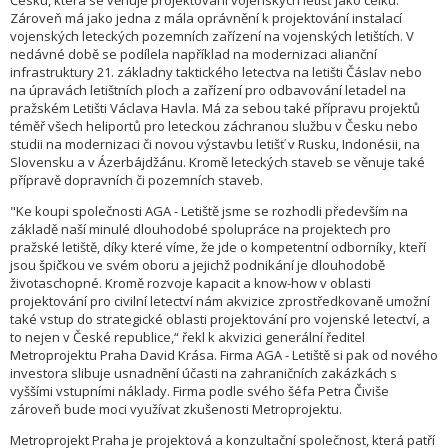
Česku, která se věnuje projektování vojenských letišť jako celku.
Zároveň má jako jedna z mála oprávnění k projektování instalací
vojenských leteckých pozemních zařízení na vojenských letištích. V
nedávné době se podílela například na modernizaci alianční
infrastruktury 21. základny taktického letectva na letišti Čáslav nebo
na úpravách letištních ploch a zařízení pro odbavování letadel na
pražském Letišti Václava Havla. Má za sebou také přípravu projektů
téměř všech heliportů pro leteckou záchranou službu v Česku nebo
studii na modernizaci či novou výstavbu letišť v Rusku, Indonésii, na
Slovensku a v Ázerbájdžánu. Kromě leteckých staveb se věnuje také
přípravě dopravních či pozemních staveb.
"Ke koupi společnosti AGA - Letiště jsme se rozhodli především na
základě naší minulé dlouhodobé spolupráce na projektech pro
pražské letiště, díky které víme, že jde o kompetentní odborníky, kteří
jsou špičkou ve svém oboru a jejichž podnikání je dlouhodobě
životaschopné. Kromě rozvoje kapacit a know-how v oblasti
projektování pro civilní letectví nám akvizice zprostředkovaně umožní
také vstup do strategické oblasti projektování pro vojenské letectví, a
to nejen v České republice,“ řekl k akvizici generální ředitel
Metroprojektu Praha David Krása. Firma AGA - Letiště si pak od nového
investora slibuje usnadnění účasti na zahraničních zakázkách s
vyššími vstupními náklady. Firma podle svého šéfa Petra Čiviše
zároveň bude moci využívat zkušenosti Metroprojektu.
Metroprojekt Praha je projektová a konzultační společnost, která patří