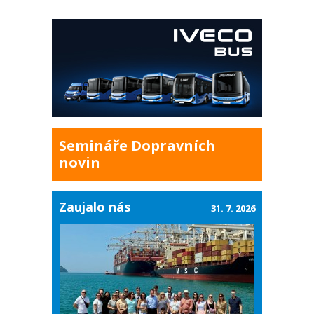
Semináře Dopravních
novin
Zaujalo nás
31. 7. 2026