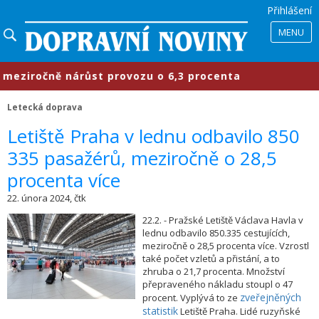
Přihlášení
MENU
ziročně nárůst provozu o 6,3 procenta
Letecká doprava
Letiště Praha v lednu odbavilo 850
335 pasažérů, meziročně o 28,5
procenta více
22. února 2024, čtk
22.2. - Pražské Letiště Václava Havla v
lednu odbavilo 850.335 cestujících,
meziročně o 28,5 procenta více. Vzrostl
také počet vzletů a přistání, a to
zhruba o 21,7 procenta. Množství
přepraveného nákladu stoupl o 47
zveřejněných
procent. Vyplývá to ze
statistik
Letiště Praha. Lidé ruzyňské