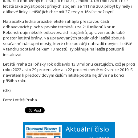
kapacita odbavených cestujících na 21,2 milionu. Do roku 2030 chce
letiště také zvýšit počet přímých spojení ze 111 na 200, přibýt by měly i
dálkové linky. Letiště jich chce mít 37, tedy o 16 více než nyní.
Na začátku ledna pražské letiště zahájilo přestavbu části
odbavovacích ploch v prvním terminálu za 210 milionů korun.
Rekonstruuje několik odbavovacích stojánků, upraven bude také
prostor letištní brány. Na upravovaných stojánkách letiště zbourá
současné nástupní mosty, které chce později nahradit novými. Letiště
v tendru poptává celkem 13 mostů. Ty plánuje na letišti postupně
instalovat.
Letiště Praha za loňský rok odbavilo 13,8 milionu cestujících, což je proti
roku 2022 asi o 29 procent více a o 22 procent méně než v roce 2019. S
návratem k předcovidovým číslům letiště počítá nejdříve na konci
příštího roku.
(čtk)
Foto: Letiště Praha
Aktuální číslo