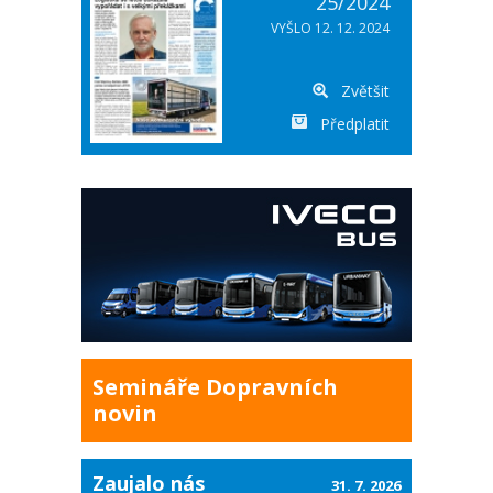
25/2024
VYŠLO 12. 12. 2024
Zvětšit
Předplatit
Semináře Dopravních
novin
Zaujalo nás
31. 7. 2026