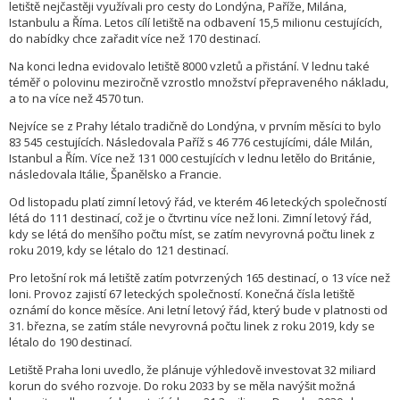
letiště nejčastěji využívali pro cesty do Londýna, Paříže, Milána,
Istanbulu a Říma. Letos cílí letiště na odbavení 15,5 milionu cestujících,
do nabídky chce zařadit více než 170 destinací.
Na konci ledna evidovalo letiště 8000 vzletů a přistání. V lednu také
téměř o polovinu meziročně vzrostlo množství přepraveného nákladu,
a to na více než 4570 tun.
Nejvíce se z Prahy létalo tradičně do Londýna, v prvním měsíci to bylo
83 545 cestujících. Následovala Paříž s 46 776 cestujícími, dále Milán,
Istanbul a Řím. Více než 131 000 cestujících v lednu letělo do Británie,
následovala Itálie, Španělsko a Francie.
Od listopadu platí zimní letový řád, ve kterém 46 leteckých společností
létá do 111 destinací, což je o čtvrtinu více než loni. Zimní letový řád,
kdy se létá do menšího počtu míst, se zatím nevyrovná počtu linek z
roku 2019, kdy se létalo do 121 destinací.
Pro letošní rok má letiště zatím potvrzených 165 destinací, o 13 více než
loni. Provoz zajistí 67 leteckých společností. Konečná čísla letiště
oznámí do konce měsíce. Ani letní letový řád, který bude v platnosti od
31. března, se zatím stále nevyrovná počtu linek z roku 2019, kdy se
létalo do 190 destinací.
Letiště Praha loni uvedlo, že plánuje výhledově investovat 32 miliard
korun do svého rozvoje. Do roku 2033 by se měla navýšit možná