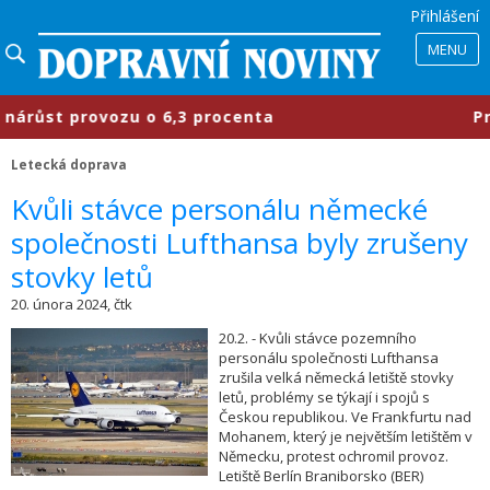
Přihlášení
MENU
růst provozu o 6,3 procenta
​Prům
Letecká doprava
Kvůli stávce personálu německé
společnosti Lufthansa byly zrušeny
stovky letů
20. února 2024, čtk
20.2. - Kvůli stávce pozemního
personálu společnosti Lufthansa
zrušila velká německá letiště stovky
letů, problémy se týkají i spojů s
Českou republikou. Ve Frankfurtu nad
Mohanem, který je největším letištěm v
Německu, protest ochromil provoz.
Letiště Berlín Braniborsko (BER)