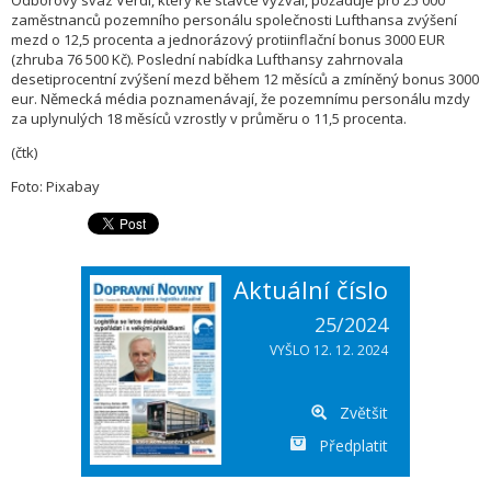
Odborový svaz Verdi, který ke stávce vyzval, požaduje pro 25 000
zaměstnanců pozemního personálu společnosti Lufthansa zvýšení
mezd o 12,5 procenta a jednorázový protiinflační bonus 3000 EUR
(zhruba 76 500 Kč). Poslední nabídka Lufthansy zahrnovala
desetiprocentní zvýšení mezd během 12 měsíců a zmíněný bonus 3000
eur. Německá média poznamenávají, že pozemnímu personálu mzdy
za uplynulých 18 měsíců vzrostly v průměru o 11,5 procenta.
(čtk)
Foto: Pixabay
Aktuální číslo
25/2024
VYŠLO 12. 12. 2024
Zvětšit
Předplatit