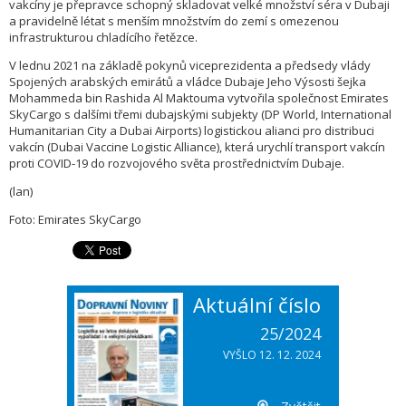
vakcíny je přepravce schopný skladovat velké množství séra v Dubaji
a pravidelně létat s menším množstvím do zemí s omezenou
infrastrukturou chladícího řetězce.
V lednu 2021 na základě pokynů viceprezidenta a předsedy vlády
Spojených arabských emirátů a vládce Dubaje Jeho Výsosti šejka
Mohammeda bin Rashida Al Maktouma vytvořila společnost Emirates
SkyCargo s dalšími třemi dubajskými subjekty (DP World, International
Humanitarian City a Dubai Airports) logistickou alianci pro distribuci
vakcín (Dubai Vaccine Logistic Alliance), která urychlí transport vakcín
proti COVID-19 do rozvojového světa prostřednictvím Dubaje.
(lan)
Foto: Emirates SkyCargo
Aktuální číslo
25/2024
VYŠLO 12. 12. 2024