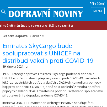
Přihlášení
MENU
čně nárůst provozu o 6,3 procenta
Letecká doprava
COVID-19
​Emirates SkyCargo bude
spolupracovat s UNICEF na
distribuci vakcín proti COVID-19
19. února 2021, lan
19.2. – Letecký dopravce Emirates SkyCargo podepsal dohodu s
UNICEF o upřednostnění přepravy vakcín proti COVID-19, základních
léků, zdravotnických potřeb a dalších důležitých komodit na pomoc v
boji proti pandemii COVID-19. Jedná se o poslední z mnoha opatření
přijatých nákladní divizí Emirates na podporu světového společenství
při zotavování z dopadu pandemie COVID-19.
Iniciativa UNICEF Humanitarian Airfreight Initiative sdružuje řadu