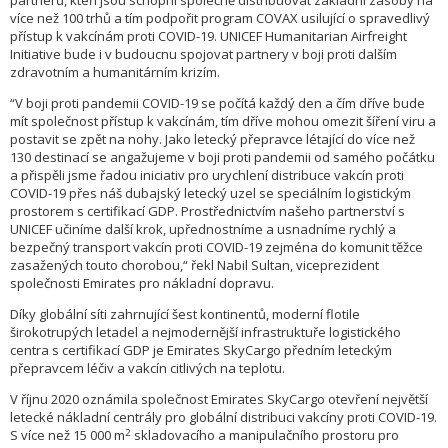
partnerů, kteří jsou schopni společně distribuovat základní zásoby na
více než 100 trhů a tím podpořit program COVAX usilující o spravedlivý
přístup k vakcínám proti COVID-19. UNICEF Humanitarian Airfreight
Initiative bude i v budoucnu spojovat partnery v boji proti dalším
zdravotním a humanitárním krizím.
“V boji proti pandemii COVID-19 se počítá každý den a čím dříve bude
mít společnost přístup k vakcínám, tím dříve mohou omezit šíření viru a
postavit se zpět na nohy. Jako letecký přepravce létající do více než
130 destinací se angažujeme v boji proti pandemii od samého počátku
a přispěli jsme řadou iniciativ pro urychlení distribuce vakcín proti
COVID-19 přes náš dubajský letecký uzel se speciálním logistickým
prostorem s certifikací GDP. Prostřednictvím našeho partnerství s
UNICEF učiníme další krok, upřednostníme a usnadníme rychlý a
bezpečný transport vakcín proti COVID-19 zejména do komunit těžce
zasažených touto chorobou,“ řekl Nabil Sultan, viceprezident
společnosti Emirates pro nákladní dopravu.
Díky globální síti zahrnující šest kontinentů, moderní flotile
širokotrupých letadel a nejmodernější infrastruktuře logistického
centra s certifikací GDP je Emirates SkyCargo předním leteckým
přepravcem léčiv a vakcín citlivých na teplotu.
V říjnu 2020 oznámila společnost Emirates SkyCargo otevření největší
letecké nákladní centrály pro globální distribuci vakcíny proti COVID-19.
2
S více než 15 000 m
skladovacího a manipulačního prostoru pro