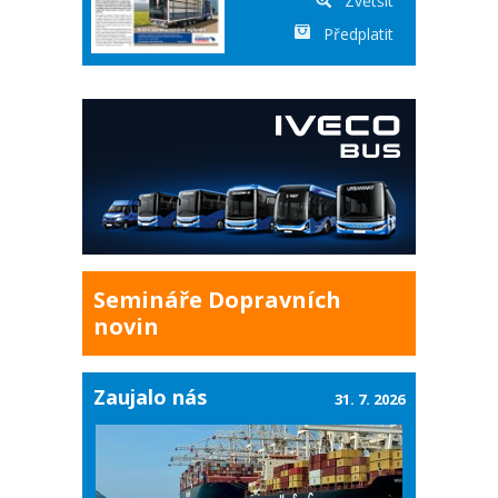
Zvětšit
Předplatit
Semináře Dopravních
novin
Zaujalo nás
31. 7. 2026