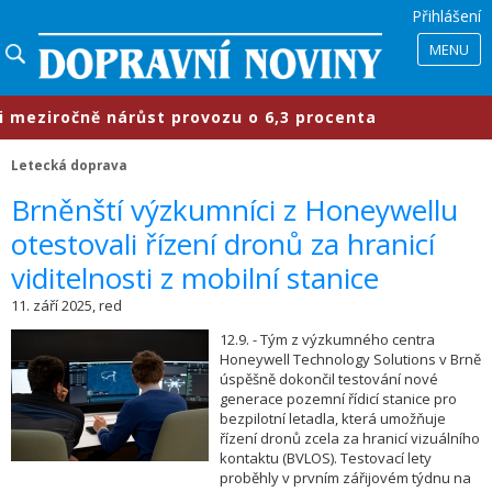
Přihlášení
MENU
ziročně nárůst provozu o 6,3 procenta
Letecká doprava
​Brněnští výzkumníci z Honeywellu
otestovali řízení dronů za hranicí
viditelnosti z mobilní stanice
11. září 2025, red
12.9. - Tým z výzkumného centra
Honeywell Technology Solutions v Brně
úspěšně dokončil testování nové
generace pozemní řídicí stanice pro
bezpilotní letadla, která umožňuje
řízení dronů zcela za hranicí vizuálního
kontaktu (BVLOS). Testovací lety
proběhly v prvním zářijovém týdnu na