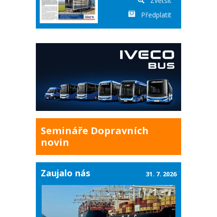
Zvětšit
Předplatit
Semináře Dopravních
novin
Zaujalo nás
31. 7. 2026