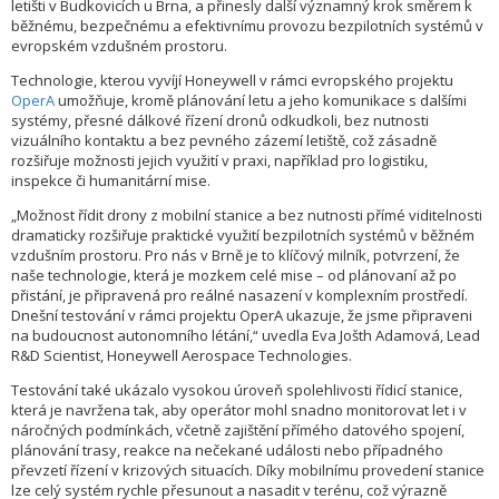
letišti v Budkovicích u Brna, a přinesly další významný krok směrem k
běžnému, bezpečnému a efektivnímu provozu bezpilotních systémů v
evropském vzdušném prostoru.
Technologie, kterou vyvíjí Honeywell v rámci evropského projektu
OperA
umožňuje, kromě plánování letu a jeho komunikace s dalšími
systémy, přesné dálkové řízení dronů odkudkoli, bez nutnosti
vizuálního kontaktu a bez pevného zázemí letiště, což zásadně
rozšiřuje možnosti jejich využití v praxi, například pro logistiku,
inspekce či humanitární mise.
„Možnost řídit drony z mobilní stanice a bez nutnosti přímé viditelnosti
dramaticky rozšiřuje praktické využití bezpilotních systémů v běžném
vzdušním prostoru. Pro nás v Brně je to klíčový milník, potvrzení, že
naše technologie, která je mozkem celé mise – od plánovaní až po
přistání, je připravená pro reálné nasazení v komplexním prostředí.
Dnešní testování v rámci projektu OperA ukazuje, že jsme připraveni
na budoucnost autonomního létání,“ uvedla Eva Jošth Adamová, Lead
R&D Scientist, Honeywell Aerospace Technologies.
Testování také ukázalo vysokou úroveň spolehlivosti řídicí stanice,
která je navržena tak, aby operátor mohl snadno monitorovat let i v
náročných podmínkách, včetně zajištění přímého datového spojení,
plánování trasy, reakce na nečekané události nebo případného
převzetí řízení v krizových situacích. Díky mobilnímu provedení stanice
lze celý systém rychle přesunout a nasadit v terénu, což výrazně