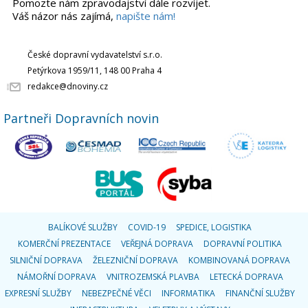
Pomozte nám zpravodajství dále rozvíjet.
Váš názor nás zajímá,
napište nám!
České dopravní vydavatelství s.r.o.
Petýrkova 1959/11, 148 00 Praha 4
redakce@dnoviny.cz
Partneři Dopravních novin
BALÍKOVÉ SLUŽBY
COVID-19
SPEDICE, LOGISTIKA
KOMERČNÍ PREZENTACE
VEŘEJNÁ DOPRAVA
DOPRAVNÍ POLITIKA
SILNIČNÍ DOPRAVA
ŽELEZNIČNÍ DOPRAVA
KOMBINOVANÁ DOPRAVA
NÁMOŘNÍ DOPRAVA
VNITROZEMSKÁ PLAVBA
LETECKÁ DOPRAVA
EXPRESNÍ SLUŽBY
NEBEZPEČNÉ VĚCI
INFORMATIKA
FINANČNÍ SLUŽBY