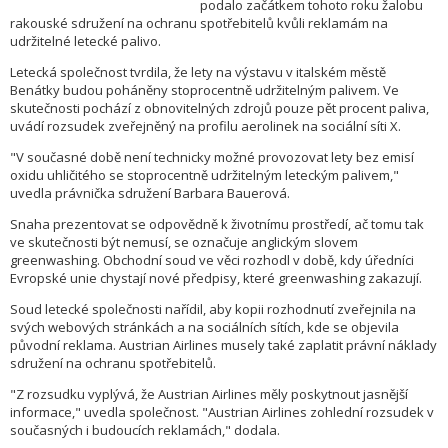
podalo začátkem tohoto roku žalobu
rakouské sdružení na ochranu spotřebitelů kvůli reklamám na
udržitelné letecké palivo.
Letecká společnost tvrdila, že lety na výstavu v italském městě
Benátky budou poháněny stoprocentně udržitelným palivem. Ve
skutečnosti pochází z obnovitelných zdrojů pouze pět procent paliva,
uvádí rozsudek zveřejněný na profilu aerolinek na sociální síti X.
"V současné době není technicky možné provozovat lety bez emisí
oxidu uhličitého se stoprocentně udržitelným leteckým palivem,"
uvedla právnička sdružení Barbara Bauerová.
Snaha prezentovat se odpovědně k životnímu prostředí, ač tomu tak
ve skutečnosti být nemusí, se označuje anglickým slovem
greenwashing. Obchodní soud ve věci rozhodl v době, kdy úředníci
Evropské unie chystají nové předpisy, které greenwashing zakazují.
Soud letecké společnosti nařídil, aby kopii rozhodnutí zveřejnila na
svých webových stránkách a na sociálních sítích, kde se objevila
původní reklama. Austrian Airlines musely také zaplatit právní náklady
sdružení na ochranu spotřebitelů.
"Z rozsudku vyplývá, že Austrian Airlines měly poskytnout jasnější
informace," uvedla společnost. "Austrian Airlines zohlední rozsudek v
současných i budoucích reklamách," dodala.