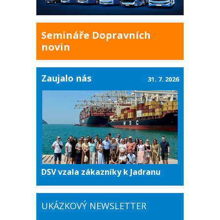
Semináře Dopravních
novin
Zaujalo nás
31. 7. 2026
DSV vzala zákazníky k Jadranu
UKÁZKOVÝ NEWSLETTER