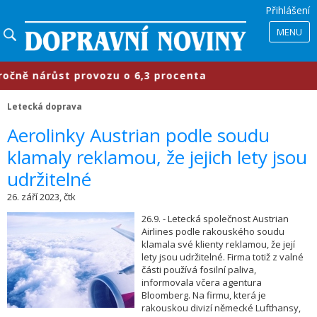
Přihlášení
MENU
ě nárůst provozu o 6,3 procenta
​
Letecká doprava
​Aerolinky Austrian podle soudu
klamaly reklamou, že jejich lety jsou
udržitelné
26. září 2023, čtk
26.9. - Letecká společnost Austrian
Airlines podle rakouského soudu
klamala své klienty reklamou, že její
lety jsou udržitelné. Firma totiž z valné
části používá fosilní paliva,
informovala včera agentura
Bloomberg. Na firmu, která je
rakouskou divizí německé Lufthansy,