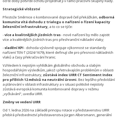
od té doby potvrdil ochotu projednat ji v rámci pracovní skupiny Rady.
Strategické vítězství
Přestože Směrnice o kombinované dopravě čelí překážkám,
odborná
komunita vítá dohodu z trialogu o nařízení o řízení kapacity
železniční infrastruktury,
a to co se týče:
-
více a kvalitnějších jízdních tras
- nové nařízení by mělo zajistit
více a kvalitnějších jízdních tras pro přeshraniční nákladní vlaky;
-
sladění KPI
- dohoda výslovně spojuje výkonnost se standardy
nařízení TEN-T (2024/1679), které definují cíle pro přesnost nákladních
vlaků a časy překračování hranic.
Vzhledem k nejistým vyhlídkám globálního obchodu a slabým
hospodářským výsledkům, jakož i přetrvávajícím problémům v oblasti
železniční infrastruktury,
zůstává index UIRR CT Sentiment Index
pro příštích 12 měsíců na neutrální úrovni.
Bez lepšího předvídání
a plánování v oblasti infrastruktury a v situaci politické nejistoty
zůstává evropská komunita kombinované dopravy v režimu
„vyčkávání“, uvedla UIRR.
Změny ve vedení UIRR
Od 1. ledna 2026 na základě principu rotace v představenstvu UIRR
přebírá předsednictví představenstva Jürgen Albersmann, generální