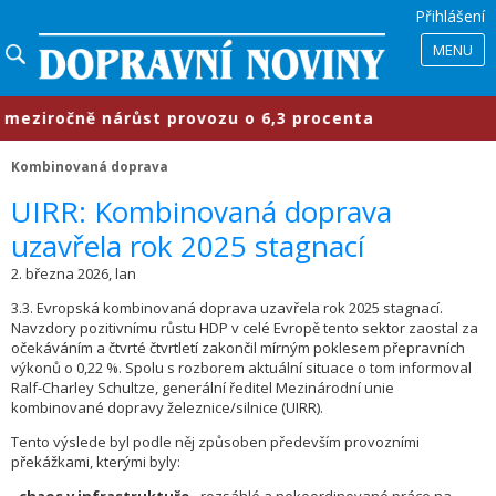
Přihlášení
MENU
ziročně nárůst provozu o 6,3 procenta
Kombinovaná doprava
​UIRR: Kombinovaná doprava
uzavřela rok 2025 stagnací
2. března 2026, lan
3.3. Evropská kombinovaná doprava uzavřela rok 2025 stagnací.
Navzdory pozitivnímu růstu HDP v celé Evropě tento sektor zaostal za
očekáváním a čtvrté čtvrtletí zakončil mírným poklesem přepravních
výkonů o 0,22 %. Spolu s rozborem aktuální situace o tom informoval
Ralf-Charley Schultze, generální ředitel Mezinárodní unie
kombinované dopravy železnice/silnice (UIRR).
Tento výslede byl podle něj způsoben především provozními
překážkami, kterými byly: