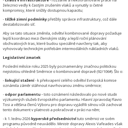
-
chaos v infrastruktuře
- rozsáhlé a nekoordinované práce na
železnici vedly k častým zrušením vlaků a vynutily si četné
kompromisy, které snížily dostupnou kapacitu;
-
těžké zimní podmínky
přetížily správce infrastruktury, což dále
destabilizovalo síť.
Aby se tato situace změnila, odvětví kombinované dopravy požaduje
lepší koordinaci mezi členskými státy a lepší roční plánování
obchvatových tras, které budou speciálně navrženy tak, aby
vyhovovaly technickým potřebám intermodálních nákladních vlaků.
Legislativní zmatek
Poslední měsíce roku 2025 byly poznamenány značnou politickou
nejistotou ohledně Směrnice o kombinované dopravě (92/106#). Šlo o:
-
šokující stažení
- k překvapení celého odvětví Evropská komise
oznámila záměr stáhnout navrhovanou změnu směrnice;
-
odpor parlamentu -
toto oznámení následovalo po nové studii
výzkumných služeb Evropského parlamentu. Hlavní zpravodaj Flavio
Tosi a většina členů Výboru pro dopravu vyjádřili silnou vůli zachovat
tento dokument v platnosti a pokračovat v práci na něm;
- k 1. lednu 2026
kyperské předsednictví
tuto směrnici ve svém
programu původně neuvádělo. Ministr dopravy Alexis Vafeades však