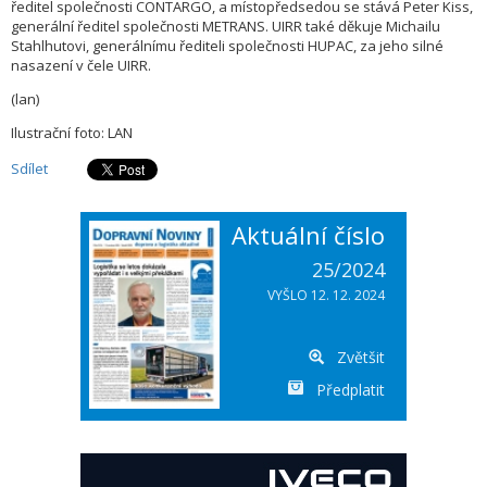
ředitel společnosti CONTARGO, a místopředsedou se stává Peter Kiss,
generální ředitel společnosti METRANS. UIRR také děkuje Michailu
Stahlhutovi, generálnímu řediteli společnosti HUPAC, za jeho silné
nasazení v čele UIRR.
(lan)
Ilustrační foto: LAN
Sdílet
Aktuální číslo
25/2024
VYŠLO 12. 12. 2024
Zvětšit
Předplatit