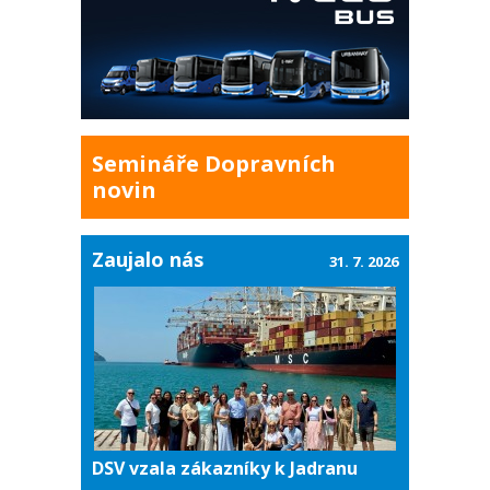
Semináře Dopravních
novin
Zaujalo nás
31. 7. 2026
DSV vzala zákazníky k Jadranu