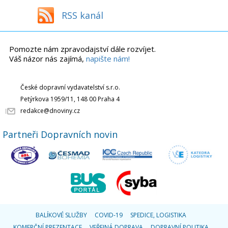
RSS kanál
Pomozte nám zpravodajství dále rozvíjet.
Váš názor nás zajímá,
napište nám!
České dopravní vydavatelství s.r.o.
Petýrkova 1959/11, 148 00 Praha 4
redakce@dnoviny.cz
Partneři Dopravních novin
BALÍKOVÉ SLUŽBY
COVID-19
SPEDICE, LOGISTIKA
KOMERČNÍ PREZENTACE
VEŘEJNÁ DOPRAVA
DOPRAVNÍ POLITIKA