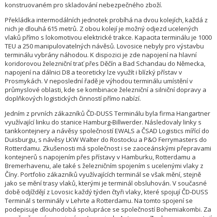
konstruovaném pro skladování nebezpečného zboží.
Překládka intermodálních jednotek probíhá na dvou kolejích, každá z
nich je dlouhá 615 metrů. Z obou kolejí je možný odjezd ucelených
vlaků přímo s lokomotivou elektrické trakce. Kapacita terminálu je 1000
TEU a 250 manipulovatelných návěsů. Lovosice nebyly pro výstavbu
terminálu vybrány náhodou. K dispozici je zde napojení na hlavní
koridorovou železniční trať přes Děčín a Bad Schandau do Německa,
napojení na dálnici D8 a teoreticky lze využít i blízký přístav v
Prosmykách. V neposlední řadě je výhodou terminálu umístění v
průmyslové oblasti, kde se kombinace železniční a silniční dopravy a
doplňkových logistických činností přímo nabízí.
Jedním z prvních zákazníků ČD‑DUSS Terminálu byla firma Hangartner
využívající linku do stanice Hamburg‑Billwerder. Následovaly linky s
tankkontejnery a návěsy společností EWALS a ČSAD Logistics mířící do
Duisburgu, s návěsy LKW Walter do Rostocku a P&O Ferrymasters do
Rotterdamu. Zkušenosti má společnost i se zaoceánskými přepravami
kontejnerů s napojením přes přístavy v Hamburku, Rotterdamu a
Bremerhavenu, ale také s železničním spojením s ucelenými vlaky z
Číny. Portfolio zákazníků využívajících terminál se však mění, stejně
jako se mění trasy vlaků, kterými je terminál obsluhován. V současné
době odjíždějí z Lovosic každý týden čtyři vlaky, které spojují ČD‑DUSS
Terminál s terminály v Lehrte a Rotterdamu. Na tomto spojení se
podepisuje dlouhodobá spolupráce se společností Bohemiakombi. Za