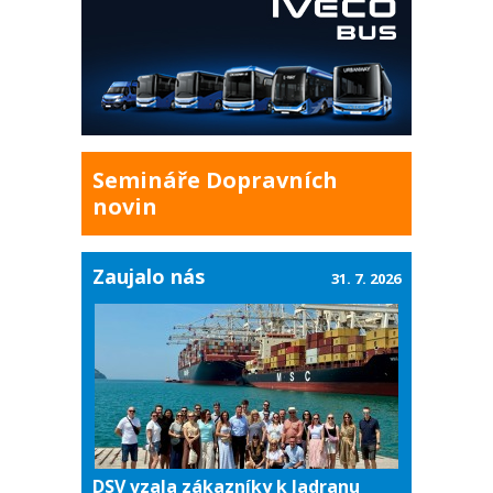
Semináře Dopravních
novin
Zaujalo nás
31. 7. 2026
DSV vzala zákazníky k Jadranu