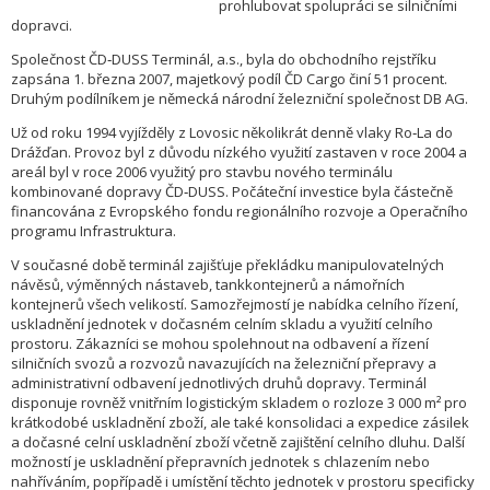
prohlubovat spolupráci se silničními
dopravci.
Společnost ČD‑DUSS Terminál, a.s., byla do obchodního rejstříku
zapsána 1. března 2007, majetkový podíl ČD Cargo činí 51 procent.
Druhým podílníkem je německá národní železniční společnost DB AG.
Už od roku 1994 vyjížděly z Lovosic několikrát denně vlaky Ro‑La do
Drážďan. Provoz byl z důvodu nízkého využití zastaven v roce 2004 a
areál byl v roce 2006 využitý pro stavbu nového terminálu
kombinované dopravy ČD‑DUSS. Počáteční investice byla částečně
financována z Evropského fondu regionálního rozvoje a Operačního
programu Infrastruktura.
V současné době terminál zajišťuje překládku manipulovatelných
návěsů, výměnných nástaveb, tankkontejnerů a námořních
kontejnerů všech velikostí. Samozřejmostí je nabídka celního řízení,
uskladnění jednotek v dočasném celním skladu a využití celního
prostoru. Zákazníci se mohou spolehnout na odbavení a řízení
silničních svozů a rozvozů navazujících na železniční přepravy a
administrativní odbavení jednotlivých druhů dopravy. Terminál
disponuje rovněž vnitřním logistickým skladem o rozloze 3 000 m² pro
krátkodobé uskladnění zboží, ale také konsolidaci a expedice zásilek
a dočasné celní uskladnění zboží včetně zajištění celního dluhu. Další
možností je uskladnění přepravních jednotek s chlazením nebo
nahříváním, popřípadě i umístění těchto jednotek v prostoru specificky