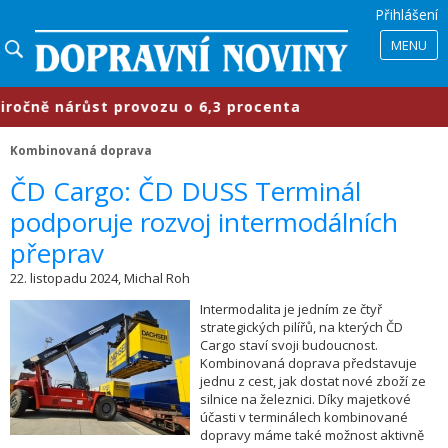
Přihlášení
MENU
ně nárůst provozu o 6,3 procenta
Kombinovaná doprava
ČD Cargo: ČD DUSS Terminál
podporuje rozvoj intermodálních
přeprav
22. listopadu 2024, Michal Roh
Intermodalita je jedním ze čtyř
strategických pilířů, na kterých ČD
Cargo staví svoji budoucnost.
Kombinovaná doprava představuje
jednu z cest, jak dostat nové zboží ze
silnice na železnici. Díky majetkové
účasti v terminálech kombinované
dopravy máme také možnost aktivně