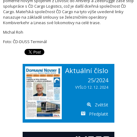
poměrně novým spojením z Lovosic do Antverp a Zeebrugge zase stojí
spolupráce s ČD Cargo Logistics, což je další dceřiná společnost ČD
Cargo. Mateřská společnost ČD Cargo na tyto výše uvedené linky
nasazuje na základě smlouvy se železničními operátory
Kombiverkehr a Lineas své lokomotivy na celé trase.
Michal Roh
Foto: ČD-DUSS Terminál
Aktuální číslo
25/2024
VYŠLO 12. 12. 2024
Zvětšit
Předplatit