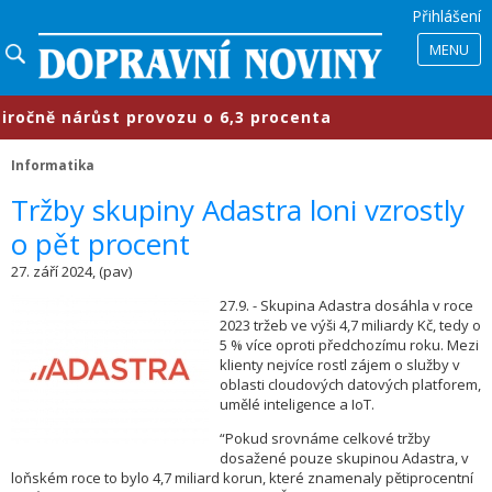
Přihlášení
MENU
čně nárůst provozu o 6,3 procenta
Informatika
Tržby skupiny Adastra loni vzrostly
o pět procent
27. září 2024, (pav)
27.9. - Skupina Adastra dosáhla v roce
2023 tržeb ve výši 4,7 miliardy Kč, tedy o
5 % více oproti předchozímu roku. Mezi
klienty nejvíce rostl zájem o služby v
oblasti cloudových datových platforem,
umělé inteligence a IoT.
“Pokud srovnáme celkové tržby
dosažené pouze skupinou Adastra, v
loňském roce to bylo 4,7 miliard korun, které znamenaly pětiprocentní