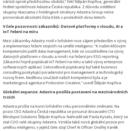
nárůst oproti předchozímu období,“ řekl Štěpán Kopřiva, generální
ředitel společnosti Adastra Česká republika. Z důvodu oddělení
skupiny Ataccama z holdingové struktury Adastra Group nelze
porovnávat absolutní čísla tržeb v posledních dvou letech.
V čele pozornosti zákazníků: Datové platformy v cloudu, AI a
IoT řešení na míru
Mezi zákazníky Adastry rostl v loňském roce zájem především o vývoj
a implementaci řešení stojících na umělé inteligenci. “K našim klíčovým
kompetencím patřil data management, kde se soustředíme na vývoj
datových platforem v cloudu a nově i na řešení pro ESG reporting.
Zákazníci hojně poptávali IoT řešení na míru a také vývoj enterprise
softwarových aplikací. Celosvětově poptávaný byl také business
consulting poskytující poradenství pro management a technologický
rozvoj firem. Nedílnou součástí našich kompetencí byla a je
marketingová agentura Proboston Creative,” uvedl Štěpán Kopřiva.
Globální expanze: Adastra posílila postavení na mezinárodních
trzích
Adastra prošla na konci loňského roku personálními změnami. Na
pozici CEO Adastra Česká republika se posunul dosavadní CTO
Blindspot Solutions Štěpán Kopřiva. Nahradil tak Pavla Kyselu, který se
stal COO celé skupiny Adastra. Vznikla také nová globální pozice pro
umělou inteligenci, v jejímž čele stojí Chief AI Officer Ondřej Vaněk