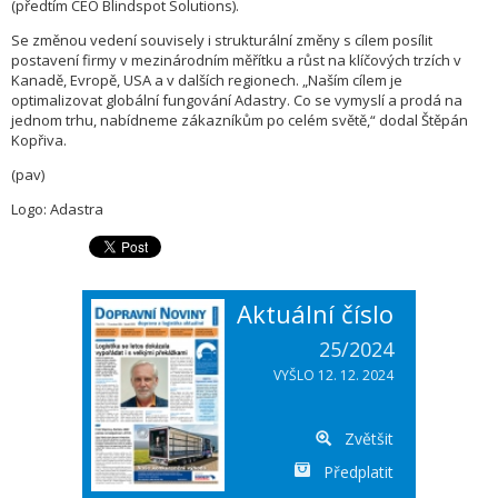
(předtím CEO Blindspot Solutions).
Se změnou vedení souvisely i strukturální změny s cílem posílit
postavení firmy v mezinárodním měřítku a růst na klíčových trzích v
Kanadě, Evropě, USA a v dalších regionech. „Naším cílem je
optimalizovat globální fungování Adastry. Co se vymyslí a prodá na
jednom trhu, nabídneme zákazníkům po celém světě,“ dodal Štěpán
Kopřiva.
(pav)
Logo: Adastra
Aktuální číslo
25/2024
VYŠLO 12. 12. 2024
Zvětšit
Předplatit