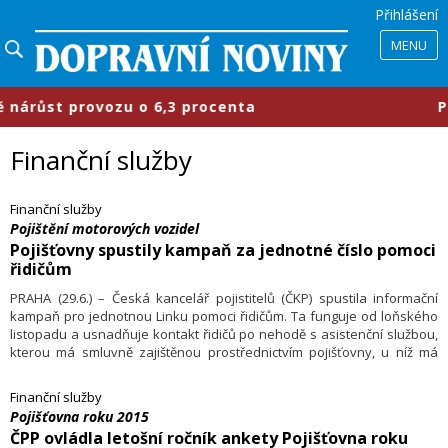
Přihlášení
MENU
st provozu o 6,3 procenta
​Průmys
Finanční služby
Finanční služby
Pojištění motorových vozidel
Pojišťovny spustily kampaň za jednotné číslo pomoci
řidičům
PRAHA (29.6.) – Česká kancelář pojistitelů (ČKP) spustila informační
kampaň pro jednotnou Linku pomoci řidičům. Ta funguje od loňského
listopadu a usnadňuje kontakt řidičů po nehodě s asistenční službou,
kterou má smluvně zajištěnou prostřednictvím pojišťovny, u níž má
zaplacené povinné ručení. Na setkání s novináři to řekl výkonný
ředitel ČKP Jakub Hradec. Výhodou služby je lehce zapamatovatelné
Finanční služby
číslo 1224 a schopnost rychle zasáhnout.
Pojišťovna roku 2015
ČPP ovládla letošní ročník ankety Pojišťovna roku