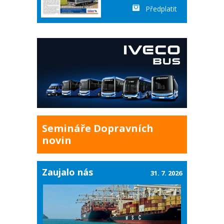
Předplatit
Semináře Dopravních
novin
Zaujalo nás
31. 7. 2026