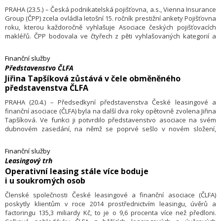
PRAHA (23.5.) – Česká podnikatelská pojišťovna, a.s., Vienna Insurance
Group (ČPP) zcela ovládla letošní 15. ročník prestižní ankety Pojišťovna
roku, kterou každoročně vyhlašuje Asociace českých pojišťovacích
makléřů. ČPP bodovala ve čtyřech z pěti vyhlašovaných kategorií a
podařilo se jí získat dvě první a dvě druhá místa. ČPP vyhrála
v nejprestižnější kategorii Pojištění průmyslu a podnikatelů a zvítězila
Finanční služby
i v kategorii Autopojištění. K dvojnásobnému prvenství přidala navíc
Představenstvo ČLFA
ještě dvě druhá místa v kategoriích Pojištění občanů a Životní pojištění.
Jiřina Tapšíková zůstává v čele obměněného
ČPP se na předních místech ankety objevuje pravidelně, letos poprvé
představenstva ČLFA
dosáhla na příčky nejvyšší.
PRAHA (20.4.) – Předsedkyní představenstva České leasingové a
finanční asociace (ČLFA) byla na další dva roky opětovně zvolena Jiřina
Tapšíková. Ve funkci ji potvrdilo představenstvo asociace na svém
dubnovém zasedání, na němž se poprvé sešlo v novém složení,
o kterém rozhodla předcházející členská schůze ČLFA.
Finanční služby
Leasingový trh
Operativní leasing stále více boduje
i u soukromých osob
Členské společnosti České leasingové a finanční asociace (ČLFA)
poskytly klientům v roce 2014 prostřed­nictvím leasingu, úvěrů a
factoringu 135,3 miliardy Kč, to je o 9,6 procenta více než předloni.