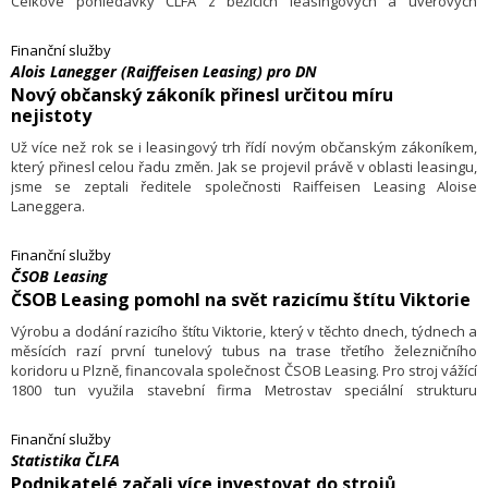
Celkové pohledávky ČLFA z běžících leasingových a úvěrových
kontraktů dosáhly na konci loňského roku 251,99 miliardy Kč. „Finanční
prostředky poskytnuté členy ČLFA výrazně přispěly k loňskému oživení
Finanční služby
ekonomiky. Zejména malým a středním firmám umožnily realizaci
Alois Lanegger (Raiffeisen Leasing) pro DN
jejich ambicióznějších plánů,“ řekla Jiřina Tapšíková, předsedkyně
Nový občanský zákoník přinesl určitou míru
představenstva ČLFA.
nejistoty
Už více než rok se i leasingový trh řídí novým občanským zákoníkem,
který přinesl celou řadu změn. Jak se projevil právě v oblasti leasingu,
jsme se zeptali ředitele společnosti Raiffeisen Leasing Aloise
Laneggera.
Finanční služby
ČSOB Leasing
ČSOB Leasing pomohl na svět razicímu štítu Viktorie
Výrobu a dodání razicího štítu Viktorie, který v těchto dnech, týdnech a
měsících razí první tunelový tubus na trase třetího železničního
koridoru u Plzně, financovala společnost ČSOB Leasing. Pro stroj vážící
1800 tun využila stavební firma Metrostav speciální strukturu
leasingového financování. Její příprava začala již v roce 2013, tedy
o 1,5 roku dříve než samotná výroba štítu.
Finanční služby
Statistika ČLFA
Podnikatelé začali více investovat do strojů