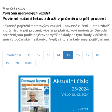
zeptali výkonného ředitele České kanceláře pojistitelů (ČKP) Jakuba
Hradce.
Finanční služby
Pojištění motorových vozidel
Povinné ručení letos zdraží v průměru o pět procent
Zákonné pojištění motorových vozidel – povinné ručení – letos zdraží
v průměru o pět procent, více si připlatí rizikoví motoristé. Důvodem
zdražení jsou podle pojišťoven vyšší náklady na tyto škody v důsledku
změn v občanském zákoníku. Vyplývá to z ankety mezi pojišťovnami,
které nevylučují další růst sazeb v průběhu tohoto roku. Loni pojistky
zdražily o zhruba desetinu.
Předchozí
11
12
13
14
15
16
17
18
19
20
Další
Aktuální číslo
25/2024
VYŠLO 12. 12. 2024
Zvětšit