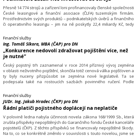
Přesně 14 774 strojů a zařízení loni profinancovaly členské společnosti
České leasingové a finanční asociace (ČLFA) tuzemským firmám.
Prostřednictvím svých produktů – podnikatelských úvěrů a finančního
či operativního leasingu – jim na ně poskytly 22,4 miliardy Kč, tedy
o 19,1 procenta více než v roce 2013, kdy na 14 177 strojů a zařízení
uvolnily 18,8 miliardy Kč.
Finanční služby
Ing. Tomáš Síkora, MBA (ČAP) pro DN
„Konkurence nedovolí zdražovat pojištění více, než
je nutné“
Český pojistný trh zaznamenal v roce 2014 příznivý vývoj zejména
v oblasti neživotního pojištění, skončila totiž cenová válka pojišťoven a
ty byly nuceny přizpůsobit se zejména nové legislativě. Ta se
podepsala také na rostoucích sazbách povinného ručení. Podle
výkonného ředitele České asociace pojišťoven Tomáše Síkory však
konkurence pojišťoven nedovolí zdražovat více, než je nutné.
Finanční služby
JUDr. Ing. Jakub Hradec (ČKP) pro DN
Řádní platiči pojistného doplácejí na neplatiče
V polovině ledna nabyla účinnosti novela zákona 168/1999 Sb., která
zrušila příspěvky nepojištěných do Garančního fondu České kanceláře
pojistitelů (ČKP). Z těchto příspěvků se financovaly nepojištěné škody.
Na to, co se konkrétně změnilo v souvislosti s touto novelou, jsme se