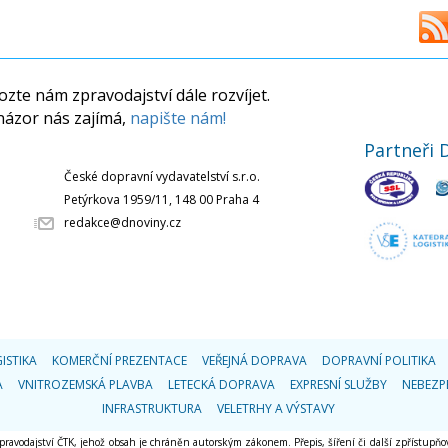
zte nám zpravodajství dále rozvíjet.
názor nás zajímá,
napište nám!
Partneři 
České dopravní vydavatelství s.r.o.
Petýrkova 1959/11, 148 00 Praha 4
redakce@dnoviny.cz
ISTIKA
KOMERČNÍ PREZENTACE
VEŘEJNÁ DOPRAVA
DOPRAVNÍ POLITIKA
A
VNITROZEMSKÁ PLAVBA
LETECKÁ DOPRAVA
EXPRESNÍ SLUŽBY
NEBEZP
INFRASTRUKTURA
VELETRHY A VÝSTAVY
 zpravodajství ČTK, jehož obsah je chráněn autorským zákonem. Přepis, šíření či další zpřístupňov