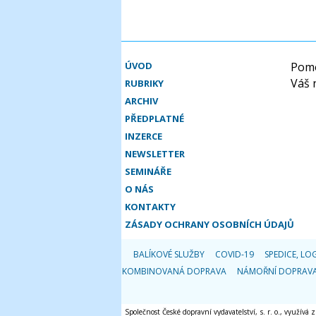
ÚVOD
Pomo
Váš 
RUBRIKY
ARCHIV
PŘEDPLATNÉ
INZERCE
NEWSLETTER
SEMINÁŘE
O NÁS
KONTAKTY
ZÁSADY OCHRANY OSOBNÍCH ÚDAJŮ
BALÍKOVÉ SLUŽBY
COVID-19
SPEDICE, LOG
KOMBINOVANÁ DOPRAVA
NÁMOŘNÍ DOPRAV
Společnost České dopravní vydavatelství, s. r. o., využívá