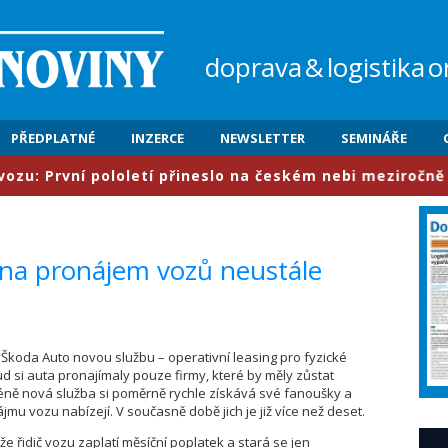
doprava
&
logistika
o
PŘEDPLATNÉ
INZERCE
NEWSLETTER
SEMINÁŘE
První pololetí přineslo na českém nebi meziročně nárůst
na pronájem vozů neustále
 Škoda Auto novou službu – operativní leasing pro fyzické
 si auta pronajímaly pouze firmy, které by měly zůstat
éně nová služba si poměrně rychle získává své fanoušky a
mu vozu nabízejí. V současně době jich je již více než deset.
že řidič vozu zaplatí měsíční poplatek a stará se jen