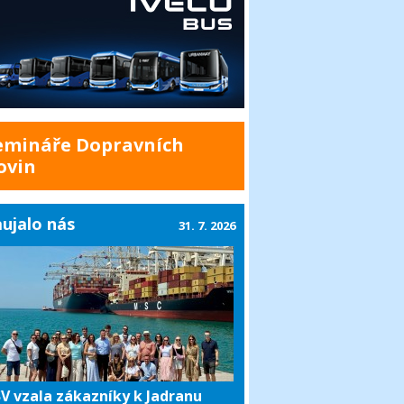
emináře Dopravních
ovin
ujalo nás
31. 7. 2026
V vzala zákazníky k Jadranu