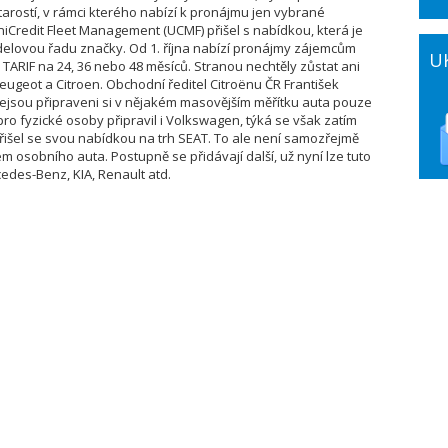
rostí, v rámci kterého nabízí k pronájmu jen vybrané
iCredit Fleet Management (UCMF) přišel s nabídkou, která je
odelovou řadu značky. Od 1. října nabízí pronájmy zájemcům
U
TARIF na 24, 36 nebo 48 měsíců. Stranou nechtěly zůstat ani
ugeot a Citroen. Obchodní ředitel Citroënu ČR František
nejsou připraveni si v nějakém masovějším měřítku auta pouze
ro fyzické osoby připravil i Volkswagen, týká se však zatím
řišel se svou nabídkou na trh SEAT. To ale není samozřejmě
m osobního auta. Postupně se přidávají další, už nyní lze tuto
edes-Benz, KIA, Renault atd.