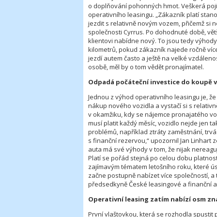
o doplňování pohonných hmot. Veškerá pojiš
operativního leasingu. „Zákazník platí stano
jezdit s relativně novým vozem, přičemž si ne
společnosti Cyrrus. Po dohodnuté době, vět
klientovi nabídne nový. To jsou tedy výho
kilometrů, pokud zákazník najede ročně více, 
jezdí autem často a ještě na velké vzdálenos
osobě, měl by o tom vědět pronajímatel.
Odpadá počáteční investice do koupě 
Jednou z výhod operativního leasingu je, 
nákup nového vozidla a vystačí si s relati
v okamžiku, kdy se nájemce pronajatého voz
musí platit každý měsíc, vozidlo nejde jen ta
problémů, například ztráty zaměstnání, trvá 
s finanční rezervou,“ upozornil Jan Linhar
auta má své výhody v tom, že nijak nereagu
Platí se pořád stejná po celou dobu platnos
zajímavým tématem letošního roku, které úsp
začne postupně nabízet více společností, a 
předsedkyně České leasingové a finanční as
Operativní leasing zatím nabízí osm zn
První vlaštovkou, která se rozhodla spusti