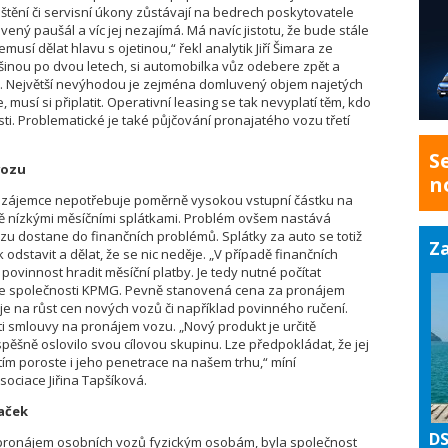
tění či servisní úkony zůstávají na bedrech poskytovatele
vený paušál a víc jej nezajímá. Má navíc jistotu, že bude stále
musí dělat hlavu s ojetinou,“ řekl analytik Jiří Šimara ze
šinou po dvou letech, si automobilka vůz odebere zpět a
dy. Největší nevýhodou je zejména domluvený objem najetých
musí si připlatit. Operativní leasing se tak nevyplatí těm, kdo
ti. Problematické je také půjčování pronajatého vozu třetí
S
vozu
n
že zájemce nepotřebuje poměrně vysokou vstupní částku na
vně nízkými měsíčními splátkami. Problém ovšem nastává
u dostane do finančních problémů. Splátky za auto se totiž
Za
k odstavit a dělat, že se nic neděje. „V případě finančních
povinnost hradit měsíční platby. Je tedy nutné počítat
t ze společnosti KPMG. Pevně stanovená cena za pronájem
je na růst cen nových vozů či například povinného ručení.
ti smlouvy na pronájem vozu. „Nový produkt je určitě
ěšně oslovilo svou cílovou skupinu. Lze předpokládat, že jej
tím poroste i jeho penetrace na našem trhu,“ míní
ociace Jiřina Tapšíková.
aček
DS
t pronájem osobních vozů fyzickým osobám, byla společnost