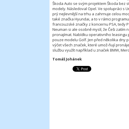
Škoda Auto se svým projektem Škoda bez sta
modely. Následoval Opel. Ve spolupráci s Un
prý nejlevnější na trhu a zahrnuje celou m
také značka Hyundai, a to v rámci programu 
francouzské značky z koncernu PSA, tedy Pe
Neuman si ale osobně myslí, že Češi zatím 
pronajímat. Nabídku operativního leasingu p
pouze modelu Golf. Jen před několika dny p
výčet všech značek, které umož-ňují pronáje
službu využít například u značek BMW, Merc
Tomáš Johánek