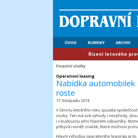
ÚVOD
RUBRIKY
ARCHIV
​Řízení letového provozu: 
Finanční služby
Operativní leasing
Nabídka automobilek 
roste
17. listopadu 2014
V červnu letošního roku spustila společnost
osoby. Ten má své výhody i nevýhody, dosud
i v budoucnu jeho hlavními zákazníky. Nicm
přibývá rovněž značek, které možnost pronáj
Hlavní výhodou operativního leasingu je to, 