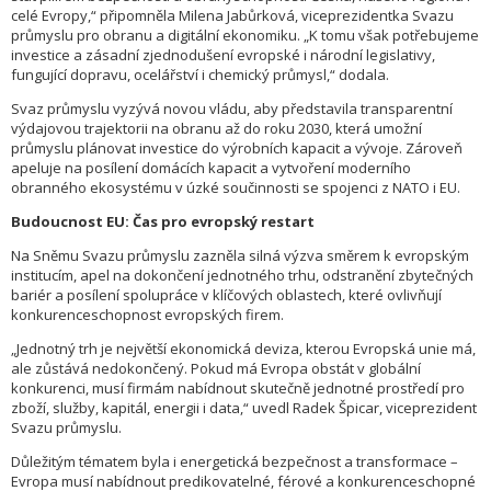
celé Evropy,“ připomněla Milena Jabůrková, viceprezidentka Svazu
průmyslu pro obranu a digitální ekonomiku. „K tomu však potřebujeme
investice a zásadní zjednodušení evropské i národní legislativy,
fungující dopravu, ocelářství i chemický průmysl,“ dodala.
Svaz průmyslu vyzývá novou vládu, aby představila transparentní
výdajovou trajektorii na obranu až do roku 2030, která umožní
průmyslu plánovat investice do výrobních kapacit a vývoje. Zároveň
apeluje na posílení domácích kapacit a vytvoření moderního
obranného ekosystému v úzké součinnosti se spojenci z NATO i EU.
Budoucnost EU: Čas pro evropský restart
Na Sněmu Svazu průmyslu zazněla silná výzva směrem k evropským
institucím, apel na dokončení jednotného trhu, odstranění zbytečných
bariér a posílení spolupráce v klíčových oblastech, které ovlivňují
konkurenceschopnost evropských firem.
„Jednotný trh je největší ekonomická deviza, kterou Evropská unie má,
ale zůstává nedokončený. Pokud má Evropa obstát v globální
konkurenci, musí firmám nabídnout skutečně jednotné prostředí pro
zboží, služby, kapitál, energii i data,“ uvedl Radek Špicar, viceprezident
Svazu průmyslu.
Důležitým tématem byla i energetická bezpečnost a transformace –
Evropa musí nabídnout predikovatelné, férové a konkurenceschopné