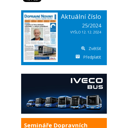
Aktuální číslo
25/2024
VYŠLO 12. 12. 2024
Zvětšit
Předplatit
Semináře Dopravních