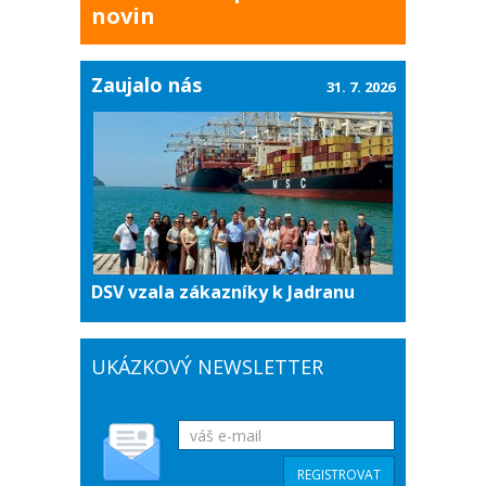
novin
Zaujalo nás
31. 7. 2026
DSV vzala zákazníky k Jadranu
UKÁZKOVÝ NEWSLETTER