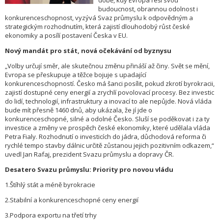
době, kdy Evropa řeší svou
budoucnost, obrannou odolnost i
konkurenceschopnost, vyzývá Svaz průmyslu k odpovědným a
strategickým rozhodnutím, která zajistí dlouhodobý růst české
ekonomiky a posílí postavení Česka v EU.
Nový mandát pro stát, nová očekávání od byznysu
„Volby určují směr, ale skutečnou změnu přináší až činy. Svět se mění,
Evropa se přeskupuje a těžce bojuje s upadající
konkurenceschopností. Česko má šanci posílit, pokud zkrotí byrokracii,
zajistí dostupné ceny energií a zrychlí povolovací procesy. Bez investic
do lidí, technologií, infrastruktury a inovací to ale nepůjde. Nová vláda
bude mít přesně 1460 dnů, aby ukázala, že jí jde o
konkurenceschopné, silné a odolné Česko. Sluší se poděkovat i za ty
investice a změny ve prospěch české ekonomiky, které udělala vláda
Petra Fialy. Rozhodnutí o investicích do jádra, důchodová reforma či
rychlé tempo stavby dálnic určitě zůstanou jejich pozitivním odkazem,“
uvedl Jan Rafaj, prezident Svazu průmyslu a dopravy ČR.
Desatero Svazu průmyslu: Priority pro novou vládu
1.Štíhlý stát a méně byrokracie
2.Stabilní a konkurenceschopné ceny energií
3.Podpora exportu na třetí trhy