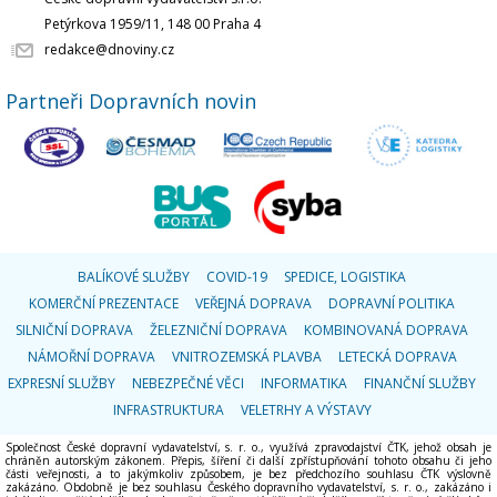
Petýrkova 1959/11, 148 00 Praha 4
redakce@dnoviny.cz
Partneři Dopravních novin
BALÍKOVÉ SLUŽBY
COVID-19
SPEDICE, LOGISTIKA
KOMERČNÍ PREZENTACE
VEŘEJNÁ DOPRAVA
DOPRAVNÍ POLITIKA
SILNIČNÍ DOPRAVA
ŽELEZNIČNÍ DOPRAVA
KOMBINOVANÁ DOPRAVA
NÁMOŘNÍ DOPRAVA
VNITROZEMSKÁ PLAVBA
LETECKÁ DOPRAVA
EXPRESNÍ SLUŽBY
NEBEZPEČNÉ VĚCI
INFORMATIKA
FINANČNÍ SLUŽBY
INFRASTRUKTURA
VELETRHY A VÝSTAVY
Společnost České dopravní vydavatelství, s. r. o., využívá zpravodajství ČTK, jehož obsah je
chráněn autorským zákonem. Přepis, šíření či další zpřístupňování tohoto obsahu či jeho
části veřejnosti, a to jakýmkoliv způsobem, je bez předchozího souhlasu ČTK výslovně
zakázáno. Obdobně je bez souhlasu Českého dopravního vydavatelství, s. r. o., zakázáno i