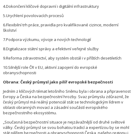
4.Dokončení klíčové dopravní i digitální infrastruktury
5.Urychlení povolovacích procesů
6.Flexibilní trh práce, pravidla pro kvalifikované cizince, moderní
školství
7.Podpora výzkumu, vývoje a nových technologií
8.Digitalizace státní správy a efektivní veřejné služby
9.Reforma zdravotnictví, aby systém obstál i v příštích desetiletích
10.Silnější role ČR v EU, aktivní zapojení do evropské
obranyschopnosti
Obrana: Český průmysl jako pilíř evropské bezpečnosti
Jedním z klíčových témat letošního Sněmu byla i obrana a připravenost
Evropy a Česka na bezpečnostní hrozby. Svaz průmyslu zdůraznil, že
český průmysl má reálný potenciál stát se technologickým lídrem v
oblasti obranných inovací a zásadní součástí evropského
bezpečnostního ekosystému.
„Současná bezpečnostní situace je nejzávažnější od druhé světové
války. Český průmysl se svou bohatou tradicí a expertízou by se mohl
stát pilířem bezpečnosti a obranyschopnosti Česka, našeho regionu i