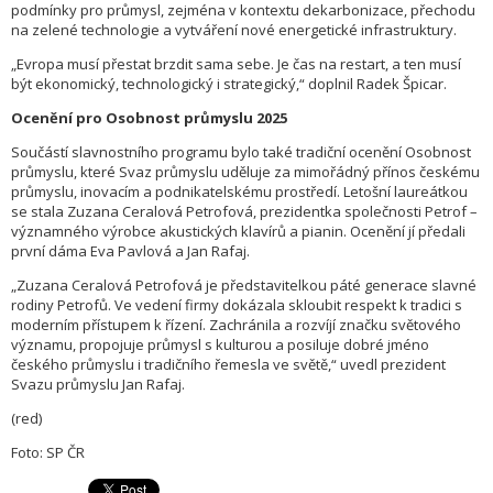
podmínky pro průmysl, zejména v kontextu dekarbonizace, přechodu
na zelené technologie a vytváření nové energetické infrastruktury.
„Evropa musí přestat brzdit sama sebe. Je čas na restart, a ten musí
být ekonomický, technologický i strategický,“ doplnil Radek Špicar.
Ocenění pro Osobnost průmyslu 2025
Součástí slavnostního programu bylo také tradiční ocenění Osobnost
průmyslu, které Svaz průmyslu uděluje za mimořádný přínos českému
průmyslu, inovacím a podnikatelskému prostředí. Letošní laureátkou
se stala Zuzana Ceralová Petrofová, prezidentka společnosti Petrof –
významného výrobce akustických klavírů a pianin. Ocenění jí předali
první dáma Eva Pavlová a Jan Rafaj.
„Zuzana Ceralová Petrofová je představitelkou páté generace slavné
rodiny Petrofů. Ve vedení firmy dokázala skloubit respekt k tradici s
moderním přístupem k řízení. Zachránila a rozvíjí značku světového
významu, propojuje průmysl s kulturou a posiluje dobré jméno
českého průmyslu i tradičního řemesla ve světě,“ uvedl prezident
Svazu průmyslu Jan Rafaj.
(red)
Foto: SP ČR