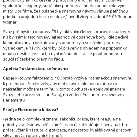
podpořit dynamiku českého pracovního trhu. Její návrh vznikl ve
spolupráci s experty, sociálními partnery a mnoha připomínkovými
místy. Doufáme, že Poslanecká sněmovna návrhu věnuje patřičnou
prioritu a projedná ho co nejdříve,“ uvedl viceprezident SP ČR Bohdan
Wojnar.
Svaz průmyslu a dopravy ČR byl aktivním členem pracovní skupiny, v
níž byl záměr této novely, její jednotlivé obsahové body i cíle pečlivě
komunikovány a diskutovány s odborníky a sociálními partnery.
Výsledkem je návrh, který byl připravený s ohledem na připomínky
mnoha desítek institucí, a nyní má ambici stát se plnohodnotnou
součástí českého právního řádu.
Apel na Poslaneckou sněmovnu
Čas je klíčovým faktorem. SP ČR proto vyzývá Poslaneckou sněmovnu
k projednání Flexinovely, aby mohla být implementována v co
nejkratším možném termínu. V tomto duchu také apeloval jménem
Svazu jeho prezident, Jan Rafaj, na vedení Poslanecké sněmovny
Parlamentu.
Proč je Flexinovela klíčová?
- Jedná se o komplexní změnu zákoníku práce, která reaguje na
potřeby zaměstnavatelů i zaměstnanců, zohledňuje změny na trhu
práce, včetně nástupu digitalizace, nedostatku kvalifikované pracovní
síly a nových pracovních trendů.