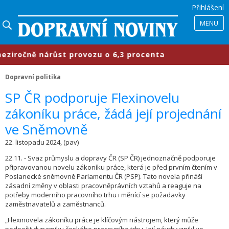
Přihlášení
MENU
ročně nárůst provozu o 6,3 procenta
Dopravní politika
SP ČR podporuje Flexinovelu
zákoníku práce, žádá její projednání
ve Sněmovně
22. listopadu 2024, (pav)
22.11. - Svaz průmyslu a dopravy ČR (SP ČR) jednoznačně podporuje
připravovanou novelu zákoníku práce, která je před prvním čtením v
Poslanecké sněmovně Parlamentu ČR (PSP). Tato novela přináší
zásadní změny v oblasti pracovněprávních vztahů a reaguje na
potřeby moderního pracovního trhu i měnící se požadavky
zaměstnavatelů a zaměstnanců.
„Flexinovela zákoníku práce je klíčovým nástrojem, který může