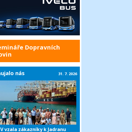
emináře Dopravních
ovin
ujalo nás
31. 7. 2026
V vzala zákazníky k Jadranu