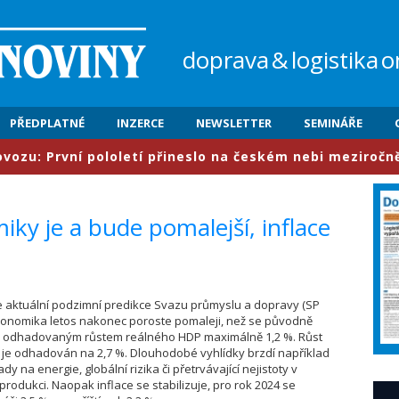
doprava
&
logistika
o
PŘEDPLATNÉ
INZERCE
NEWSLETTER
SEMINÁŘE
 První pololetí přineslo na českém nebi meziročně nárůs
ky je a bude pomalejší, inflace
le aktuální podzimní predikce Svazu průmyslu a dopravy (SP
konomika letos nakonec poroste pomaleji, než se původně
s odhadovaným růstem reálného HDP maximálně 1,2 %. Růst
 je odhadován na 2,7 %. Dlouhodobé vyhlídky brzdí například
y na energie, globální rizika či přetrvávající nejistoty v
rodukci. Naopak inflace se stabilizuje, pro rok 2024 se