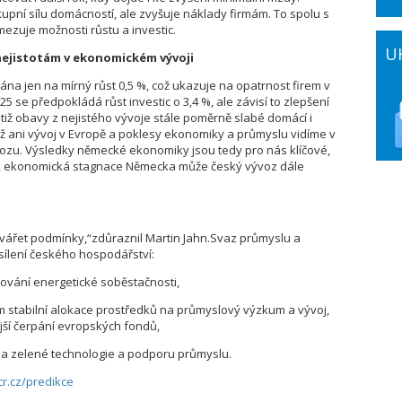
kupní sílu domácností, ale zvyšuje náklady firmám. To spolu s
zuje možnosti růstu a investic.
U
 nejistotám v ekonomickém vývoji
ována jen na mírný růst 0,5 %, což ukazuje na opatrnost firem v
 se předpokládá růst investic o 3,4 %, ale závisí to zlepšení
otiž obavy z nejistého vývoje stále poměrně slabé domácí i
tiž ani vývoj v Evropě a poklesy ekonomiky a průmyslu vidíme v
vozu. Výsledky německé ekonomiky jsou tedy pro nás klíčové,
lní, ekonomická stagnace Německa může český vývoz dále
vářet podmínky,“zdůraznil Martin Jahn.Svaz průmyslu a
osílení českého hospodářství:
ování energetické soběstačnosti,
ím stabilní alokace prostředků na průmyslový výzkum a vývoj,
jší čerpání evropských fondů,
a zelené technologie a podporu průmyslu.
r.cz/predikce