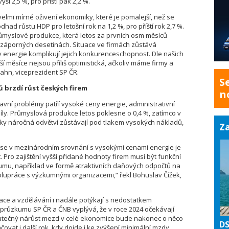
ši 2,5 %, pro příští pak 2,2 %.
velmi mírné oživení ekonomiky, které je pomalejší, než se
ad růstu HDP pro letošní rok na 1,2 %, pro příští rok 2,7 %.
ůmyslové produkce, která letos za prvních osm měsíců
 záporných desetinách. Situace ve firmách zůstává
energie komplikují jejich konkurenceschopnost. Dle našich
ší měsíce nejsou příliš optimistická, ačkoliv máme firmy a
 Jahn, viceprezident SP ČR.
S
 brzdí růst českých firem
n
avní problémy patří vysoké ceny energie, administrativní
íly. Průmyslová produkce letos poklesne o 0,4 %, zatímco v
icky náročná odvětví zůstávají pod tlakem vysokých nákladů,
Za
í se v mezinárodním srovnání s vysokými cenami energie je
 Pro zajištění vyšší přidané hodnoty firem musí být funkční
u, například ve formě atraktivních daňových odpočtů na
upráce s výzkumnými organizacemi,“ řekl Bohuslav Čížek,
ace a vzdělávání i nadále potýkají s nedostatkem
průzkumu SP ČR a ČNB vyplývá, že v roce 2024 očekávají
skutečný nárůst mezd v celé ekonomice bude nakonec o něco
DS
čovat i další rok, kdy dojde i ke zvýšení minimální mzdy.