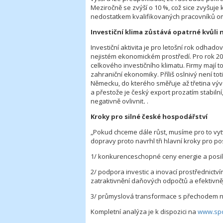
Meziročně se zvýší o 10 %, což sice zvyšuje 
nedostatkem kvalifikovaných pracovníků ome
Investiční klima zůstává opatrné kvůli
Investiční aktivita je pro letošní rok odhad
nejistém ekonomickém prostředí. Pro rok 2025
celkového investičního klimatu. Firmy mají t
zahraniční ekonomiky. Příliš oslnivý není to
Německu, do kterého směřuje až třetina vý
a přestože je český export prozatím stabi
negativně ovlivnit
.
.
Kroky pro silné české hospodářství
„Pokud chceme dále růst, musíme pro to vyt
dopravy proto navrhl tři hlavní kroky pro p
1/ konkurenceschopné ceny energie a posil
2/ podpora investic a inovací prostřednictv
zatraktivnění daňových odpočtů a efektivně
3/ průmyslová transformace s přechodem n
Kompletní analýza je k dispozici na
www.spc