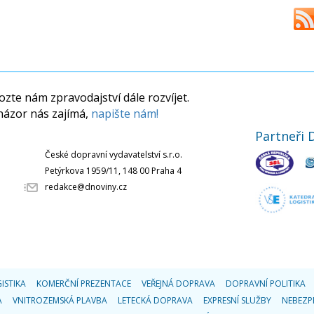
zte nám zpravodajství dále rozvíjet.
názor nás zajímá,
napište nám!
Partneři 
České dopravní vydavatelství s.r.o.
Petýrkova 1959/11, 148 00 Praha 4
redakce@dnoviny.cz
ISTIKA
KOMERČNÍ PREZENTACE
VEŘEJNÁ DOPRAVA
DOPRAVNÍ POLITIKA
A
VNITROZEMSKÁ PLAVBA
LETECKÁ DOPRAVA
EXPRESNÍ SLUŽBY
NEBEZP