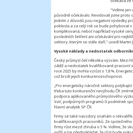
očekává ve vý
"Vidíme jen 
původně očekávalo. Revidovali jsme proto odh
Jedním z důvodů jsou negativní výsledky pr
poklesla a za celý rok se bude pohybovat v
komplikovaná, neboť například vysoké ceny 
posledních šetření ani očekávání pro nejbliž
sektory, kterým se stále daří," uvedl Martin
Vysoké náklady a nedostatek odborníků
Český průmysl čelí několika výzvám. Mezi hl
zátěž a nedostatek kvalifikované pracovní s
roce 2025 by mohla vzrůst o 1,8 %. Energet
což brzdí jejich konkurenceschopnost.
„Pro energeticky náročné sektory potýkajíc
třeba tuto konkurenční nevýhodu ČR zmírnit.
podpora aplikovaného průmyslového výzkum
VaV, podpůrných programů či podmínek spol
hlavní analytik SP ČR.
Firmy se také navzdory snahám o rekvalifik
kvalifikovaných pracovníků. Ze společného 
firmy růst mezd zhruba o 5 %. Vidíme, že 
vyšší a lze předpokládat, že růst bude pokra