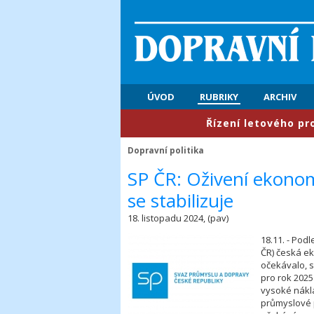
ÚVOD
RUBRIKY
ARCHIV
​Řízení letového provozu:
Dopravní politika
SP ČR: Oživení ekonomi
se stabilizuje
18. listopadu 2024, (pav)
18.11. - Pod
ČR) česká e
očekávalo, 
pro rok 2025
vysoké náklad
průmyslové p