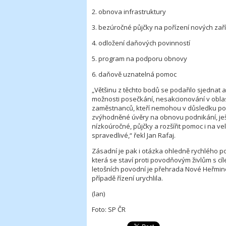
2. obnova infrastruktury
3. bezúročné půjčky na pořízení nových zař
4. odložení daňových povinností
5. program na podporu obnovy
6. daňově uznatelná pomoc
„Většinu z těchto bodů se podařilo sjedna
možnosti posečkání, nesakcionování v obla
zaměstnanců, kteří nemohou v důsledku po
zvýhodněné úvěry na obnovu podnikání, ješ
nízkoúročné, půjčky a rozšířit pomoc i na v
spravedlivé,“ řekl Jan Rafaj.
Zásadní je pak i otázka ohledně rychlého po
která se staví proti povodňovým živlům s cí
letošních povodní je přehrada Nové Heřminov
případě řízení urychlila.
(lan)
Foto: SP ČR