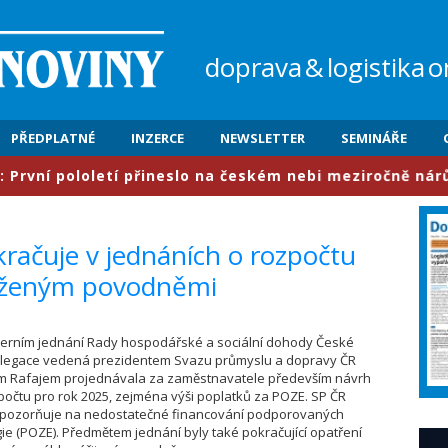
doprava
&
logistika
o
PŘEDPLATNÉ
INZERCE
NEWSLETTER
SEMINÁŘE
í pololetí přineslo na českém nebi meziročně nárůst pro
okračuje v jednáních o rozpočtu
aženým povodněmi
úterním jednání Rady hospodářské a sociální dohody České
elegace vedená prezidentem Svazu průmyslu a dopravy ČR
em Rafajem projednávala za zaměstnavatele především návrh
počtu pro rok 2025, zejména výši poplatků za POZE. SP ČR
pozorňuje na nedostatečné financování podporovaných
ie (POZE). Předmětem jednání byly také pokračující opatření