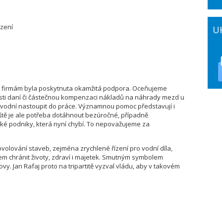
ízení
U
t a firmám byla poskytnuta okamžitá podpora. Oceňujeme
sti daní či částečnou kompenzaci nákladů na náhrady mezd u
vodní nastoupit do práce. Významnou pomoc představují i
tě je ale potřeba dotáhnout bezúročné, případně
elké podniky, která nyní chybí. To nepovažujeme za
volování staveb, zejména zrychlené řízení pro vodní díla,
lem chránit životy, zdraví i majetek. Smutným symbolem
y. Jan Rafaj proto na tripartitě vyzval vládu, aby v takovém