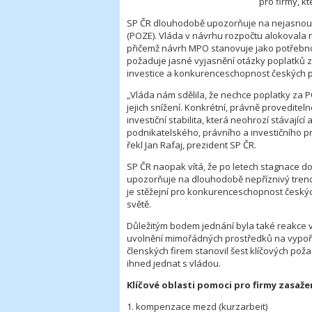
pro firmy, k
SP ČR dlouhodobě upozorňuje na nejasnou s
(POZE). Vláda v návrhu rozpočtu alokovala 
přičemž návrh MPO stanovuje jako potřebno
požaduje jasné vyjasnění otázky poplatků za 
investice a konkurenceschopnost českých po
„Vláda nám sdělila, že nechce poplatky za P
jejich snížení. Konkrétní, právně proveditelné
investiční stabilita, která neohrozí stávají
podnikatelského, právního a investičního p
řekl Jan Rafaj, prezident SP ČR.
SP ČR naopak vítá, že po letech stagnace d
upozorňuje na dlouhodobě nepříznivý tren
je stěžejní pro konkurenceschopnost českýc
světě.
Důležitým bodem jednání byla také reakce v
uvolnění mimořádných prostředků na vypořá
členských firem stanovil šest klíčových po
ihned jednat s vládou.
Klíčové oblasti pomoci pro firmy zasaž
1. kompenzace mezd (kurzarbeit)