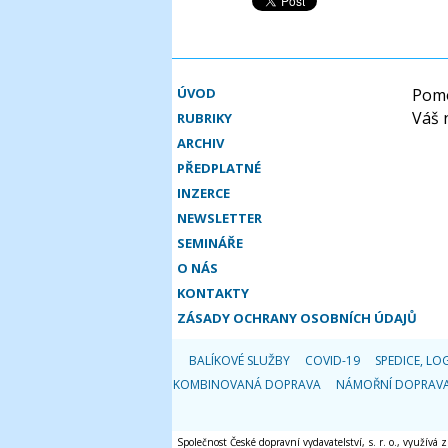
ÚVOD
Pomo
Váš 
RUBRIKY
ARCHIV
PŘEDPLATNÉ
INZERCE
NEWSLETTER
SEMINÁŘE
O NÁS
KONTAKTY
ZÁSADY OCHRANY OSOBNÍCH ÚDAJŮ
BALÍKOVÉ SLUŽBY
COVID-19
SPEDICE, LOG
KOMBINOVANÁ DOPRAVA
NÁMOŘNÍ DOPRAV
Společnost České dopravní vydavatelství, s. r. o., využívá