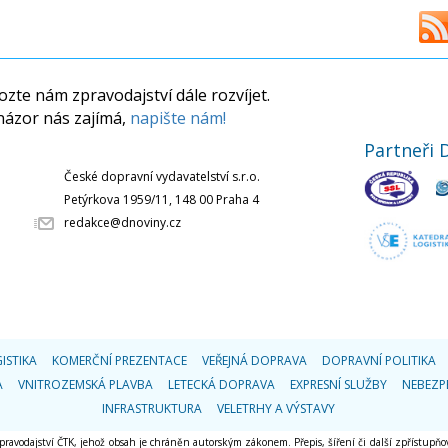
zte nám zpravodajství dále rozvíjet.
názor nás zajímá,
napište nám!
Partneři 
České dopravní vydavatelství s.r.o.
Petýrkova 1959/11, 148 00 Praha 4
redakce@dnoviny.cz
ISTIKA
KOMERČNÍ PREZENTACE
VEŘEJNÁ DOPRAVA
DOPRAVNÍ POLITIKA
A
VNITROZEMSKÁ PLAVBA
LETECKÁ DOPRAVA
EXPRESNÍ SLUŽBY
NEBEZP
INFRASTRUKTURA
VELETRHY A VÝSTAVY
 zpravodajství ČTK, jehož obsah je chráněn autorským zákonem. Přepis, šíření či další zpřístupňov