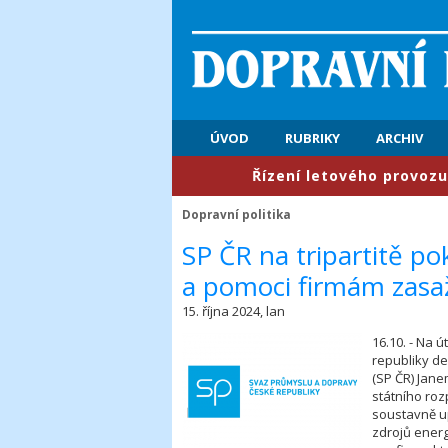
ÚVOD
RUBRIKY
ARCHIV
​Řízení letového provozu: Prvn
Dopravní politika
​SP ČR na tripartitě p
a pomoci firmám zas
15. října 2024, lan
16.10. - Na 
republiky d
(SP ČR) Jan
státního roz
soustavně u
zdrojů energ