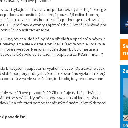
teré zasáhly zářijové povodně.
ituaci týkající se financování podporovaných zdrojů energie
na podporu obnovitelných zdrojů pouze 8,5 miliard korun,
u částku 31,2 miliardy korun. SP ČR podporuje návrh MPO a
POZE pro firmy a otázky zajištění zdrojů, která je klíčová pro
dniků v oblasti cen energie.
OZE zvyšovat a ideálně by ráda předložila opatření a návrh k
 návrhy jsme ale v detailu neviděli. Důležitá totiž je i právní a
S
cí ani nové investice. Nejhorším výsledkem by bylo narušení
n
rostředí v ČR spolu se zdražením poplatku za POZE firmám,“
ošlo k navýšení rozpočtu na výzkum a vývoj. Opakovaně však
Za
d slabé podpory průmyslového aplikovaného výzkumu, který
h podniků v rychle se měnícím, technologicky orientovaném
lády na zářijové povodně. SP ČR oceňuje rychlé jednání a
dání se s následky ničivé vody. Svaz na základě zpráv od
žadavků na efektivní pomoc zasaženým firmám, o kterých začal
ené povodněmi:
DS