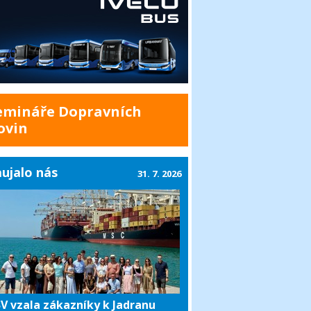
emináře Dopravních
ovin
ujalo nás
31. 7. 2026
V vzala zákazníky k Jadranu