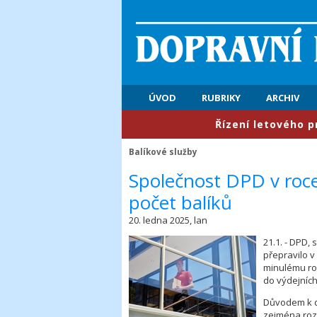
ÚVOD
RUBRIKY
ARCHIV
​Řízení letového provozu
Balíkové služby
​Společnost DPD v roc
počet balíků
20. ledna 2025, lan
21.1. - DPD,
přepravilo v
minulému rok
do výdejních
Důvodem k d
zejména rozš