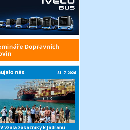
emináře Dopravních
ovin
ujalo nás
31. 7. 2026
V vzala zákazníky k Jadranu