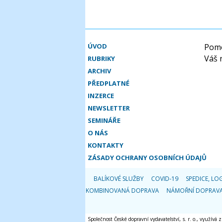
ÚVOD
Pomo
Váš 
RUBRIKY
ARCHIV
PŘEDPLATNÉ
INZERCE
NEWSLETTER
SEMINÁŘE
O NÁS
KONTAKTY
ZÁSADY OCHRANY OSOBNÍCH ÚDAJŮ
BALÍKOVÉ SLUŽBY
COVID-19
SPEDICE, LOG
KOMBINOVANÁ DOPRAVA
NÁMOŘNÍ DOPRAV
Společnost České dopravní vydavatelství, s. r. o., využívá