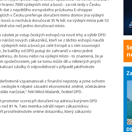
 hranici 7000 výdejních míst a boxů - za rok tedy v Česku
ních dat z největšího evropského průzkumu E-shopper
jících v Česku preferuje doručení mimo domov (na výdejní
oxů si nechává doručovat 35 % lidí, na výdejní místa pak 53
lně více než jedno doručovací místo.
 zásilek je vstup českých eshopů na nové trhy a výběr DPD
 i nárůst nových zákazníků, kteří se z těchto eshopů naučili
ýdejních míst a boxů po celé Evropě a s ním související
S
, že balíčky od DPD putují do zahraničí v rámci jedné
n
adresu, do boxu nebo na výdejní místo - to znamená, že je
 společnostem, jak se tomu může dít u některých jiných
kalizací zásilky či odpovědností v případě jakéhokoliv
Za
ž definitivně vzpamatovali z finanční nejistoty a jsme ochotni
s nedojde k nějaké zásadní ekonomické změně, očekáváme
ále narůstat,” řekl Miloš Malaník, ředitel DPD.
et promoter score) při doručení na adresu kurýrem DPD
e než 81 %. Tato metrika odráží nejen zákaznickou
ěří prostřednictvím online dotazníku, který zákazníci
DS