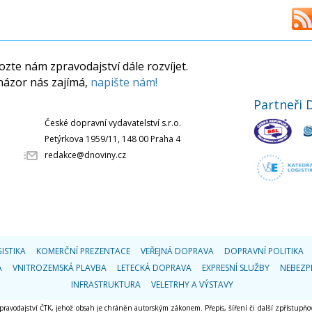
zte nám zpravodajství dále rozvíjet.
názor nás zajímá,
napište nám!
Partneři 
České dopravní vydavatelství s.r.o.
Petýrkova 1959/11, 148 00 Praha 4
redakce@dnoviny.cz
ISTIKA
KOMERČNÍ PREZENTACE
VEŘEJNÁ DOPRAVA
DOPRAVNÍ POLITIKA
A
VNITROZEMSKÁ PLAVBA
LETECKÁ DOPRAVA
EXPRESNÍ SLUŽBY
NEBEZP
INFRASTRUKTURA
VELETRHY A VÝSTAVY
 zpravodajství ČTK, jehož obsah je chráněn autorským zákonem. Přepis, šíření či další zpřístupňov