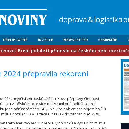
doprava
&
logistika
o
PŘEDPLATNÉ
INZERCE
NEWSLETTER
SEMINÁŘE
: První pololetí přineslo na českém nebi meziročně nár
e 2024 přepravila rekordní
 součást největší evropské sítě balíkové přepravy Geopost,
 Česku v loňském roce více než 52 milionů balíků - oproti
u je to nárůst téměř o 14 %. Nejvíce pak vzrostl objem balíků
 míst a boxů (o 50 %) a také u zásilek do zahraničí (o 35 %).
ynamickému zvýšení u přepravy do boxů a výdejních míst je
íření jejich počtu napříč celou republikou. Na konci roku 2024