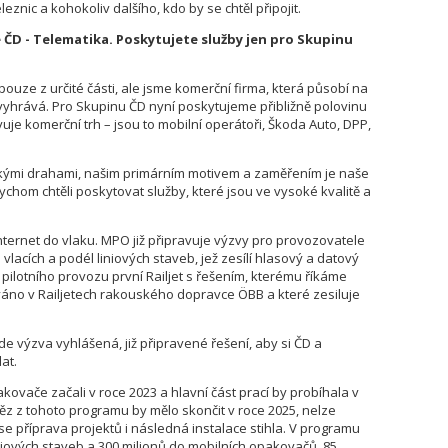
eznic a kohokoliv dalšího, kdo by se chtěl připojit.
e ČD - Telematika. Poskytujete služby jen pro Skupinu
uze z určité části, ale jsme komerční firma, která působí na
 vyhrává. Pro Skupinu ČD nyní poskytujeme přibližně polovinu
uje komerční trh – jsou to mobilní operátoři, Škoda Auto, DPP,
skými drahami, našim primárním motivem a zaměřením je naše
chom chtěli poskytovat služby, které jsou ve vysoké kvalitě a
nternet do vlaku. MPO již připravuje výzvy pro provozovatele
vlacích a podél liniových staveb, jež zesílí hlasový a datový
 pilotního provozu první Railjet s řešením, kterému říkáme
ováno v Railjetech rakouského dopravce ÖBB a které zesiluje
ude výzva vyhlášená, již připravené řešení, aby si ČD a
at.
ovače začali v roce 2023 a hlavní část prací by probíhala v
ěz z tohoto programu by mělo skončit v roce 2025, nelze
by se příprava projektů i následná instalace stihla. V programu
niových staveb a 300 milionů do mobilních opakovačů. 85