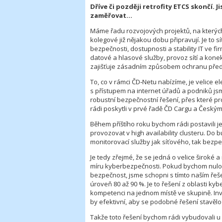
Dříve či později retrofity ETCS skončí. J
zaměřovat…
Máme řadu rozvojových projektů, na kterých
kolegové již nějakou dobu připravují. Je to s
bezpečnosti, dostupnosti a stability IT ve 
datové a hlasové služby, provoz sítí a konekt
zajišťuje zásadním způsobem ochranu pře
To, co v rámci ČD‑Netu nabízíme, je velice e
s přístupem na internet úřadů a podniků js
robustní bezpečnostní řešení, přes které p
rádi poskytli v prvé řadě ČD Cargu a Český
Během příštího roku bychom rádi postavili j
provozovat v high availability clusteru. Do
monitorovací služby jak síťového, tak bezp
Je tedy zřejmé, že se jedná o velice široké
míru kyberbezpečnosti. Pokud bychom nulou
bezpečnost, jsme schopni s tímto naším ře
úroveň 80 až 90 %. Je to řešení z oblasti 
kompetenci na jednom místě ve skupině. Inve
by efektivní, aby se podobné řešení stavěl
Takže toto řešení bychom rádi vybudovali u