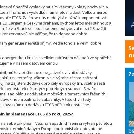
 loňské finanční výsledky musím všechny kolegy pochválit. A
Takže z finančních výsledků máme letos radost. Velkou měrou
ečovače ETCS. Zatím se nás nedotýká možná komponentová
 ČD Cargem a Českými drahami, bychom letos měli stihnout a
, že v tržbách se letos budeme pohybovat mezi 2,3 až 2,6
še konzervativní, ale věříme, že to dopadne dobře.
á nám generuje největší příjmy. Vedle toho ale velmi dobře
S
sítí.
n
 energetickou krizí a s velkým nárůstem nákladů ve spotřebě
kytujeme v našem datovém centru.
il, může v příštím roce negativně ovlivnit dodávky
Za
ků, tzv. retrofity. Všichni velcí výrobci těchto zařízení
ují na zajištění dodávek pro celý evropský trh, včetně šesti
zící nedostatek některých potřebných surovin. S našimi
imalizaci plánu dodávek a možných alternativních řešeních,
vek neohrozili naše zákazníky. V tuto chvíli tedy
m závazkům na dodávku ETCS příští rok dostojíme.
ín implementace ETCS do roku 2025?
a sebe tak přísní. Většina západních zemí si vytváří pětiletou
 hlediska termínů daných Evropskou komisí akceptovatelné.
DS