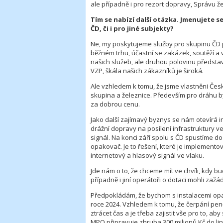
ale případně i pro rezort dopravy, Správu žel
Tím se nabízí další otázka. Jmenujete s
ČD, či i pro jiné subjekty?
Ne, my poskytujeme služby pro skupinu ČD po
běžném trhu, účastní se zakázek, soutěží a
našich služeb, ale druhou polovinu představ
VZP, škála našich zákazníků je široká.
Ale vzhledem k tomu, že jsme vlastněni Če
skupina a železnice. Především pro dráhu by
za dobrou cenu.
Jako další zajímavý byznys se nám otevírá i
drážní dopravy na posílení infrastruktury ve 
signál. Na konci září spolu s ČD spustíme do
opakovač. Je to řešení, které je implement
internetový a hlasový signál ve vlaku.
Jde nám o to, že chceme mít ve chvíli, kdy b
případně i jiní operátoři o dotaci mohli zažád
Předpokládám, že bychom s instalacemi opak
roce 2024. Vzhledem k tomu, že čerpání pen
ztrácet čas a je třeba zajistit vše pro to, a
MPO připravuje zhruba 300 milionů Kč do li