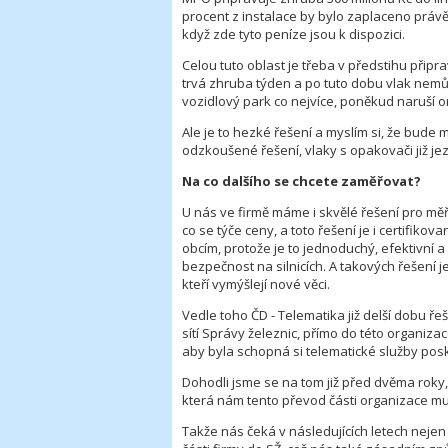
procent z instalace by bylo zaplaceno práv
když zde tyto peníze jsou k dispozici.
Celou tuto oblast je třeba v předstihu připr
trvá zhruba týden a po tuto dobu vlak nemůž
vozidlový park co nejvíce, poněkud naruší o
Ale je to hezké řešení a myslím si, že bude m
odzkoušené řešení, vlaky s opakovači již j
Na co dalšího se chcete zaměřovat?
U nás ve firmě máme i skvělé řešení pro měř
co se týče ceny, a toto řešení je i certifik
obcím, protože je to jednoduchý, efektivní a
bezpečnost na silnicích. A takových řešení j
kteří vymýšlejí nové věci.
Vedle toho ČD - Telematika již delší dobu ře
sítí Správy železnic, přímo do této organizac
aby byla schopná si telematické služby posk
Dohodli jsme se na tom již před dvěma roky,
která nám tento převod části organizace mus
Takže nás čeká v následujících letech nejen u