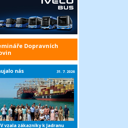
emináře Dopravních
ovin
ujalo nás
31. 7. 2026
V vzala zákazníky k Jadranu