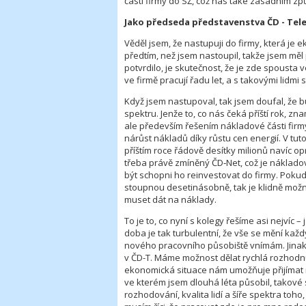
části firmy do SŽ, což nás také zásadním zp
Jako předseda představenstva ČD - Tel
Věděl jsem, že nastupuji do firmy, která je 
předtím, než jsem nastoupil, takže jsem měl 
potvrdilo, je skutečnost, že je zde spousta vel
ve firmě pracují řadu let, a s takovými lidmi 
Když jsem nastupoval, tak jsem doufal, že b
spektru. Jenže to, co nás čeká příští rok,
ale především řešením nákladové části firmy.
nárůst nákladů díky růstu cen energií. V tut
příštím roce řádově desítky milionů navíc op
třeba právě zmíněný ČD‑Net, což je náklado
být schopni ho reinvestovat do firmy. Pokud
stoupnou desetinásobně, tak je klidně mož
muset dát na náklady.
To je to, co nyní s kolegy řešíme asi nejvíc – 
doba je tak turbulentní, že vše se mění každ
nového pracovního působiště vnímám. Jinak
v ČD-T. Máme možnost dělat rychlá rozhodnu
ekonomická situace nám umožňuje přijímat n
ve kterém jsem dlouhá léta působil, takové 
rozhodování, kvalita lidí a šíře spektra to