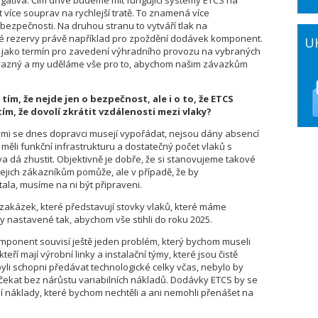
egativa. Čím dříve budeme mít fungující systémy ETCS na
t více souprav na rychlejší tratě. To znamená více
bezpečnosti. Na druhou stranu to vytváří tlak na
ké rezervy právě například pro zpoždění dodávek komponent.
U
 jako termín pro zavedení výhradního provozu na vybraných
 závazný a my uděláme vše pro to, abychom našim závazkům
tím, že nejde jen o bezpečnost, ale i o to, že ETCS
 tím, že dovolí zkrátit vzdálenosti mezi vlaky?
ými se dnes dopravci musejí vypořádat, nejsou dány absencí
ěli funkční infrastrukturu a dostatečný počet vlaků s
a dá zhustit. Objektivně je dobře, že si stanovujeme takové
jejich zákazníkům pomůže, ale v případě, že by
ala, musíme na ni být připraveni.
t zakázek, které představují stovky vlaků, které máme
 nastavené tak, abychom vše stihli do roku 2025.
ponent souvisí ještě jeden problém, který bychom museli
eří mají výrobní linky a instalační týmy, které jsou čistě
li schopni předávat technologické celky včas, nebylo by
 čekat bez nárůstu variabilních nákladů. Dodávky ETCS by se
 náklady, které bychom nechtěli a ani nemohli přenášet na