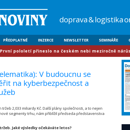
doprava
&
logistika
o
PŘEDPLATNÉ
INZERCE
NEWSLETTER
SEMINÁŘE
 přineslo na českém nebi meziročně nárůst provozu o 6,3
Telematika): V budoucnu se
ěřit na kyberbezpečnost a
lužeb
h tržeb 2,033 miliardy Kč. Další plány společnosti, a to nejen
 na nové segmenty trhu, nám přiblížil předseda představenstva
tržeb. Jaké výsledky očekáváte letos?