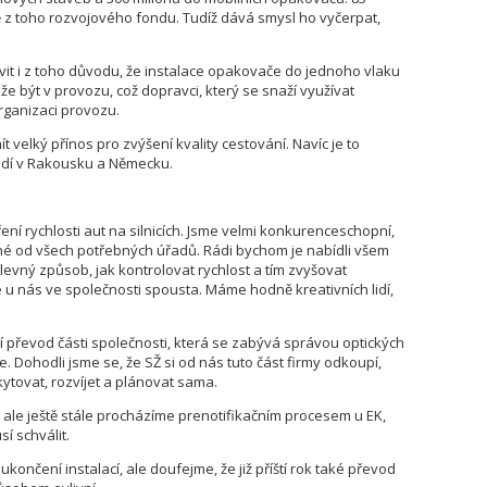
ě z toho rozvojového fondu. Tudíž dává smysl ho vyčerpat,
avit i z toho důvodu, že instalace opakovače do jednoho vlaku
e být v provozu, což dopravci, který se snaží využívat
rganizaci provozu.
ít velký přínos pro zvýšení kvality cestování. Navíc je to
ezdí v Rakousku a Německu.
ení rychlosti aut na silnicích. Jsme velmi konkurenceschopní,
ované od všech potřebných úřadů. Rádi bychom je nabídli všem
 levný způsob, jak kontrolovat rychlost a tím zvyšovat
e u nás ve společnosti spousta. Máme hodně kreativních lidí,
ší převod části společnosti, která se zabývá správou optických
e. Dohodli jsme se, že SŽ si od nás tuto část firmy odkoupí,
ytovat, rozvíjet a plánovat sama.
 ale ještě stále procházíme prenotifikačním procesem u EK,
í schválit.
končení instalací, ale doufejme, že již příští rok také převod