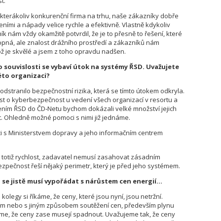
t.
 kterákoliv konkurenční firma na trhu, naše zákazníky dobře
ními a nápady velice rychle a efektivně. Vlastně kdykoliv
k nám vždy okamžitě potvrdil, že je to přesně to řešení, které
hopná, ale znalost drážního prostředí a zákazníků nám
ž je skvělé a jsem z toho opravdu nadšen.
o souvislosti se vybaví útok na systémy ŘSD. Uvažujete
této organizaci?
dstranilo bezpečnostní rizika, která se tímto útokem odkryla.
st o kyberbezpečnost u vedení všech organizací v resortu a
ením ŘSD do ČD‑Netu bychom dokázali velké množství jejich
t. Ohledně možné pomoci s nimi již jednáme.
áci s Ministerstvem dopravy a jeho informačním centrem
e totiž rychlost, zadavatel nemusí zasahovat zásadním
pečnost řeší nějaký perimetr, který je před jeho systémem.
to se jistě musí vypořádat s nárůstem cen energií…
 kolegy si říkáme, že ceny, které jsou nyní, jsou netržní.
ním nebo s jiným způsobem soutěžení cen, především plynu
áme, že ceny zase musejí spadnout. Uvažujeme tak, že ceny