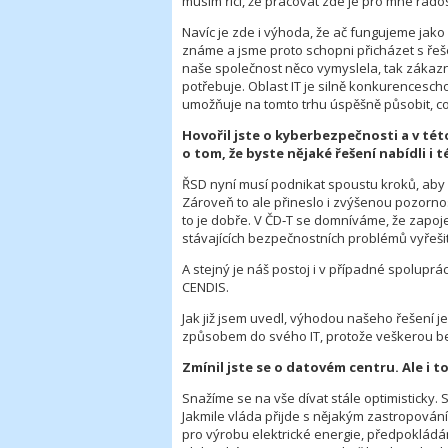
musím říci, že pracovat zde je pro mne rados
Navíc je zde i výhoda, že ač fungujeme jako
známe a jsme proto schopni přicházet s řeše
naše společnost něco vymyslela, tak zákazní
potřebuje. Oblast IT je silně konkurencesc
umožňuje na tomto trhu úspěšně působit, co
Hovořil jste o kyberbezpečnosti a v tét
o tom, že byste nějaké řešení nabídli i 
ŘSD nyní musí podnikat spoustu kroků, aby o
Zároveň to ale přineslo i zvýšenou pozorno
to je dobře. V ČD‑T se domníváme, že zapoj
stávajících bezpečnostních problémů vyřeši
A stejný je náš postoj i v případné spolupr
CENDIS.
Jak již jsem uvedl, výhodou našeho řešení j
způsobem do svého IT, protože veškerou bez
Zmínil jste se o datovém centru. Ale i 
Snažíme se na vše dívat stále optimisticky. S
Jakmile vláda přijde s nějakým zastropová
pro výrobu elektrické energie, předpoklád