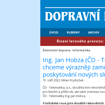
ÚVOD
RUBRIKY
ARCHIV
​Řízení letového provozu: První pololetí
Železniční doprava
Informatika
​Ing. Jan Hobza (ČD - 
chceme výrazněji zam
poskytování nových s
15. září 2022, Milan Frydryšek
ČD - Telematika, a.s., dosáhla loni rekordníc
pro letošní a příští rok, ale také orientaci
ČD - Telematiky Ing. Jan Hobza.
V loňském roce jste dosáhli rekordních 