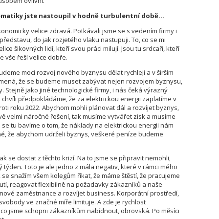
ůsobem ovlivní.
ematiky jste nastoupil v hodně turbulentní době…
ekonomicky velice zdravá. Potkávali jsme se s vedením firmy i
představu, do jak rozjetého vlaku nastupuji. To, co se mi
ice šikovných lidí, kteří svou práci milují. Jsou tu srdcaři, kteří
se vše řeší velice dobře.
udeme moci rozvoj nového byznysu dělat rychleji a v širším
 znamená, že se budeme muset zabývat nejen rozvojem byznysu,
 Stejně jako jiné technologické firmy, i nás čeká výrazný
o chvíli předpokládáme, že za elektrickou energii zaplatíme v
roti roku 2022. Abychom mohli plánovat dál a rozvíjet byznys,
vě velmi náročné řešení, tak musíme vytvářet zisk a musíme
 se tu bavíme o tom, že náklady na elektrickou energii nám
né, že abychom udrželi byznys, veškeré peníze budeme
jak se dostat z těchto krizí. Na to jsme se připravit nemohli,
ý týden. Toto je ale jedno z mála negativ, které v rámci mého
 se snažím všem kolegům říkat, že máme štěstí, že pracujeme
tí, reagovat flexibilně na požadavky zákazníků a naše
ové zaměstnance a rozvíjet business. Korporátní prostředí,
svobody ve značné míře limituje. A zde je rychlost
ho, co jsme schopni zákazníkům nabídnout, obrovská. Po měsíci