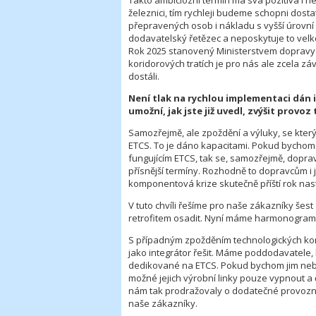
Takto ambiciózní termín má svá pozitiva i n
železnici, tím rychleji budeme schopni dosta
přepravených osob i nákladu s vyšší úrovní 
dodavatelský řetězec a neposkytuje to vel
Rok 2025 stanovený Ministerstvem dopravy
koridorových tratích je pro nás ale zcela
dostáli.
Není tlak na rychlou implementaci dán i 
umožní, jak jste již uvedl, zvýšit provoz
Samozřejmě, ale zpoždění a výluky, se kter
ETCS. To je dáno kapacitami. Pokud bychom m
fungujícím ETCS, tak se, samozřejmě, doprav
přísnější termíny. Rozhodně to dopravcům i 
komponentová krize skutečně příští rok nast
V tuto chvíli řešíme pro naše zákazníky šes
retrofitem osadit. Nyní máme harmonogramy
S případným zpožděním technologických kom
jako integrátor řešit. Máme poddodavatele, kt
dedikované na ETCS. Pokud bychom jim neby
možné jejich výrobní linky pouze vypnout a
nám tak prodražovaly o dodatečné provozní
naše zákazníky.