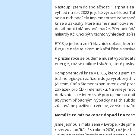
Nastoupil jsem do společnosti 1. srpna a za
výhled na rok 2022 je ještě výrazně lepší. 
se na nich podílela implementace zabezp
krize a zakázky, které máme nasmlouvané s
dosáhnout i plánované marže. Předpokládám
miliardy Kč. Chci být v těchto výhledech spí
ETCS je jednou ze tří hlavních oblastí, kter
funguje naše telekomunikační část a správa 
V příštím roce se budeme muset vypořádat s
energie, což se dotkne i služeb, které pos
Komponentová krize v ETCS, kterou jsem zmín
technologických zařízení do již vyrobených vla
(Alstom, Caf a Siemens) nyní intenzivně prac
zakázek pro ČD - Telematiku. Na vině je hro
dodavateli ale intenzivně pracujeme na opt
abychom případnými výpadky našich subdodá
zůstáváme pozitivní a věříme, že všem naši
Nemůže to mít nakonec dopad i na term
Jsme jednou z mála zemí v Evropě, kde jsme n
rezervu a počítá již s rokem 2030, což je z