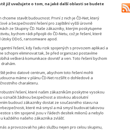
istě již uvažujete o tom, na jaké další oblasti se budete
 chceme stavět budoucnost. První z nich je ČD‑Net, který
íťové a bezpečnostní řešení pro zajištění vyšší úrovně
firmách ze Skupiny ČD. Naše zákazníky, kterým poskytujeme
ivitu, bychom rádi připojili do ČD‑Netu, což je řešení, které
d útoky DDoS, ransomware apod.
legantní řešení, kdy řadu rizik spojených s provozem aplikací a
me schopni eliminovat tak, že před organizaci postavíme
robíhá veškerá komunikace dovnitř a ven. Toto řešení bychom
m drahám.
eště jedno datové centrum, abychom toto řešení mohli
 budoucna máme v plánu ČD‑Net rozšířit o dohledové a
ečnostního charakteru.
 a robustní řešení, které našim zákazníkům poskytne vysokou
 označili žádnou bezpečnost a stovkou absolutní
šením budoucí zákazníky dostat ze současného stavu na
kyberbezpečnosti, které má smysl a má smysl budovat takovou
stice s tím spojené jsou v řádech desítek milionů a nebylo
o u každého našeho zákazníka zvlášť.
 nás a provozovali ho jako službu nejen pro celou skupinu,