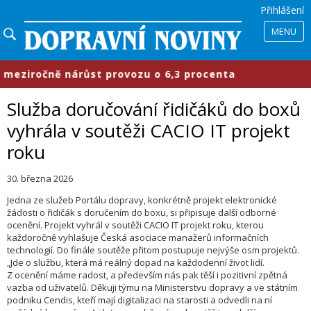
Přihlášení
MENU
ziročně nárůst provozu o 6,3 procenta
Služba doručování řidičáků do boxů
vyhrála v soutěži CACIO IT projekt
roku
30. března 2026
Jedna ze služeb Portálu dopravy, konkrétně projekt elektronické
žádosti o řidičák s doručením do boxu, si připisuje další odborné
ocenění. Projekt vyhrál v soutěži CACIO IT projekt roku, kterou
každoročně vyhlašuje Česká asociace manažerů informačních
technologií. Do finále soutěže přitom postupuje nejvýše osm projektů.
„Jde o službu, která má reálný dopad na každodenní život lidí.
Z ocenění máme radost, a především nás pak těší i pozitivní zpětná
vazba od uživatelů. Děkuji týmu na Ministerstvu dopravy a ve státním
podniku Cendis, kteří mají digitalizaci na starosti a odvedli na ní