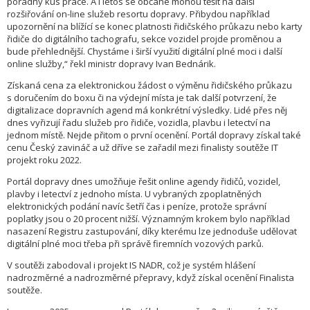
pořádný kus práce. A i letos se občané mohou těšit na další
rozšiřování on-line služeb resortu dopravy. Přibydou například
upozornění na blížící se konec platnosti řidičského průkazu nebo karty
řidiče do digitálního tachografu, sekce vozidel projde proměnou a
bude přehlednější. Chystáme i širší využití digitální plné moci i další
online služby,“ řekl ministr dopravy Ivan Bednárik.
Získaná cena za elektronickou žádost o výměnu řidičského průkazu
s doručením do boxu či na výdejní místa je tak další potvrzení, že
digitalizace dopravních agend má konkrétní výsledky. Lidé přes něj
dnes vyřizují řadu služeb pro řidiče, vozidla, plavbu i letectví na
jednom místě. Nejde přitom o první ocenění. Portál dopravy získal také
cenu Český zavináč a už dříve se zařadil mezi finalisty soutěže IT
projekt roku 2022.
Portál dopravy dnes umožňuje řešit online agendy řidičů, vozidel,
plavby i letectví z jednoho místa. U vybraných zpoplatněných
elektronických podání navíc šetří čas i peníze, protože správní
poplatky jsou o 20 procent nižší. Významným krokem bylo například
nasazení Registru zastupování, díky kterému lze jednoduše udělovat
digitální plné moci třeba při správě firemních vozových parků.
V soutěži zabodoval i projekt IS NADR, což je systém hlášení
nadrozměrné a nadrozměrné přepravy, když získal ocenění Finalista
soutěže.