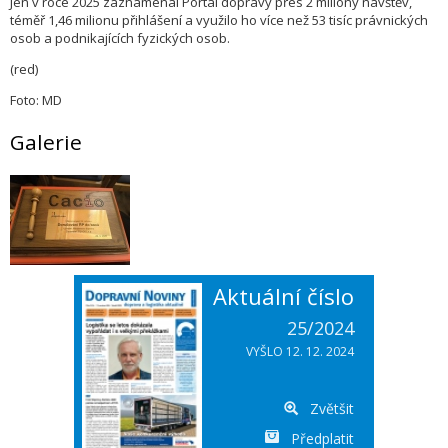
Jen v roce 2025 zaznamenal Portál dopravy přes 2 miliony návštěv,
téměř 1,46 milionu přihlášení a využilo ho více než 53 tisíc právnických
osob a podnikajících fyzických osob.
(red)
Foto: MD
Galerie
Aktuální číslo
25/2024
VYŠLO 12. 12. 2024
Zvětšit
Předplatit