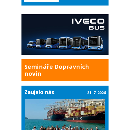
Semináře Dopravních
novin
Zaujalo nás
31. 7. 2026