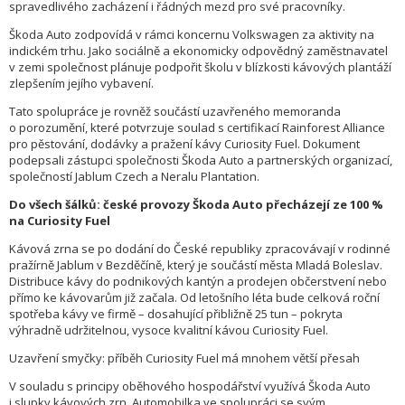
spravedlivého zacházení i řádných mezd pro své pracovníky.
Škoda Auto zodpovídá v rámci koncernu Volkswagen za aktivity na
indickém trhu. Jako sociálně a ekonomicky odpovědný zaměstnavatel
v zemi společnost plánuje podpořit školu v blízkosti kávových plantáží
zlepšením jejího vybavení.
Tato spolupráce je rovněž součástí uzavřeného memoranda
o porozumění, které potvrzuje soulad s certifikací Rainforest Alliance
pro pěstování, dodávky a pražení kávy Curiosity Fuel. Dokument
podepsali zástupci společnosti Škoda Auto a partnerských organizací,
společností Jablum Czech a Neralu Plantation.
Do všech šálků: české provozy Škoda Auto přecházejí ze 100 %
na Curiosity Fuel
Kávová zrna se po dodání do České republiky zpracovávají v rodinné
pražírně Jablum v Bezděčíně, který je součástí města Mladá Boleslav.
Distribuce kávy do podnikových kantýn a prodejen občerstvení nebo
přímo ke kávovarům již začala. Od letošního léta bude celková roční
spotřeba kávy ve firmě – dosahující přibližně 25 tun – pokryta
výhradně udržitelnou, vysoce kvalitní kávou Curiosity Fuel.
Uzavření smyčky: příběh Curiosity Fuel má mnohem větší přesah
V souladu s principy oběhového hospodářství využívá Škoda Auto
i slupky kávových zrn. Automobilka ve spolupráci se svým