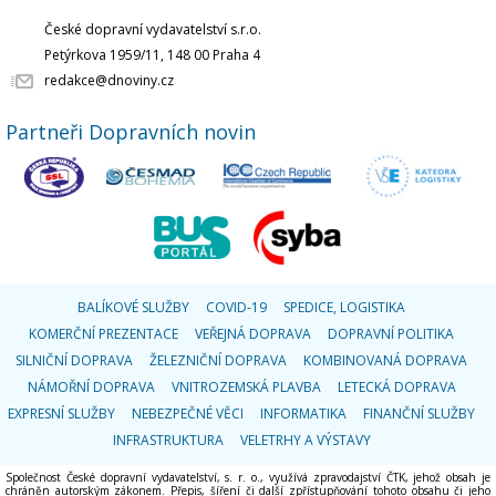
České dopravní vydavatelství s.r.o.
Petýrkova 1959/11, 148 00 Praha 4
redakce@dnoviny.cz
Partneři Dopravních novin
BALÍKOVÉ SLUŽBY
COVID-19
SPEDICE, LOGISTIKA
KOMERČNÍ PREZENTACE
VEŘEJNÁ DOPRAVA
DOPRAVNÍ POLITIKA
SILNIČNÍ DOPRAVA
ŽELEZNIČNÍ DOPRAVA
KOMBINOVANÁ DOPRAVA
NÁMOŘNÍ DOPRAVA
VNITROZEMSKÁ PLAVBA
LETECKÁ DOPRAVA
EXPRESNÍ SLUŽBY
NEBEZPEČNÉ VĚCI
INFORMATIKA
FINANČNÍ SLUŽBY
INFRASTRUKTURA
VELETRHY A VÝSTAVY
Společnost České dopravní vydavatelství, s. r. o., využívá zpravodajství ČTK, jehož obsah je
chráněn autorským zákonem. Přepis, šíření či další zpřístupňování tohoto obsahu či jeho