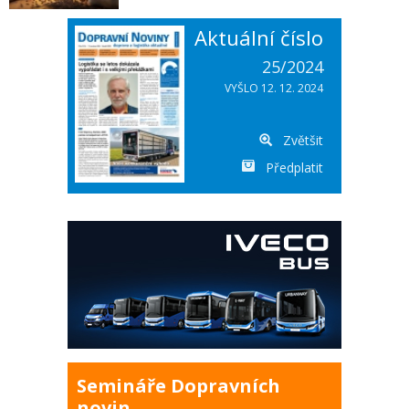
Aktuální číslo
25/2024
VYŠLO 12. 12. 2024
Zvětšit
Předplatit
Semináře Dopravních
novin