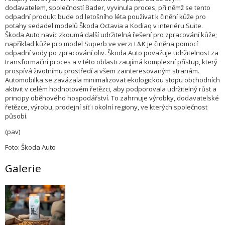
dodavatelem, společností Bader, vyvinula proces, při němž se tento
odpadní produkt bude od letošního léta používat k činění kůže pro
potahy sedadel modelů Škoda Octavia a Kodiaq v interiéru Suite.
Škoda Auto navíc zkoumá další udržitelná řešení pro zpracování kůže;
například kůže pro model Superb ve verzi L&K je činěna pomocí
odpadní vody po zpracování oliv. Škoda Auto považuje udržitelnost za
transformační proces a v této oblasti zaujímá komplexní přístup, který
prospívá životnímu prostředí a všem zainteresovaným stranám.
Automobilka se zavázala minimalizovat ekologickou stopu obchodních
aktivit v celém hodnotovém řetězci, aby podporovala udržitelný růst a
principy oběhového hospodářství. To zahrnuje výrobky, dodavatelské
řetězce, výrobu, prodejní síť i okolní regiony, ve kterých společnost
působí.
(pav)
Foto: Škoda Auto
Galerie