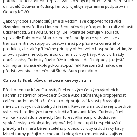
používají k udržitelnému zpracování kožených potahů v interiéru Suite
u modelů Octavia a Kodiaq. Tento projekt je významně podporován
Odbory KOVO.
„Jako výrobce automobilů jsme si vědomi své odpovědnosti vůči
životnímu prostředí a cítíme potřebu převzít průkopnickou roli v oblasti
udržitelnosti. S kávou Curiosity Fuel, která se pěstuje v souladu
s pravidly Rainforest Alliance, nejenže podporuje spravedlivé a
transparentní postupy od pěstování až po přípravu konečného
produktu, ale také přijímáme principy oběhového hospodářství tím, že
znovu využíváme odpadní surovinu z výroby kávy. A co víc, každý
doušek kávy Curiosity Fuel může inspirovat další nápady, jak ještě
účinněji snížit naši ekologickou stopu,“ řekl Karsten Schnake, člen
představenstva společnosti Škoda Auto pro nákup.
Curiosity Fuel: původ názvu a kávových zrn
Přechodem na kávu Curiosity Fuel ve svých českých výrobních
i administrativních provozech Škoda Auto zdůrazňuje propojenost
celého hodnotového řetězce a podporuje zvídavost při vývoji a
návrzích nových udržitelných řešení. Kávová zrna pocházejí z pečlivě
vybraných rodinných farem v Indii a Tanzanii. Káva Curiosity Fuel
vzniká v souladu s pravidly Rainforest Alliance pro dodržování
společensky a ekologicky odpovědných postupů i respektování
přírody a farmářů během celého procesu výroby či dodávky kávy.
Místní farmy pečují o zachování biologické rozmanitosti a zajištění