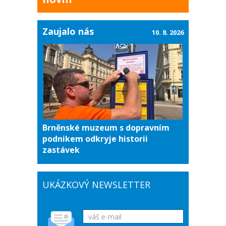
Zaujalo nás
10. 8. 2026
Brněnské muzeum s dopravním
podnikem odkryje historii
zastávek
UKÁZKOVÝ NEWSLETTER