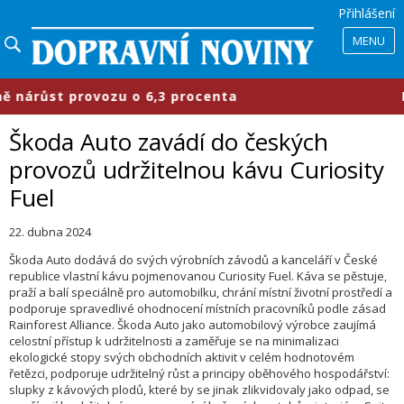
Přihlášení
MENU
ůst provozu o 6,3 procenta
​Průmy
Škoda Auto zavádí do českých
provozů udržitelnou kávu Curiosity
Fuel
22. dubna 2024
Škoda Auto dodává do svých výrobních závodů a kanceláří v České
republice vlastní kávu pojmenovanou Curiosity Fuel. Káva se pěstuje,
praží a balí speciálně pro automobilku, chrání místní životní prostředí a
podporuje spravedlivé ohodnocení místních pracovníků podle zásad
Rainforest Alliance. Škoda Auto jako automobilový výrobce zaujímá
celostní přístup k udržitelnosti a zaměřuje se na minimalizaci
ekologické stopy svých obchodních aktivit v celém hodnotovém
řetězci, podporuje udržitelný růst a principy oběhového hospodářství:
slupky z kávových plodů, které by se jinak zlikvidovaly jako odpad, se