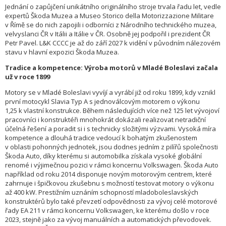
Jednání o zapůjčení unikátního originálního stroje trvala řadu let, vedle
expertů Škoda Muzea a Museo Storico della Motorizzazione Militare
v Římě se do nich zapojili i odborníci z Národního technického muzea,
velvyslanci ČR v Itálii a Itálie v ČR. Osobně jej podpořil i prezident ČR
Petr Pavel. L&K CCCC je až do září 2027 k vidění v původním nálezovém
stavu v hlavní expozici Škoda Muzea.
Tradice a kompetence: Výroba motorů v Mladé Boleslavi začala
už v roce 1899
Motory se v Mladé Boleslavi vyvíjí a vyrábí již od roku 1899, kdy vznikl
první motocykl Slavia Typ A s jednoválcovým motorem o výkonu
1,25 k vlastní konstrukce. Během následujících více než 125 let vývojoví
pracovníci i konstruktéři mnohokrát dokázali realizovat netradiční
účelná řešení a poradit si i s technicky složitými výzvami. Vysoká míra
kompetence a dlouhá tradice vedoucí k bohatým zkušenostem
v oblasti pohonných jednotek, jsou dodnes jedním z pilířů společnosti
Škoda Auto, díky kterému si automobilka získala vysoké globální
renomé i výjimečnou pozici v rámci koncernu Volkswagen. Škoda Auto
například od roku 2014 disponuje novým motorovým centrem, které
zahrnuje i špičkovou zkušebnu s možností testovat motory o výkonu
až 400 kW. Prestižním uznáním schopností mladoboleslavských
konstruktérů bylo také převzetí odpovědnosti za vývoj celé motorové
řady EA 211 v rámci koncernu Volkswagen, ke kterému došlo v roce
2023, stejně jako za vývoj manuálních a automatických převodovek.