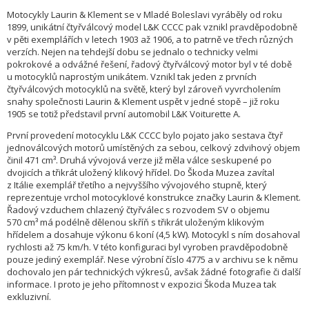
Motocykly Laurin & Klement se v Mladé Boleslavi vyráběly od roku
1899, unikátní čtyřválcový model L&K CCCC pak vznikl pravděpodobně
v pěti exemplářích v letech 1903 až 1906, a to patrně ve třech různých
verzích. Nejen na tehdejší dobu se jednalo o technicky velmi
pokrokové a odvážné řešení, řadový čtyřválcový motor byl v té době
u motocyklů naprostým unikátem. Vznikl tak jeden z prvních
čtyřválcových motocyklů na světě, který byl zároveň vyvrcholením
snahy společnosti Laurin & Klement uspět v jedné stopě – již roku
1905 se totiž představil první automobil L&K Voiturette A.
První provedení motocyklu L&K CCCC bylo pojato jako sestava čtyř
jednoválcových motorů umístěných za sebou, celkový zdvihový objem
činil 471 cm³. Druhá vývojová verze již měla válce seskupené po
dvojicích a třikrát uložený klikový hřídel. Do Škoda Muzea zavítal
z Itálie exemplář třetího a nejvyššího vývojového stupně, který
reprezentuje vrchol motocyklové konstrukce značky Laurin & Klement.
Řadový vzduchem chlazený čtyřválec s rozvodem SV o objemu
570 cm³ má podélně dělenou skříň s třikrát uloženým klikovým
hřídelem a dosahuje výkonu 6 koní (4,5 kW). Motocykl s ním dosahoval
rychlosti až 75 km/h. V této konfiguraci byl vyroben pravděpodobně
pouze jediný exemplář. Nese výrobní číslo 4775 a v archivu se k němu
dochovalo jen pár technických výkresů, avšak žádné fotografie či další
informace. I proto je jeho přítomnost v expozici Škoda Muzea tak
exkluzivní.