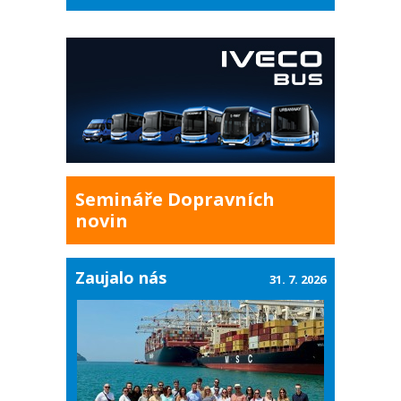
Semináře Dopravních
novin
Zaujalo nás
31. 7. 2026