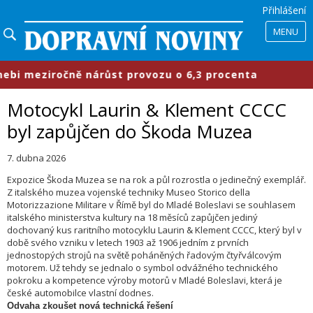
Přihlášení
MENU
 meziročně nárůst provozu o 6,3 procenta
Motocykl Laurin & Klement CCCC
byl zapůjčen do Škoda Muzea
7. dubna 2026
Expozice Škoda Muzea se na rok a půl rozrostla o jedinečný exemplář.
Z italského muzea vojenské techniky Museo Storico della
Motorizzazione Militare v Římě byl do Mladé Boleslavi se souhlasem
italského ministerstva kultury na 18 měsíců zapůjčen jediný
dochovaný kus raritního motocyklu Laurin & Klement CCCC, který byl v
době svého vzniku v letech 1903 až 1906 jedním z prvních
jednostopých strojů na světě poháněných řadovým čtyřválcovým
motorem. Už tehdy se jednalo o symbol odvážného technického
pokroku a kompetence výroby motorů v Mladé Boleslavi, která je
české automobilce vlastní dodnes.
Odvaha zkoušet nová technická řešení