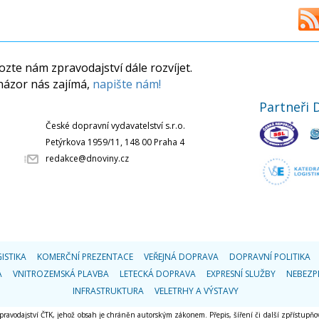
zte nám zpravodajství dále rozvíjet.
názor nás zajímá,
napište nám!
Partneři 
České dopravní vydavatelství s.r.o.
Petýrkova 1959/11, 148 00 Praha 4
redakce@dnoviny.cz
ISTIKA
KOMERČNÍ PREZENTACE
VEŘEJNÁ DOPRAVA
DOPRAVNÍ POLITIKA
A
VNITROZEMSKÁ PLAVBA
LETECKÁ DOPRAVA
EXPRESNÍ SLUŽBY
NEBEZP
INFRASTRUKTURA
VELETRHY A VÝSTAVY
 zpravodajství ČTK, jehož obsah je chráněn autorským zákonem. Přepis, šíření či další zpřístupňov