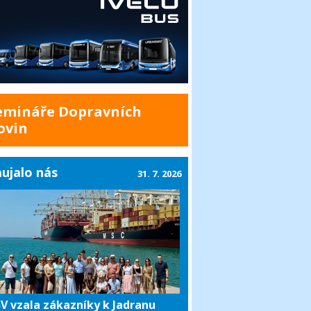
emináře Dopravních
ovin
ujalo nás
31. 7. 2026
V vzala zákazníky k Jadranu