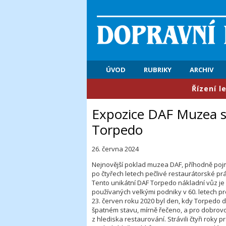
ÚVOD
RUBRIKY
ARCHIV
​Řízení letovéh
Expozice DAF Muzea se
Torpedo
26. června 2024
Nejnovější poklad muzea DAF, příhodně po
po čtyřech letech pečlivé restaurátorské p
Tento unikátní DAF Torpedo nákladní vůz je
používaných velkými podniky v 60. letech p
23. červen roku 2020 byl den, kdy Torpedo d
špatném stavu, mírně řečeno, a pro dobro
z hlediska restaurování. Strávili čtyři roky