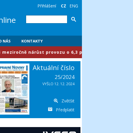
Přihlášení
CZ
ENG
nline
O NÁS
KONTAKTY
ročně nárůst provozu o 6,3 procenta
Aktuální číslo
25/2024
VYŠLO 12. 12. 2024
Zvětšit
Předplatit