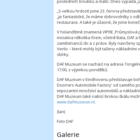
posledních šroubků a matic. Dnes vypadá, jak
„S velkou hrdostí jsme 23. června představi
„Je fantastické, že máme dobrovolníky s od
restaurace. A také je úžasné, že jsme koneč
V holandštině znamená VIPRE ‚Průmyslová p
iniciativa několika firem, včetně Bata, DAF 
zaměstnanců do a z práce. Byly navrženy sp
Venlo – které mohly být taženy nákladními v
sbírky.
DAF Muzeum se nachází na adrese Tongelre
17:00, s výjimkou pondělků.
DAF Muzeum v Eindhovenu představuje bohat
Doorne‘s Automobile Factory' od samého po
impozantní množství automobilů a nákladních
DAF Muzeum také nabízí širokou škálu možnos
www.dafmuseum.nl
.
(lan)
Foto DAF
Galerie