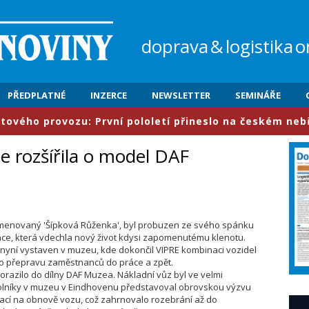
doprava
&
logistika
o
PŘEDPLATNÉ
INZERCE
NEWSLETTER
SEMINÁŘE
o provozu: První pololetí přineslo na českém nebi mezi
 rozšířila o model DAF
jmenovaný 'Šípková Růženka', byl probuzen ze svého spánku
ráce, která vdechla nový život kdysi zapomenutému klenotu.
 nyní vystaven v muzeu, kde dokončil VIPRE kombinaci vozidel
ro přepravu zaměstnanců do práce a zpět.
orazilo do dílny DAF Muzea. Nákladní vůz byl ve velmi
volníky v muzeu v Eindhovenu představoval obrovskou výzvu
 prací na obnově vozu, což zahrnovalo rozebrání až do