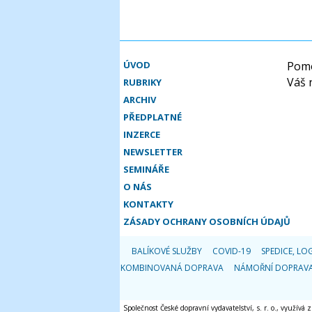
ÚVOD
Pomo
Váš 
RUBRIKY
ARCHIV
PŘEDPLATNÉ
INZERCE
NEWSLETTER
SEMINÁŘE
O NÁS
KONTAKTY
ZÁSADY OCHRANY OSOBNÍCH ÚDAJŮ
BALÍKOVÉ SLUŽBY
COVID-19
SPEDICE, LOG
KOMBINOVANÁ DOPRAVA
NÁMOŘNÍ DOPRAV
Společnost České dopravní vydavatelství, s. r. o., využívá