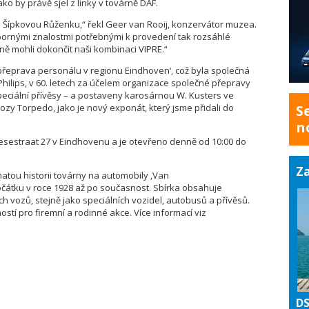
o by právě sjel z linky v továrně DAF.
li Šípkovou Růženku,“ řekl Geer van Rooij, konzervátor muzea.
bornými znalostmi potřebnými k provedení tak rozsáhlé
ně mohli dokončit naši kombinaci VIPRE.“
řeprava personálu v regionu Eindhoven‘, což byla společná
a Philips, v 60. letech za účelem organizace společné přepravy
eciální přívěsy – a postaveny karosárnou W. Kusters ve
ozy Torpedo, jako je nový exponát, který jsme přidali do
S
n
sestraat 27 v Eindhovenu a je otevřeno denně od 10:00 do
Za
ou historii továrny na automobily ‚Van
čátku v roce 1928 až po současnost. Sbírka obsahuje
 vozů, stejně jako speciálních vozidel, autobusů a přívěsů.
tí pro firemní a rodinné akce. Více informací viz
DS