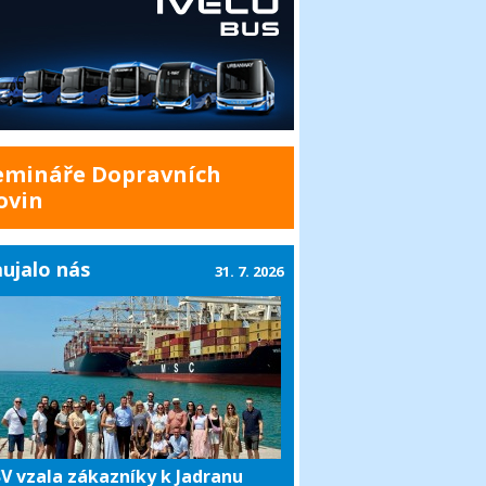
emináře Dopravních
ovin
ujalo nás
31. 7. 2026
V vzala zákazníky k Jadranu