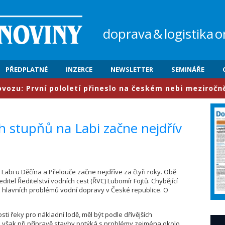
doprava
&
logistika
o
PŘEDPLATNÉ
INZERCE
NEWSLETTER
SEMINÁŘE
 První pololetí přineslo na českém nebi meziročně nárů
h stupňů na Labi začne nejdřív
 Labi u Děčína a Přelouče začne nejdříve za čtyři roky. Obě
ditel Ředitelství vodních cest (ŘVC) Lubomír Fojtů. Chybějící
z hlavních problémů vodní dopravy v České republice. O
osti řeky pro nákladní lodě, měl být podle dřívějších
 však při přípravě stavby potýká s problémy zejména okolo