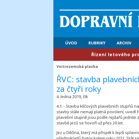
ÚVOD
RUBRIKY
ARCHIV
​Řízení letového provozu:
Vnitrozemská plavba
ŘVC: stavba plavebníc
za čtyři roky
4. ledna 2019, čtk
4.1. - Stavba klíčových plavebních stupňů na
stavby stále nemají platná povolení, uvedl ře
plavební stupně jsou podle rejdařů jedním 
stavbě jezů se hovoří už přes 20 let.
Jez u Děčína, který má přispět k lepší splavn
předpokladů hotov kolem roku 2021. Stát se