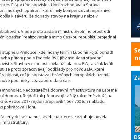
oces EIA). V této souvislosti loni rozhodovala Správa
ení možných opatření, které měly kompenzovat nepříznivé
e došla k závěru, že dopady stavby na krajinu nelze v
zablokován. Vláda proto zadala ministru životního prostředí
ní opatření realizovatelná mimo Českou republiku projednal
S
 stupně u Přelouče, kde možný termín Lubomír Fojtů odhadl
n
tavba přitom podle ředitele ŘVC již v minulosti stavební
ivisté. Stavba v minulosti měla už i platnou EIA, ta však kvůli
ti se proto zpracovávají podklady pro novou EIA, které
0 v oblasti, což je soustava chráněných evropských území.
Za
 nové podmínky, což zabere další čas.
zů mnoho let. Nedostatečná dopravní infrastruktura na Labi má
ní dopravu. Rejdaři tak přepravují každý rok méně zboží, na
čně. V roce 2017 rejdaři přepravili 1 567 700 tun nákladu,
 pokračoval i loni.
zařazeny do seznamu staveb, na které se vztahuje novela
 infrastruktury.
DS