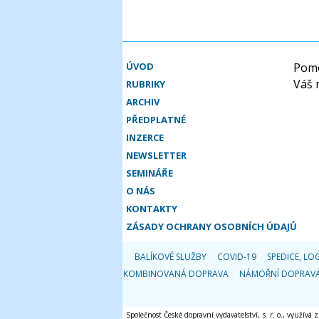
ÚVOD
Pomo
Váš 
RUBRIKY
ARCHIV
PŘEDPLATNÉ
INZERCE
NEWSLETTER
SEMINÁŘE
O NÁS
KONTAKTY
ZÁSADY OCHRANY OSOBNÍCH ÚDAJŮ
BALÍKOVÉ SLUŽBY
COVID-19
SPEDICE, LOG
KOMBINOVANÁ DOPRAVA
NÁMOŘNÍ DOPRAV
Společnost České dopravní vydavatelství, s. r. o., využívá