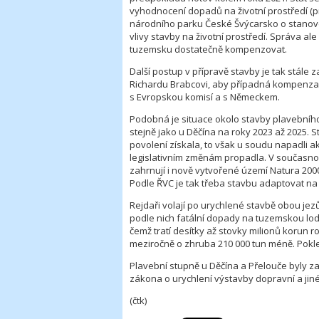
vyhodnocení dopadů na životní prostředí (pr
národního parku České Švýcarsko o stanov
vlivy stavby na životní prostředí. Správa al
tuzemsku dostatečně kompenzovat.
Další postup v přípravě stavby je tak stále 
Richardu Brabcovi, aby případná kompenzač
s Evropskou komisí a s Německem.
Podobná je situace okolo stavby plavebního
stejně jako u Děčína na roky 2023 až 2025. S
povolení získala, to však u soudu napadli akt
legislativním změnám propadla. V současnos
zahrnují i nově vytvořené území Natura 200
Podle ŘVC je tak třeba stavbu adaptovat na
Rejdaři volají po urychlené stavbě obou je
podle nich fatální dopady na tuzemskou lod
čemž tratí desítky až stovky milionů korun ro
meziročně o zhruba 210 000 tun méně. Pokles
Plavební stupně u Děčína a Přelouče byly 
zákona o urychlení výstavby dopravní a jiné
(čtk)