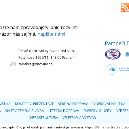
zte nám zpravodajství dále rozvíjet.
názor nás zajímá,
napište nám!
Partneři 
České dopravní vydavatelství s.r.o.
Petýrkova 1959/11, 148 00 Praha 4
redakce@dnoviny.cz
ISTIKA
KOMERČNÍ PREZENTACE
VEŘEJNÁ DOPRAVA
DOPRAVNÍ POLITIKA
A
VNITROZEMSKÁ PLAVBA
LETECKÁ DOPRAVA
EXPRESNÍ SLUŽBY
NEBEZP
INFRASTRUKTURA
VELETRHY A VÝSTAVY
 zpravodajství ČTK, jehož obsah je chráněn autorským zákonem. Přepis, šíření či další zpřístupňov