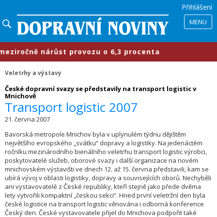
Přihlášení
MENU
očně nárůst provozu o 6,3 procenta
Veletrhy a výstavy
České dopravní svazy se představily na transport logistic v
Mnichově
Transport logistic 2007
21. června 2007
Bavorská metropole Mnichov byla v uplynulém týdnu dějištěm
největšího evropského „svátku“ dopravy a logistiky. Na jedenáctém
ročníku mezinárodního bienálního veletrhu transport logistic výrobci,
poskytovatelé služeb, oborové svazy i další organizace na novém
mnichovském výstavišti ve dnech 12. až 15. června představili, kam se
ubírá vývoj v oblasti logistiky, dopravy a souvisejících oborů. Nechyběli
ani vystavovatelé z České republiky, kteří stejně jako přede dvěma
lety vytvořili kompaktní „českou sekci“. Hned první veletržní den byla
české logistice na transport logistic věnována i odborná konference
Český den. České vystavovatele přijel do Mnichova podpořit také