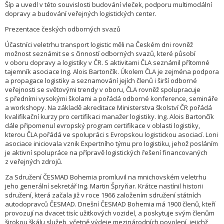
Šíp a uvedl v této souvislosti budování vleček, podporu multimodální
dopravy a budování veřejných logistických center.
Prezentace českých odborných svazů
Účastníci veletrhu transport logistic měli na Českém dni rovněž
možnost seznámit se s činností odborných svazů, které působí
v oboru dopravy a logistiky v ČR. S aktivitami ČLA seznámil přítomné
tajemník asociace Ing. Alois Bartončík. Úkolem ČLA je zejména podpora
a propagace logistiky a seznamování jejích členů i širší odborné
veřejnosti se světovými trendy v oboru, ČLA rovněž spolupracuje
s předními vysokými školami a pořádá odborné konference, semináře
a workshopy. Na základě akreditace Ministerstva školství ČR pořádá
kvalifikační kurzy pro certifikaci manažer logistiky. Ing. Alois Bartončík
dále připomenul evropský program certifikace v oblasti logistiky,
kterou ČLA pořádá ve spolupráci s Evropskou logistickou asociací. Loni
asociace iniciovala vznik Expertního týmu pro logistiku, jehož posláním
je aktivní spolupráce na přípravě logistických řešení financovaných
z veřejných zdrojů.
Za Sdružení ČESMAD Bohemia promluvil na mnichovském veletrhu
jeho generální sekretář Ing. Martin Špryňar. Krátce nastínil historii
sdružení, která začala již v roce 1966 založením sdružení státních
autodopravců ČESMAD. Dnešní ČESMAD Bohemia má 1900 členů, kteří
provozují na dvacet tisíc užitkových vozidel, a poskytuje svým členům
širokou škálu služeb, včetně výdeje mezinárodních povolení, jejichž