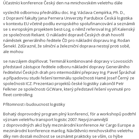
Účastníci konference Český den na mnichovském veletrhu dále
vyslechli odbornou přednášku doc. Ing. Václava Cempírka, Ph. D.,
z Dopravní fakulty Jana Pernera Univerzity Pardubice Česká logistika
v kontextu EU včetně podílu evropského spolufinancování a seznámili
se s evropským projektem best-Log, o němž referoval Ing. Jiří Kalenský
ze společnosti Reliant. O nákladní dopravě Českých drah hovořil
náměstek generálního ředitele ČD pro nákladní dopravu Ing. Rodan
Šenekl. Zdůraznil, že silniční a železniční doprava nestojí proti sobě,
ale mohou
se navzájem doplňovat. Terminál kombinované dopravy v Lovosicích
představil zástupce ředitele odboru nákladní dopravy Generálního
ředitelství Českých drah pro intermodální přepravy Ing. Pavel Špráchal
a případovou studii řešení terminálu společnosti Hamé Josef Černý ze
společnosti ICZ. Prezentaci projektů české logistiky zakončil Petr
Felkner ze společnosti GCWare, který představil řešení vyvinuté pro
fleet controlling.
Přítomnost i budoucnost logistiky
Bohatý doprovodný program plný konferencí, fór a workshopů podtrhl
význam veletrhu transport logistic 2007. Nejvýznam­nější
z doprovodných akcí byly mezinárodní konference Air Cargo Europe a
mezinárodní konference marilog. Návštěvníci mnichovského veletrhu
díky nim dostali možnost se seznámit prakticky se vším, co hýbe