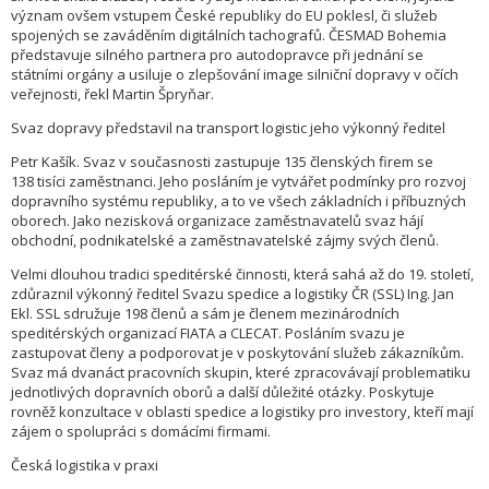
význam ovšem vstupem České republiky do EU poklesl, či služeb
spojených se zaváděním digitálních tachografů. ČESMAD Bohemia
představuje silného partnera pro autodopravce při jednání se
státními orgány a usiluje o zlepšování image silniční dopravy v očích
veřejnosti, řekl Martin Špryňar.
Svaz dopravy představil na transport logistic jeho výkonný ředitel
Petr Kašík. Svaz v současnosti zastupuje 135 členských firem se
138 tisíci zaměstnanci. Jeho posláním je vytvářet podmínky pro rozvoj
dopravního systému republiky, a to ve všech základních i příbuzných
oborech. Jako nezisková organizace zaměstnavatelů svaz hájí
obchodní, podnikatelské a zaměstnavatelské zájmy svých členů.
Velmi dlouhou tradici speditérské činnosti, která sahá až do 19. století,
zdůraznil výkonný ředitel Svazu spedice a logistiky ČR (SSL) Ing. Jan
Ekl. SSL sdružuje 198 členů a sám je členem mezinárodních
speditérských organizací FIATA a CLECAT. Posláním svazu je
zastupovat členy a podporovat je v poskytování služeb zákazníkům.
Svaz má dvanáct pracovních skupin, které zpracovávají problematiku
jednotlivých dopravních oborů a další důležité otázky. Poskytuje
rovněž konzultace v oblasti spedice a logistiky pro investory, kteří mají
zájem o spolupráci s domácími firmami.
Česká logistika v praxi