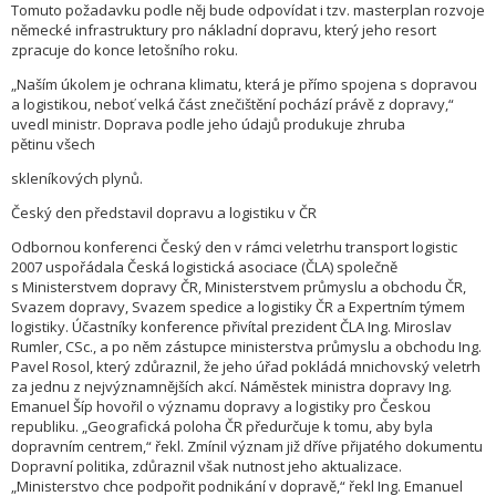
Tomuto požadavku podle něj bude odpovídat i tzv. masterplan rozvoje
německé infrastruktury pro nákladní dopravu, který jeho resort
zpracuje do konce letošního roku.
„Naším úkolem je ochrana klimatu, která je přímo spojena s dopravou
a logistikou, neboť velká část znečištění pochází právě z dopravy,“
uvedl ministr. Doprava podle jeho údajů produkuje zhruba
pětinu všech
skleníkových plynů.
Český den představil dopravu a logistiku v ČR
Odbornou konferenci Český den v rámci veletrhu transport logistic
2007 uspořádala Česká logistická asociace (ČLA) společně
s Ministerstvem dopravy ČR, Ministerstvem průmyslu a obchodu ČR,
Svazem dopravy, Svazem spedice a logistiky ČR a Expertním týmem
logistiky. Účastníky konference přivítal prezident ČLA Ing. Miroslav
Rumler, CSc., a po něm zástupce ministerstva průmyslu a obchodu Ing.
Pavel Rosol, který zdůraznil, že jeho úřad pokládá mnichovský veletrh
za jednu z nejvýznamnějších akcí. Náměstek ministra dopravy Ing.
Emanuel Šíp hovořil o významu dopravy a logistiky pro Českou
republiku. „Geografická poloha ČR předurčuje k tomu, aby byla
dopravním centrem,“ řekl. Zmínil význam již dříve přijatého dokumentu
Dopravní politika, zdůraznil však nutnost jeho aktualizace.
„Ministerstvo chce podpořit podnikání v dopravě,“ řekl Ing. Emanuel