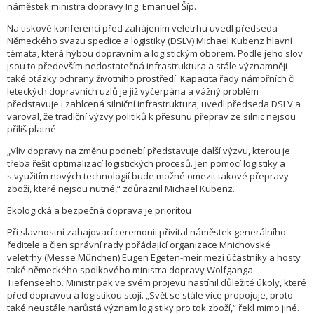
náměstek ministra dopravy Ing. Emanuel Šíp.
Na tiskové konferenci před zahájením veletrhu uvedl předseda
Německého svazu spedice a logistiky (DSLV) Michael Kubenz hlavní
témata, která hýbou dopravním a logistickým oborem. Podle jeho slov
jsou to především nedostatečná infrastruktura a stále významněji
také otázky ochrany životního prostředí. Kapacita řady námořních či
leteckých dopravních uzlů je již vyčerpána a vážný problém
představuje i zahlcená silniční infrastruktura, uvedl předseda DSLV a
varoval, že tradiční výzvy politiků k přesunu přeprav ze silnic nejsou
příliš platné.
„Vliv dopravy na změnu podnebí představuje další výzvu, kterou je
třeba řešit optimalizací logistických procesů. Jen pomocí logistiky a
s využitím nových technologií bude možné omezit takové přepravy
zboží, které nejsou nutné,“ zdůraznil Michael Kubenz.
Ekologická a bezpečná doprava je prioritou
Při slavnostní zahajovací ceremonii přivítal náměstek generálního
ředitele a člen správní rady pořádající organizace Mnichovské
veletrhy (Messe München) Eugen Egeten-meir mezi účastníky a hosty
také německého spolkového ministra dopravy Wolfganga
Tiefenseeho. Ministr pak ve svém projevu nastínil důležité úkoly, které
před dopravou a logistikou stojí. „Svět se stále více propojuje, proto
také neustále narůstá význam logistiky pro tok zboží,“ řekl mimo jiné.