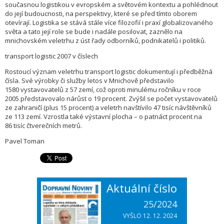
současnou logistikou v evropském a světovém kontextu a pohlédnout
do její budoucnosti, na perspektivy, které se před tímto oborem
otevírají. Logistika se stává stále více filozofií i praxí globalizovaného
světa a tato její role se bude i nadále posilovat, zaznělo na
mnichovském veletrhu z úst řady odborníků, podnikatelů i politiků.
transport logistic 2007 v číslech
Rostoucí význam veletrhu transport logistic dokumentují i předběžná
čísla. Své výrobky či služby letos v Mnichově představilo
1580 vystavovatelů z 57 zemí, což oproti minulému ročníku v roce
2005 představovalo nárůst o 19 procent. Zvýšil se počet vystavovatelů
ze zahraničí (plus 15 procent) a veletrh navštívilo 47 tisíc návštěvníků
ze 113 zemí. Vzrostla také výstavní plocha – o patnáct procent na
86 tisíc čtverečních metrů.
Pavel Toman
Aktuální číslo
25/2024
VYŠLO 12. 12. 2024