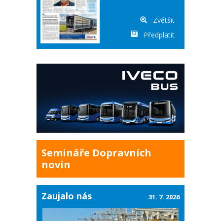
Zvětšit
Předplatit
Semináře Dopravních
novin
Zaujalo nás
31. 7. 2026